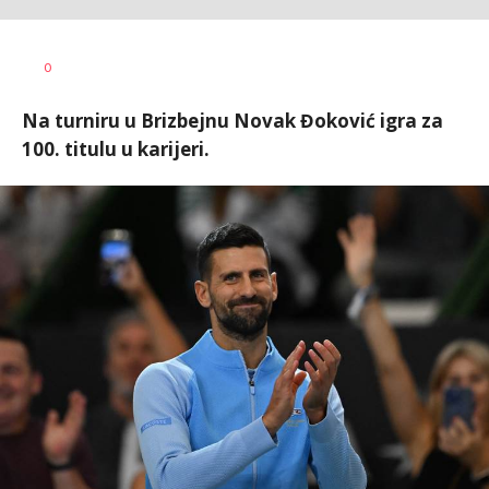
Bojan
AUTOR
0
Jakovljević
Na turniru u Brizbejnu Novak Đoković igra za
100. titulu u karijeri.