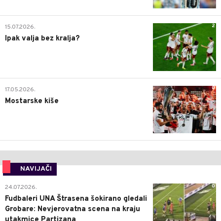
2
15.07.2026.
Ipak valja bez kralja?
0
17.05.2026.
Mostarske kiše
NAVIJAČI
0
24.07.2026.
Fudbaleri UNA Štrasena šokirano gledali
Grobare: Nevjerovatna scena na kraju
utakmice Partizana