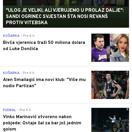
"ULOG JE VELIKI, ALI VJERUJEMO U PROLAZ DALJE":
SANDI OGRINEC SVJESTAN ŠTA NOSI REVANŠ
PROTIV VITEBSKA
0
KOŠARKA
Pre 4 h
|
Bivša vjerenica traži 50 miliona dolara
od Luke Dončića
0
KOŠARKA
Pre 4 h
|
Alen Smailagić ima novi klub: "Više mu
nudio Partizan"
0
FUDBAL
Pre 4 h
|
Vinko Marinović otvoreno nakon
pobjede: Ostaje žal za bar još jednim
golom