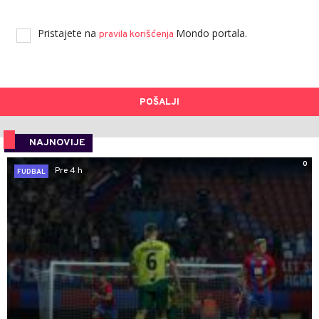
Pristajete na
Mondo portala.
pravila korišćenja
POŠALJI
NAJNOVIJE
0
Pre 4 h
FUDBAL