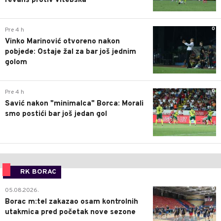
revanš protiv Vitebska
0
Pre 4 h
Vinko Marinović otvoreno nakon
pobjede: Ostaje žal za bar još jednim
golom
0
Pre 4 h
Savić nakon "minimalca" Borca: Morali
smo postići bar još jedan gol
RK BORAC
0
05.08.2026.
Borac m:tel zakazao osam kontrolnih
utakmica pred početak nove sezone