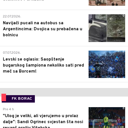
0
22.07.2026.
Navijači pucali na autobus sa
Argentincima: Dvojica su prebačena u
bolnicu
1
07.07.2026.
Levski se oglasio: Saopštenje
bugarskog šampiona nekoliko sati pred
meč sa Borcem!
FK BORAC
0
Pre 4 h
"Ulog je veliki, ali vjerujemo u prolaz
dalje": Sandi Ogrinec svjestan šta nosi