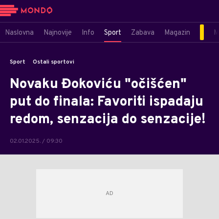
Naslovna
Najnovije
Info
Sport
Zabava
Magazin
M
Sport
Ostali sportovi
Novaku Đokoviću "očišćen"
put do finala: Favoriti ispadaju
redom, senzacija do senzacije!
02.01.2025. / 09:30