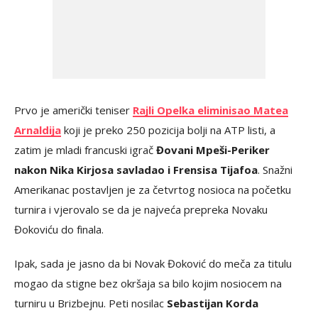
Prvo je američki teniser
Rajli Opelka eliminisao Matea
Arnaldija
koji je preko 250 pozicija bolji na ATP listi, a
zatim je mladi francuski igrač
Đovani Mpeši-Periker
nakon Nika Kirjosa savladao i Frensisa Tijafoa
. Snažni
Amerikanac postavljen je za četvrtog nosioca na početku
turnira i vjerovalo se da je najveća prepreka Novaku
Đokoviću do finala.
Ipak, sada je jasno da bi Novak Đoković do meča za titulu
mogao da stigne bez okršaja sa bilo kojim nosiocem na
turniru u Brizbejnu. Peti nosilac
Sebastijan Korda