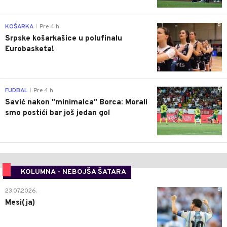
0
KOŠARKA
Pre 4 h
|
Srpske košarkašice u polufinalu
Eurobasketa!
0
FUDBAL
Pre 4 h
|
Savić nakon "minimalca" Borca: Morali
smo postići bar još jedan gol
KOLUMNA - NEBOJŠA ŠATARA
0
23.07.2026.
Mesi(ja)