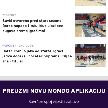
0
27.07.2026.
Savić otvoreno pred start sezone:
Borac napada titulu, klub ulazi bez
dugova prema igračima!
0
RUKOMET
27.07.2026.
|
Borac krenuo jako od starta, igrači
jedva dočekali početak priprema: Cilj se
zna - titula!
PREUZMI NOVU MONDO APLIKACIJU
Savršen spoj vijesti i zabave.