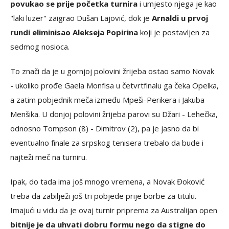
povukao se prije početka turnira
i umjesto njega je kao
"laki luzer" zaigrao Dušan Lajović, dok je
Arnaldi u prvoj
rundi eliminisao Alekseja Popirina
koji je postavljen za
sedmog nosioca.
To znači da je u gornjoj polovini žrijeba ostao samo Novak
- ukoliko prođe Gaela Monfisa u četvrtfinalu ga čeka Opelka,
a zatim pobjednik meča između Mpeši-Perikera i Jakuba
Menšika. U donjoj polovini žrijeba parovi su Džari - Lehečka,
odnosno Tompson (8) - Dimitrov (2), pa je jasno da bi
eventualno finale za srpskog tenisera trebalo da bude i
najteži meč na turniru.
Ipak, do tada ima još mnogo vremena, a Novak Đoković
treba da zabilježi još tri pobjede prije borbe za titulu.
Imajući u vidu da je ovaj turnir priprema za Australijan open
bitnije je da uhvati dobru formu nego da stigne do