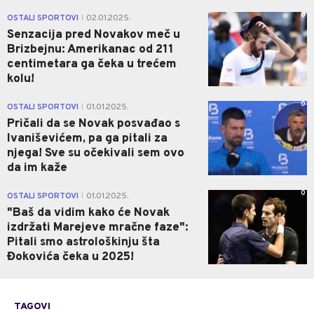
0
OSTALI SPORTOVI
02.01.2025.
|
Senzacija pred Novakov meč u
Brizbejnu: Amerikanac od 211
centimetara ga čeka u trećem
kolu!
0
OSTALI SPORTOVI
01.01.2025.
|
Pričali da se Novak posvađao s
Ivaniševićem, pa ga pitali za
njega! Sve su očekivali sem ovo
da im kaže
0
OSTALI SPORTOVI
01.01.2025.
|
"Baš da vidim kako će Novak
izdržati Marejeve mračne faze":
Pitali smo astrološkinju šta
Đokovića čeka u 2025!
TAGOVI