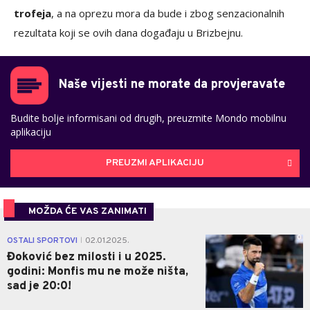
trofeja
, a na oprezu mora da bude i zbog senzacionalnih
rezultata koji se ovih dana događaju u Brizbejnu.
Naše vijesti ne morate da provjeravate
Budite bolje informisani od drugih, preuzmite Mondo mobilnu
aplikaciju
PREUZMI APLIKACIJU
MOŽDA ĆE VAS ZANIMATI
0
OSTALI SPORTOVI
02.01.2025.
|
Đoković bez milosti i u 2025.
godini: Monfis mu ne može ništa,
sad je 20:0!