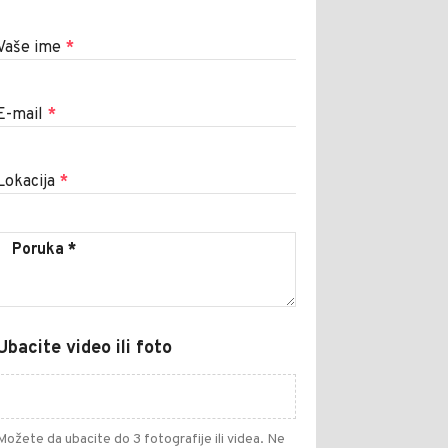
Vaše ime
*
E-mail
*
Lokacija
*
Ubacite video ili foto
Možete da ubacite do 3 fotografije ili videa. Ne