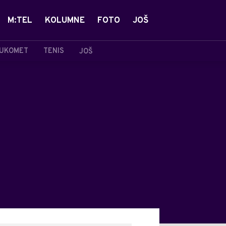
M:TEL
KOLUMNE
FOTO
JOŠ
UKOMET
TENIS
JOŠ