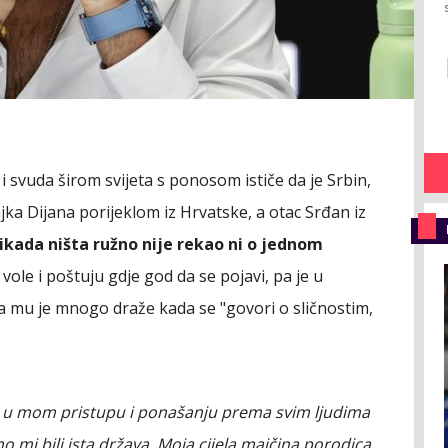
 svuda širom svijeta s ponosom ističe da je Srbin,
ajka Dijana porijeklom iz Hrvatske, a otac Srđan iz
ikada ništa ružno nije rekao ni o jednom
vole i poštuju gdje god da se pojavi, pa je u
 da mu je mnogo draže kada se "govori o sličnostim,
jen u mom pristupu i ponašanju prema svim ljudima
 mi bili ista država. Moja cijela majčina porodica