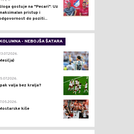
Pre 2 h
Sloga gostuje na "Pecari": Uz
maksimalan pristup i
odgovornost do poziti...
KOLUMNA - NEBOJŠA ŠATARA
0
23.07.2026.
Mesi(ja)
2
15.07.2026.
Ipak valja bez kralja?
0
17.05.2026.
Mostarske kiše