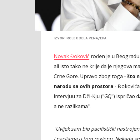
IZVOR: ROLEX DELA PENA/EPA
Novak Đoković
rođen je u Beogradu i
ali isto tako ne krije da je njegova m
Crne Gore. Upravo zbog toga -
što n
narodu sa ovih prostora
- Đokovića 
intervjuu za Dži-Kju ("GQ") ispričao
a ne razlikama".
"Uvijek sam bio pacifistički nastro
i nacijama u tom regionu. Nekada smo