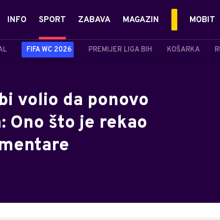
INFO
SPORT
ZABAVA
MAGAZIN
MOBIT
AL
FIFA WC 2026
PREMIJER LIGA BIH
KOŠARKA
R
 bi volio da ponovo
a: Ono što je rekao
omentare