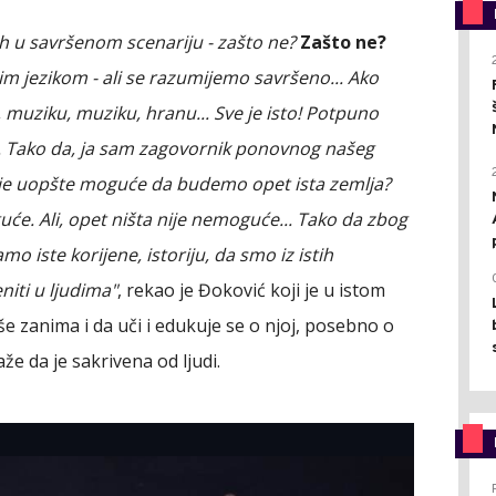
ih u savršenom scenariju - zašto ne?
Zašto ne?
im jezikom - ali se razumijemo savršeno... Ako
muziku, muziku, hranu... Sve je isto! Potpuno
ju. Tako da, ja sam zagovornik ponovnog našeg
li je uopšte moguće da budemo opet ista zemlja?
guće. Ali, opet ništa nije nemoguće... Tako da zbog
iste korijene, istoriju, da smo iz istih
iti u ljudima"
, rekao je Đoković koji je u istom
iše zanima i da uči i edukuje se o njoj, posebno o
aže da je sakrivena od ljudi.