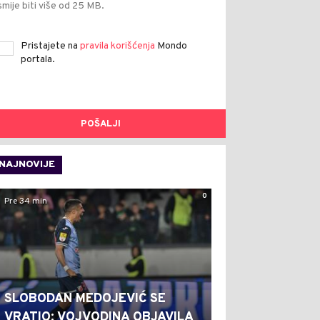
smije biti više od 25 MB.
Pristajete na
pravila korišćenja
Mondo
portala.
POŠALJI
NAJNOVIJE
0
Pre 34 min
SLOBODAN MEDOJEVIĆ SE
VRATIO: VOJVODINA OBJAVILA