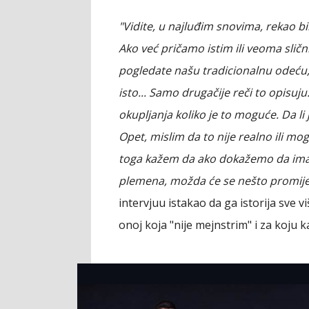
"Vidite, u najluđim snovima, rekao b
Ako već pričamo istim ili veoma sličn
pogledate našu tradicionalnu odeću, 
isto... Samo drugačije reči to opisu
okupljanja koliko je to moguće. Da 
Opet, mislim da to nije realno ili mo
toga kažem da ako dokažemo da imamo 
plemena, možda će se nešto promijen
intervjuu istakao da ga istorija sve v
onoj koja "nije mejnstrim" i za koju k