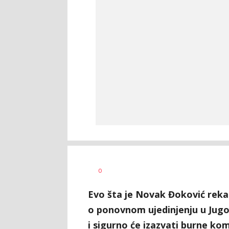
0
Evo šta je Novak Đoković rek
o ponovnom ujedinjenju u Jugosl
i sigurno će izazvati burne ko