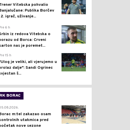
Trener Vitebska pohvalio
Banjalučane: Publika Borčev
12. igrač, uživanje...
0
Pre 6 h
Srbin iz redova Vitebska o
porazu od Borca: Crveni
karton nas je poremet...
0
Pre 15 h
"Ulog je veliki, ali vjerujemo u
prolaz dalje": Sandi Ogrinec
svjestan š...
RK BORAC
0
05.08.2026.
Borac m:tel zakazao osam
kontrolnih utakmica pred
početak nove sezone