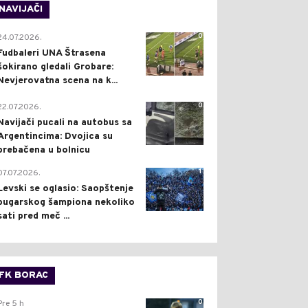
NAVIJAČI
0
24.07.2026.
Fudbaleri UNA Štrasena
šokirano gledali Grobare:
Nevjerovatna scena na k...
0
22.07.2026.
Navijači pucali na autobus sa
Argentincima: Dvojica su
prebačena u bolnicu
1
07.07.2026.
Levski se oglasio: Saopštenje
bugarskog šampiona nekoliko
sati pred meč ...
FK BORAC
0
Pre 5 h