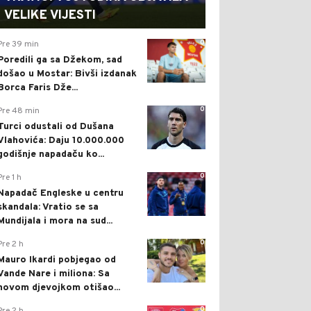
VELIKE VIJESTI
0
Pre 39 min
Poredili ga sa Džekom, sad
došao u Mostar: Bivši izdanak
Borca Faris Dže...
0
Pre 48 min
Turci odustali od Dušana
Vlahovića: Daju 10.000.000
godišnje napadaču ko...
0
Pre 1 h
Napadač Engleske u centru
skandala: Vratio se sa
Mundijala i mora na sud...
0
Pre 2 h
Mauro Ikardi pobjegao od
Vande Nare i miliona: Sa
novom djevojkom otišao...
0