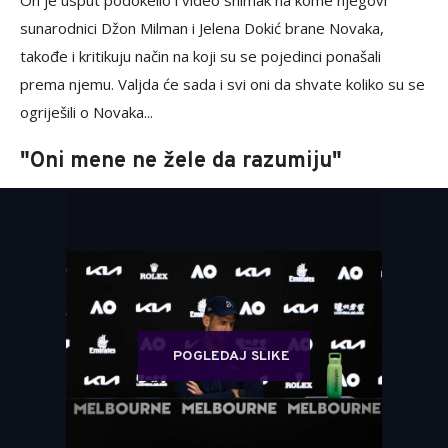
On je usput podokelio i video snimak na kome njegovi
sunarodnici Džon Milman i Jelena Dokić brane Novaka,
takođe i kritikuju način na koji su se pojedinci ponašali
prema njemu. Valjda će sada i svi oni da shvate koliko su se
ogriješili o Novaka...
"Oni mene ne žele da razumiju"
POGLEDAJ SLIKE