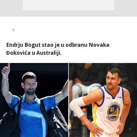
Bojan
AUTOR
3
Jakovljević
Endrju Bogut stao je u odbranu Novaka
Đokovića u Australiji.