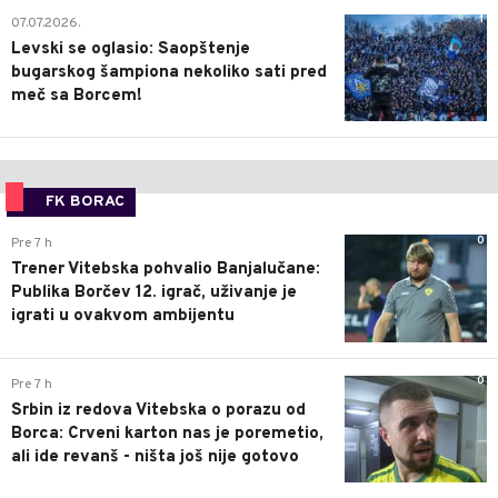
1
07.07.2026.
Levski se oglasio: Saopštenje
bugarskog šampiona nekoliko sati pred
meč sa Borcem!
FK BORAC
0
Pre 7 h
Trener Vitebska pohvalio Banjalučane:
Publika Borčev 12. igrač, uživanje je
igrati u ovakvom ambijentu
0
Pre 7 h
Srbin iz redova Vitebska o porazu od
Borca: Crveni karton nas je poremetio,
ali ide revanš - ništa još nije gotovo