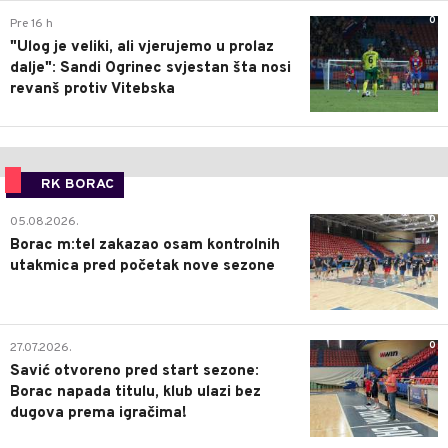
0
Pre 16 h
"Ulog je veliki, ali vjerujemo u prolaz
dalje": Sandi Ogrinec svjestan šta nosi
revanš protiv Vitebska
RK BORAC
0
05.08.2026.
Borac m:tel zakazao osam kontrolnih
utakmica pred početak nove sezone
0
27.07.2026.
Savić otvoreno pred start sezone:
Borac napada titulu, klub ulazi bez
dugova prema igračima!