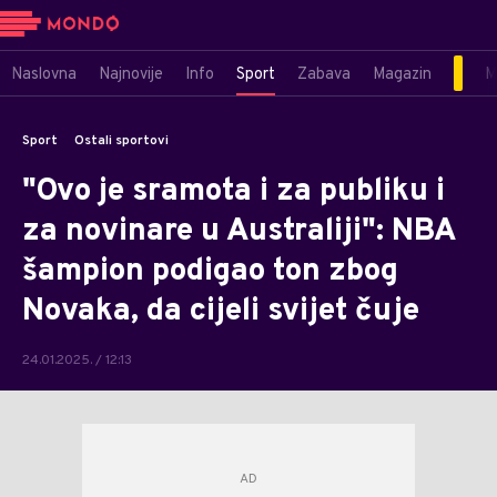
Naslovna
Najnovije
Info
Sport
Zabava
Magazin
M
Sport
Ostali sportovi
"Ovo je sramota i za publiku i
za novinare u Australiji": NBA
šampion podigao ton zbog
Novaka, da cijeli svijet čuje
24.01.2025. / 12:13