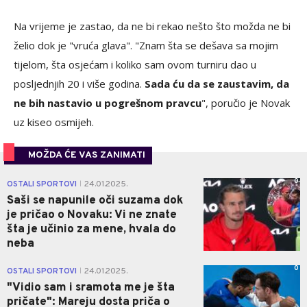
Na vrijeme je zastao, da ne bi rekao nešto što možda ne bi
želio dok je "vruća glava". "Znam šta se dešava sa mojim
tijelom, šta osjećam i koliko sam ovom turniru dao u
posljednjih 20 i više godina.
Sada ću da se zaustavim, da
ne bih nastavio u pogrešnom pravcu
", poručio je Novak
uz kiseo osmijeh.
MOŽDA ĆE VAS ZANIMATI
0
OSTALI SPORTOVI
24.01.2025.
|
Saši se napunile oči suzama dok
je pričao o Novaku: Vi ne znate
šta je učinio za mene, hvala do
neba
0
OSTALI SPORTOVI
24.01.2025.
|
"Vidio sam i sramota me je šta
pričate": Mareju dosta priča o