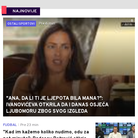
NAJNOVIJE
0
Pre 6 min
OSTALI SPORTOVI
"ANA, DA LI TI JE LJEPOTA BILA MANA?":
IVANOVIĆEVA OTKRILA DA I DANAS OSJEĆA
LJUBOMORU ZBOG SVOG IZGLEDA
0
FUDBAL
Pre 23 min
|
"Kad im kažemo koliko nudimo, odu za