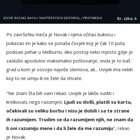
IZVOR: RACHEL BACH / SHUTTERSTOCK EDITORIAL / PROFIMEDIA
Br. slika: 6
Po završetku meča je Novak i njima očitao bukvicu i
pokazao im je kako se ponaša čovjek koji je čak 10 puta
podizao pehar u Melburnu. Ako postoji neko mjesto gdje je
zaslužio apsolutno maksimalno poštovanje, onda je to baš
grad u kom je osvojio najviše slemova, ali... Uvijek ima nekih
koji to ne umiju ili ne žele da shvate.
"Ne znam šta bih vam rekao. Uvijek je lakše suditi i
kritikovati, nego razumjeti.
Ljudi su došli, platili su kartu,
očekivali su veliku borbu i nisu je dobili i sa te strane
ih razumijem. Trudim se da razumijem njih, ne znam da
li oni razumiju mene i da li žele da me razumiju
", rekao
je Novak.