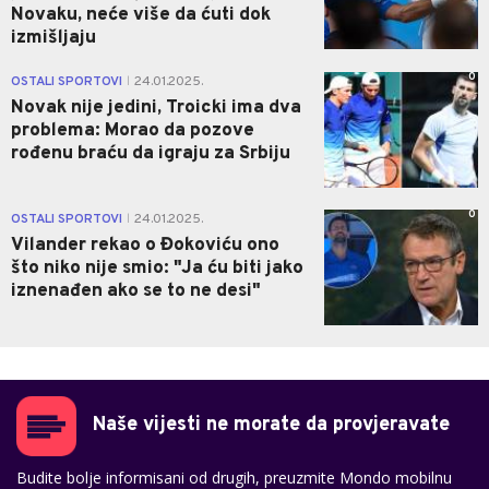
Novaku, neće više da ćuti dok
izmišljaju
0
OSTALI SPORTOVI
24.01.2025.
|
Novak nije jedini, Troicki ima dva
problema: Morao da pozove
rođenu braću da igraju za Srbiju
0
OSTALI SPORTOVI
24.01.2025.
|
Vilander rekao o Đokoviću ono
što niko nije smio: "Ja ću biti jako
iznenađen ako se to ne desi"
Naše vijesti ne morate da provjeravate
Budite bolje informisani od drugih, preuzmite Mondo mobilnu