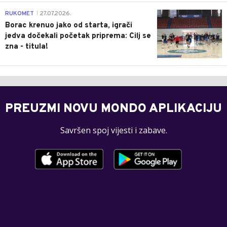
0
RUKOMET
27.07.2026.
|
Borac krenuo jako od starta, igrači
jedva dočekali početak priprema: Cilj se
zna - titula!
PREUZMI NOVU MONDO APLIKACIJU
Savršen spoj vijesti i zabave.