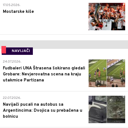
0
17.05.2026.
Mostarske kiše
NAVIJAČI
0
24.07.2026.
Fudbaleri UNA Štrasena šokirano gledali
Grobare: Nevjerovatna scena na kraju
utakmice Partizana
0
22.07.2026.
Navijači pucali na autobus sa
Argentincima: Dvojica su prebačena u
bolnicu