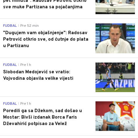
pet minuta": Radosav Petrović otkrio
sve muke Partizana sa pojačanjima
0
FUDBAL
Pre 52 min
|
"Dugujem vam objašnjenje": Radosav
Petrović otkrio sve, od ćutnje do plata
u Partizanu
0
FUDBAL
Pre 1 h
|
Slobodan Medojević se vratio:
Vojvodina objavila velike vijesti
0
FUDBAL
Pre 1 h
|
Poredili ga sa Džekom, sad došao u
Mostar: Bivši izdanak Borca Faris
Dževahirić potpisao za Velež