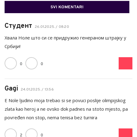
SVI KOMENTARI
Студент
26.01.2025. / 08:20
Хвала Ноле што си се придружио генераном штрајку у
Србији!
0
0
Gagi
24.01.2025. / 13:56
E Nole ljudino moja trebao si se povuci poslije olimpijskog
zlata kao heroj a ne ovsko dok padnes na stoto mjesto, pa
povređen non stop, nema tenisa bez turnira
2
0