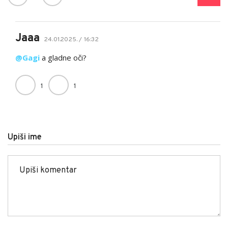
Jaaa
24.01.2025. / 16:32
@Gagi
a gladne oči?
1
1
Upiši ime