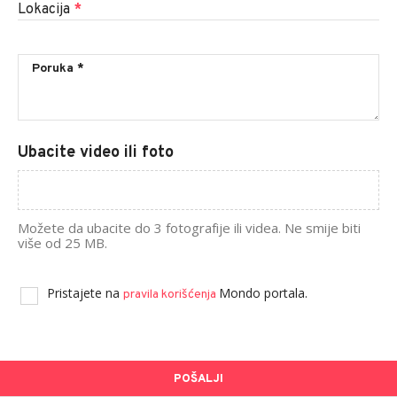
Lokacija
*
Ubacite video ili foto
Možete da ubacite do 3 fotografije ili videa. Ne smije biti
više od 25 MB.
Pristajete na
Mondo portala.
pravila korišćenja
POŠALJI