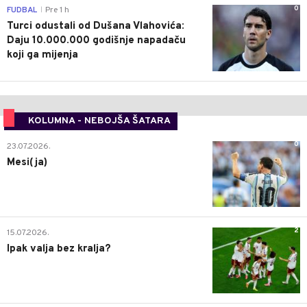
0
FUDBAL
Pre 1 h
|
Turci odustali od Dušana Vlahovića:
Daju 10.000.000 godišnje napadaču
koji ga mijenja
KOLUMNA - NEBOJŠA ŠATARA
0
23.07.2026.
Mesi(ja)
2
15.07.2026.
Ipak valja bez kralja?