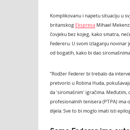
Komplikovanu i napetu situaciju u svj
britanskog
Ekspresa
Mihael Mekenzi
čovjeku bez kojeg, kako smatra, neće
Federeru. U svom izlaganju novinar j
od bogatih, kako bi dao siromašnima.
"Rodžer Federer bi trebalo da interve
pretvorio u Robina Huda, pokušavajuć
da 'siromašnim' igračima. Međutim,
profesionalnih tenisera (PTPA) ima oz
dijela. Sve to bi moglo imati isti epil