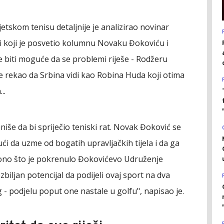
etskom tenisu detaljnije je analizirao novinar
 koji je posvetio kolumnu Novaku Đokoviću i
 biti moguće da se problemi riješe - Rodžeru
e rekao da Srbina vidi kao Robina Huda koji otima
..
niše da bi spriječio teniski rat. Novak Đoković se
i da uzme od bogatih upravljačkih tijela i da ga
 ono što je pokrenulo Đokovićevo Udruženje
biljan potencijal da podijeli ovaj sport na dva
og - podjelu poput one nastale u golfu", napisao je.