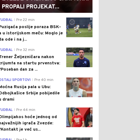
PROPALI PROJEKAT...
0
FUDBAL
Pre 22 min
|
Puzigaća poslije poraza BSK-
a u istorijskom meču: Moglo je
da ode i na j...
0
FUDBAL
Pre 32 min
|
Trener Željezničara nakon
trijumfa na startu prvenstva:
"Poseban dan za ...
0
OSTALI SPORTOVI
Pre 40 min
|
Moćna Rusija pala u Ubu:
Odbojkašice Srbije pobijedile
u drami
0
FUDBAL
Pre 44 min
|
Olimpijakos hoće jednog od
najvažnijih igrača Zvezde:
"Kontakt je već us...
0
|