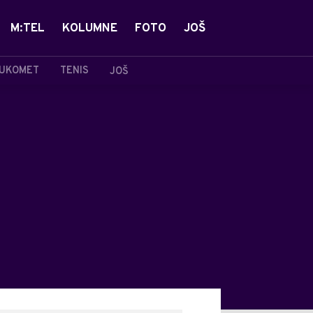
M:TEL
KOLUMNE
FOTO
JOŠ
UKOMET
TENIS
JOŠ