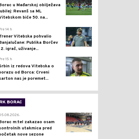
Borac u Mađarskoj obilježava
jubilej: Revanš sa ML
Vitebskom biće 50. na...
0
Pre 14 h
Trener Vitebska pohvalio
Banjalučane: Publika Borčev
12. igrač, uživanje...
0
Pre 15 h
Srbin iz redova Vitebska o
porazu od Borca: Crveni
karton nas je poremet...
RK BORAC
0
05.08.2026.
Borac m:tel zakazao osam
kontrolnih utakmica pred
početak nove sezone