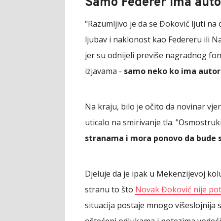
Samo Federer ima autor
"Razumljivo je da se Đoković ljuti na
ljubav i naklonost kao Federeru ili Na
jer su odnijeli previše nagradnog fo
izjavama -
samo neko ko ima autori
Na kraju, bilo je očito da novinar v
uticalo na smirivanje tla. "Osmostr
stranama i mora ponovo da bude s
Djeluje da je ipak u Mekenzijevoj ko
stranu to što
Novak Đoković nije po
situacija postaje mnogo višeslojnija
oštećeni odlukama i potezima vodećih