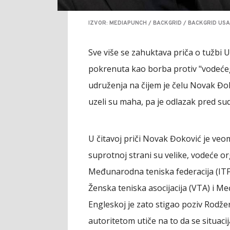
IZVOR: MEDIAPUNCH / BACKGRID / BACKGRID USA
Sve više se zahuktava priča o tužbi 
pokrenuta kao borba protiv "vodeće
udruženja na čijem je čelu Novak Đok
uzeli su maha, pa je odlazak pred sudo
U čitavoj priči Novak Đoković je veo
suprotnoj strani su velike, vodeće or
Međunarodna teniska federacija (ITF)
Ženska teniska asocijacija (VTA) i Me
Engleskoj je zato stigao poziv Rodže
autoritetom utiče na to da se situacij