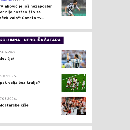
FUDBAL
Pre 1 h
"Vlahović je još nezaposlen
jer nije postao što se
očekivalo": Gazeta tv...
KOLUMNA - NEBOJŠA ŠATARA
0
23.07.2026.
Mesi(ja)
2
15.07.2026.
Ipak valja bez kralja?
0
17.05.2026.
Mostarske kiše