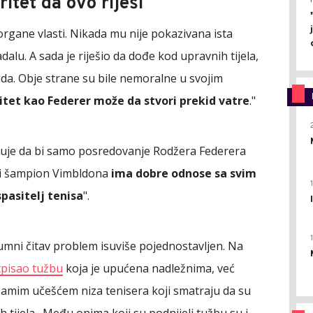
itet da ovo riješi
 organe vlasti. Nikada mu nije pokazivana ista
dalu. A sada je riješio da dođe kod upravnih tijela,
nda. Obje strane su bile nemoralne u svojim
tet kao Federer može da stvori prekid vatre
."
jeruje da bi samo posredovanje Rodžera Federera
uki šampion Vimbldona
ima dobre odnose sa svim
pasitelj tenisa
".
lumni čitav problem isuviše pojednostavljen. Na
tpisao tužbu
koja je upućena nadležnima, već
 samim učešćem niza tenisera koji smatraju da su
 tijela. Među onima koji su podnijeli tužbu su i