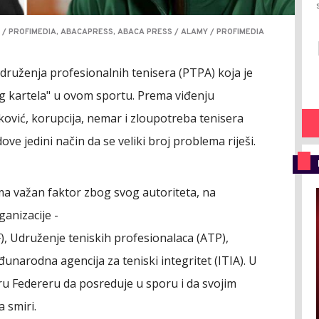
 / PROFIMEDIA, ABACAPRESS, ABACA PRESS / ALAMY / PROFIMEDIA
Udruženja profesionalnih tenisera (PTPA) koja je
g kartela" u ovom sportu. Prema viđenju
ović, korupcija, nemar i zloupotreba tenisera
ve jedini način da se veliki broj problema riješi.
ma važan faktor zbog svog autoriteta, na
ganizacije -
, Udruženje teniskih profesionalaca (ATP),
đunarodna agencija za teniski integritet (ITIA). U
ru Federeru da posreduje u sporu i da svojim
a smiri.