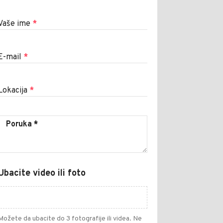
Vaše ime
*
E-mail
*
Lokacija
*
Ubacite video ili foto
Možete da ubacite do 3 fotografije ili videa. Ne