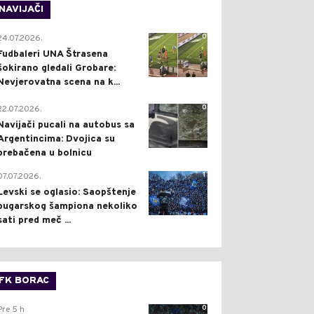
NAVIJAČI
0
24.07.2026.
Fudbaleri UNA Štrasena
šokirano gledali Grobare:
Nevjerovatna scena na k...
0
22.07.2026.
Navijači pucali na autobus sa
Argentincima: Dvojica su
prebačena u bolnicu
1
07.07.2026.
Levski se oglasio: Saopštenje
bugarskog šampiona nekoliko
sati pred meč ...
FK BORAC
0
Pre 5 h