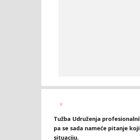
Bojan
AUTOR
0
Jakovljević
Tužba Udruženja profesionalni
pa se sada nameće pitanje koji
situaciju.