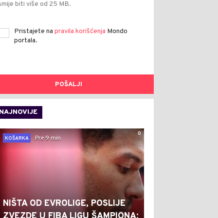
smije biti više od 25 MB.
Pristajete na
pravila korišćenja
Mondo
portala.
POŠALJI
NAJNOVIJE
0
Pre 9 min
KOŠARKA
NIŠTA OD EVROLIGE, POSLIJE
ZVEZDE U FIBA LIGU ŠAMPIONA: