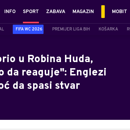
INFO
SPORT
ZABAVA
MAGAZIN
MOBIT
AL
FIFA WC 2026
PREMIJER LIGA BIH
KOŠARKA
R
orio u Robina Huda,
 da reaguje": Englezi
ć da spasi stvar