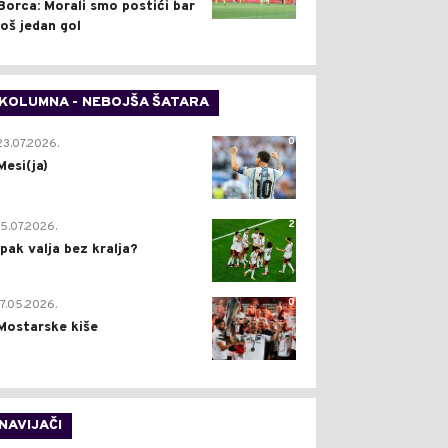
Borca: Morali smo postići bar
još jedan gol
KOLUMNA - NEBOJŠA ŠATARA
0
23.07.2026.
Mesi(ja)
2
15.07.2026.
Ipak valja bez kralja?
0
17.05.2026.
Mostarske kiše
NAVIJAČI