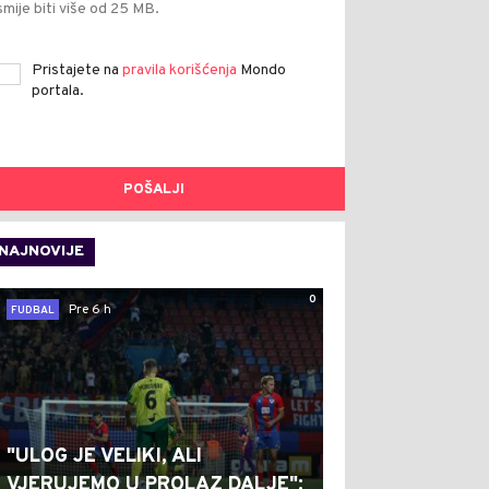
smije biti više od 25 MB.
Pristajete na
pravila korišćenja
Mondo
portala.
POŠALJI
NAJNOVIJE
0
Pre 6 h
FUDBAL
"ULOG JE VELIKI, ALI
VJERUJEMO U PROLAZ DALJE":