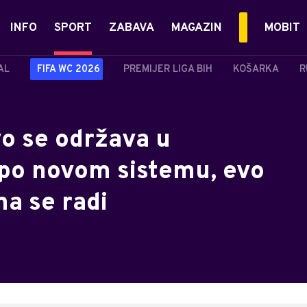
INFO
SPORT
ZABAVA
MAGAZIN
MOBIT
AL
FIFA WC 2026
PREMIJER LIGA BIH
KOŠARKA
R
o se održava u
 po novom sistemu, evo
a se radi