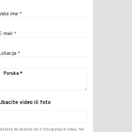
Vaše ime
*
E-mail
*
Lokacija
*
Ubacite video ili foto
Možete da ubacite do 3 fotografije ili videa. Ne