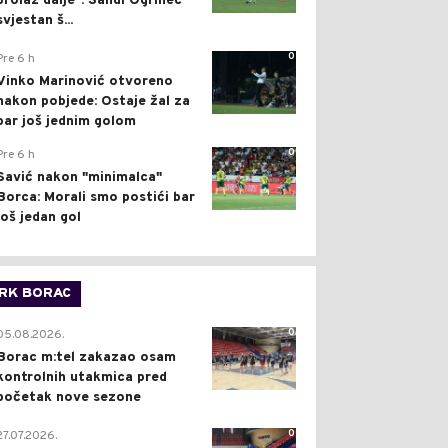
prolaz dalje": Sandi Ogrinec
svjestan š...
0
Pre 6 h
Vinko Marinović otvoreno
nakon pobjede: Ostaje žal za
bar još jednim golom
0
Pre 6 h
Savić nakon "minimalca"
Borca: Morali smo postići bar
još jedan gol
RK BORAC
0
05.08.2026.
Borac m:tel zakazao osam
kontrolnih utakmica pred
početak nove sezone
0
27.07.2026.