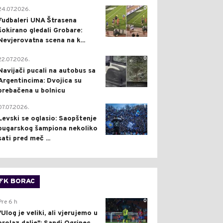
0
24.07.2026.
Fudbaleri UNA Štrasena
šokirano gledali Grobare:
Nevjerovatna scena na k...
0
22.07.2026.
Navijači pucali na autobus sa
Argentincima: Dvojica su
prebačena u bolnicu
1
07.07.2026.
Levski se oglasio: Saopštenje
bugarskog šampiona nekoliko
sati pred meč ...
FK BORAC
0
Pre 6 h
"Ulog je veliki, ali vjerujemo u