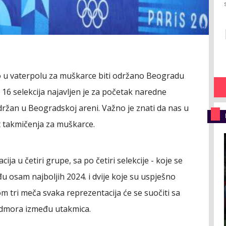
o u vaterpolu za muškarce biti održano Beogradu
 16 selekcija najavljen je za početak naredne
održan u Beogradskoj areni. Važno je znati da nas u
t takmičenja za muškarce.
ja u četiri grupe, sa po četiri selekcije - koje se
đu osam najboljih 2024. i dvije koje su uspješno
om tri meča svaka reprezentacija će se suočiti sa
odmora između utakmica.