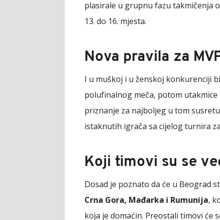
plasirale u grupnu fazu takmičenja os
13. do 16. mjesta.
Nova pravila za MV
I u muškoj i u ženskoj konkurenciji b
polufinalnog meča, potom utakmice za 
priznanje za najboljeg u tom susretu
istaknutih igrača sa cijelog turnira 
Koji timovi su se ve
Dosad je poznato da će u Beograd sti
Crna Gora, Mađarka i Rumunija
, k
koja je domaćin. Preostali timovi će se