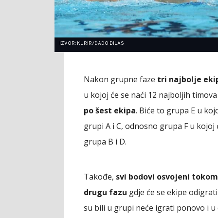
IZVOR: KURIR/DADO ĐILAS
Nakon grupne faze
tri najbolje ek
u kojoj će se naći 12 najboljih timov
po šest ekipa
. Biće to grupa E u kojo
grupi A i C, odnosno grupa F u kojoj ć
grupa B i D.
Takođe,
svi bodovi osvojeni tokom 
drugu fazu
gdje će se ekipe odigrati
su bili u grupi neće igrati ponovo i 