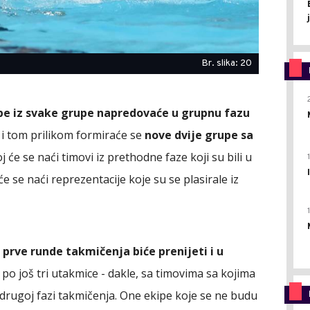
Br. slika: 20
ipe iz svake grupe napredovaće u grupnu fazu
a i tom prilikom formiraće se
nove dvije grupe sa
j će se naći timovi iz prethodne faze koji su bili u
e se naći reprezentacije koje su se plasirale iz
prve runde takmičenja biće prenijeti i u
 po još tri utakmice - dakle, sa timovima sa kojima
u drugoj fazi takmičenja. One ekipe koje se ne budu