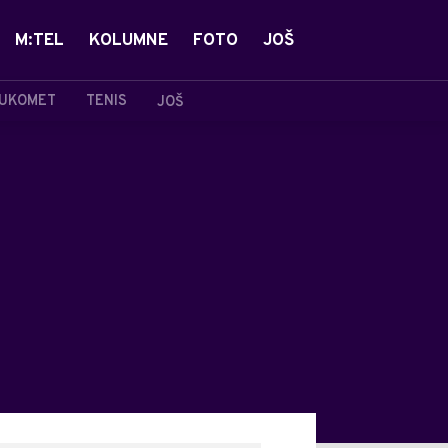
M:TEL
KOLUMNE
FOTO
JOŠ
UKOMET
TENIS
JOŠ