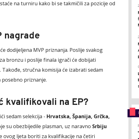
taće na turniru kako bi se takmičili za pozicije od
P nagrade
iće dodijeljena MVP priznanja. Poslije svakog
bronzu i poslije finala igrači će dobijati
. Takođe, stručna komisija će izabrati sedam
za posebno priznanje.
ć kvalifikovali na EP?
ći sedam selekcija -
Hrvatska, Španija, Grčka,
oje su obezbijedile plasman, uz naravno
Srbiju
 ovog ljeta boriti za kvalifikacije na četiri