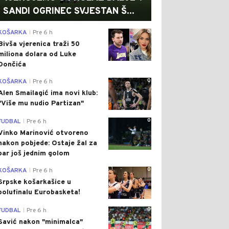
SANDI OGRINEC SVJESTAN Š...
0
KOŠARKA
Pre 6 h
|
Bivša vjerenica traži 50
miliona dolara od Luke
Dončića
0
KOŠARKA
Pre 6 h
|
Alen Smailagić ima novi klub:
"Više mu nudio Partizan"
0
FUDBAL
Pre 6 h
|
Vinko Marinović otvoreno
nakon pobjede: Ostaje žal za
bar još jednim golom
0
KOŠARKA
Pre 6 h
|
Srpske košarkašice u
polufinalu Eurobasketa!
0
FUDBAL
Pre 6 h
|
Savić nakon "minimalca"