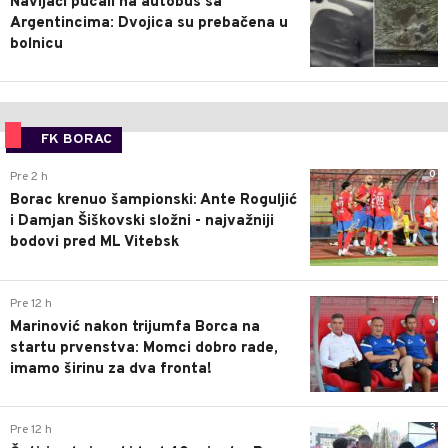
Navijači pucali na autobus sa
Argentincima: Dvojica su prebačena u
bolnicu
FK BORAC
0
Pre 2 h
Borac krenuo šampionski: Ante Roguljić
i Damjan Šiškovski složni - najvažniji
bodovi pred ML Vitebsk
1
Pre 12 h
Marinović nakon trijumfa Borca na
startu prvenstva: Momci dobro rade,
imamo širinu za dva fronta!
3
Pre 12 h