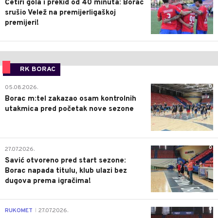
Četiri gola i prekid od 40 minuta: Borac
srušio Velež na premijerligaškoj
premijeri!
RK BORAC
0
05.08.2026.
Borac m:tel zakazao osam kontrolnih
utakmica pred početak nove sezone
0
27.07.2026.
Savić otvoreno pred start sezone:
Borac napada titulu, klub ulazi bez
dugova prema igračima!
0
RUKOMET
27.07.2026.
|