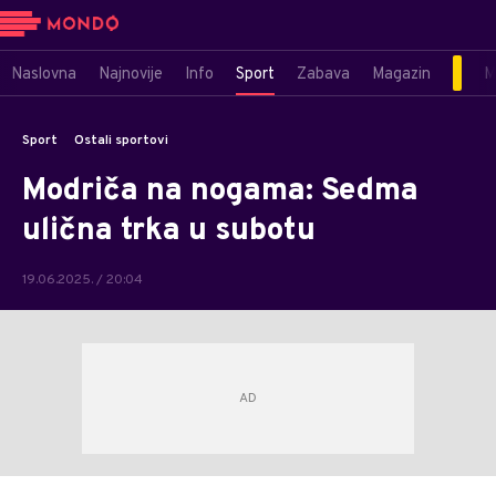
Naslovna
Najnovije
Info
Sport
Zabava
Magazin
M
Sport
Ostali sportovi
Modriča na nogama: Sedma
ulična trka u subotu
19.06.2025. / 20:04