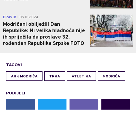
0
BRAVO!
09.01.2024.
|
Modričani obilježili Dan
Republike: Ni velika hladnoća nije
ih spriječila da proslave 32.
rođendan Republike Srpske FOTO
TAGOVI
ARK MODRIČA
TRKA
ATLETIKA
MODRIČA
PODIJELI