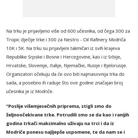
Na trku je prijavljeno više od 600 učesnika, od čega 300 za
Tropic dječije trke i 300 za Nestro - Oil Rafinery Modriča
10K i 5K. Na trku su prijavljeni takmičari iz svih krajeva
Republike Srpske i Bosne i Hercegovine, kao i iz Srbije,
Hrvatske, Slovenije, Italije, Njemačke, Rusije i Bjelorusije.
Organizatori očekuju da će ovo biti najmasovnija trka do
sada, a posebno ih raduje što ove godine značajan broj
učesnika je iz Modriče.
"Poslije višemjesečnih priprema, stigli smo do
željnoočekivane trke. Potrudili smo se da kao i ranijih
godina trkači maksimalno uživaju na trci i da iz
Modriče ponesu najljepše uspomene, te da nam se i