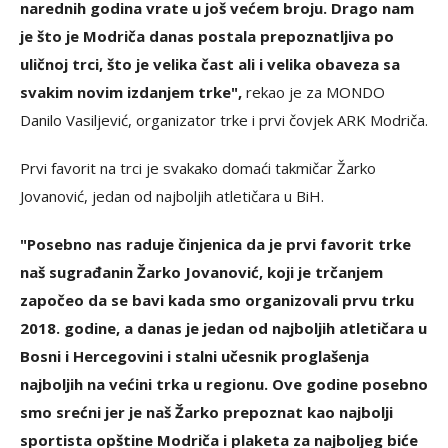
narednih godina vrate u još većem broju. Drago nam
je što je Modriča danas postala prepoznatljiva po
uličnoj trci, što je velika čast ali i velika obaveza sa
svakim novim izdanjem trke",
rekao je za MONDO
Danilo Vasiljević, organizator trke i prvi čovjek ARK Modriča.
Prvi favorit na trci je svakako domaći takmičar Žarko
Jovanović, jedan od najboljih atletičara u BiH.
"Posebno nas raduje činjenica da je prvi favorit trke
naš sugrađanin Žarko Jovanović, koji je trčanjem
započeo da se bavi kada smo organizovali prvu trku
2018. godine, a danas je jedan od najboljih atletičara u
Bosni i Hercegovini i stalni učesnik proglašenja
najboljih na većini trka u regionu. Ove godine posebno
smo srećni jer je naš Žarko prepoznat kao najbolji
sportista opštine Modriča i plaketa za najboljeg biće