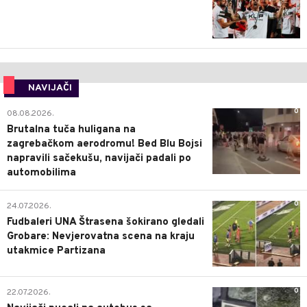
NAVIJAČI
0
08.08.2026.
Brutalna tuča huligana na
zagrebačkom aerodromu! Bed Blu Bojsi
napravili sačekušu, navijači padali po
automobilima
0
24.07.2026.
Fudbaleri UNA Štrasena šokirano gledali
Grobare: Nevjerovatna scena na kraju
utakmice Partizana
0
22.07.2026.