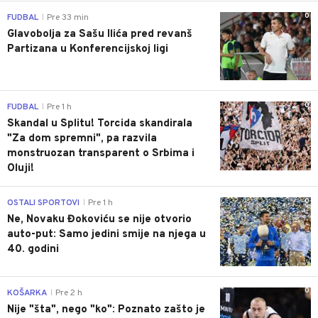
0
FUDBAL
Pre 33 min
|
Glavobolja za Sašu Ilića pred revanš
Partizana u Konferencijskoj ligi
0
FUDBAL
Pre 1 h
|
Skandal u Splitu! Torcida skandirala
"Za dom spremni", pa razvila
monstruozan transparent o Srbima i
Oluji!
0
OSTALI SPORTOVI
Pre 1 h
|
Ne, Novaku Đokoviću se nije otvorio
auto-put: Samo jedini smije na njega u
40. godini
0
KOŠARKA
Pre 2 h
|
Nije "šta", nego "ko": Poznato zašto je