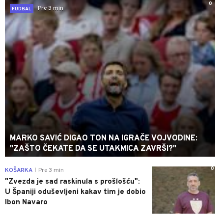
0
Pre 3 min
FUDBAL
MARKO SAVIĆ DIGAO TON NA IGRAČE VOJVODINE:
"ZAŠTO ČEKATE DA SE UTAKMICA ZAVRŠI?"
0
KOŠARKA
Pre 3 min
|
"Zvezda je sad raskinula s prošlošću":
U Španiji oduševljeni kakav tim je dobio
Ibon Navaro