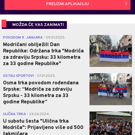
PREUZMI APLIKACIJU
MOŽDA ĆE VAS ZANIMATI
0
POVODOM 9. JANUARA
09.01.2025.
|
Modričani obilježili Dan
Republike: Održana trka "Modriča
za zdraviju Srpsku: 33 kilometra
za 33 godine Republike"
0
OSTALI SPORTOVI
07.01.2025.
|
Osma trka povodom rođendana
Srpske: “Modriča za zdraviju
Srpsku - 33 kilometra za 33
godine Republike”
0
ULIČNA TRKA
24.06.2024.
|
U subotu šesta "Ulična trka
Modriča": Prijavljeno više od 500
takmičara