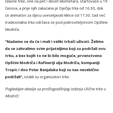
Glavne trke, one na pet i deset kilometara, startovaće u 19
časova, a prije njih zakazana je Dječija trka od 16.30, dok
će animatori za djecu uveseljavati klince od 17.30. Sad već
tradicionalna trka održava se pod pokroviteljstvom Opštine
Modriča.
"Nadamo se da će i mali i veliki trkači uživati. Želimo
da se zahvalimo svim prijateljima koji su podržali ovu
trku, a bez kojih to ne bi bilo moguće, prvenstveno
Opštini Modriča i Rafineriji ulja Modriča, kompaniji
Tropic i doo Polar Banjaluka koji su nas nesebično
podržali",
istakli su organizatori trke.
Pogledajte detalje sa prošlogodišnjeg izdanja Ulične trke u
Modriči: