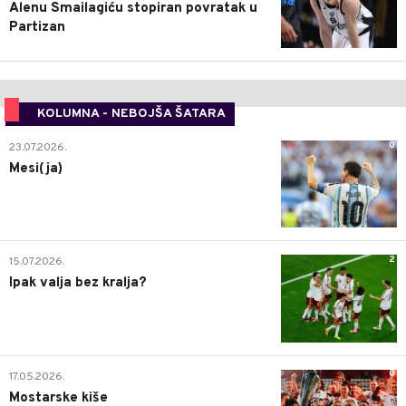
Alenu Smailagiću stopiran povratak u
Partizan
KOLUMNA - NEBOJŠA ŠATARA
0
23.07.2026.
Mesi(ja)
2
15.07.2026.
Ipak valja bez kralja?
0
17.05.2026.
Mostarske kiše