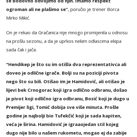
se bodovno odvojimo od njih. Imamo respekt
ogroman ali ne plašimo se“
, poručio je trener Borca
Mirko Mikić.
On je rekao da Gračanica nije mnogo promijenila u odnosu
na prošlu sezonu, a da je uprkos nekim odlascima ekipa
sada čak i jača.
"Hendikep je što su im otišla dva reprezentativca ali
doveo je odlične igrače. Bolji su na poziciji pivota
nego što su bili. Otišao im je Hamidović, ali otišao je
lijevi bek Crnogorac koji igra odlično odbranu, došao
je pivot koji odlično igra odbranu, Bosić koji je dugo u
Premijer ligi, Tomić dobija sve više minuta. Prošle
godine je najbolji bio Tufekčić koji je sada kapiten,
veća je širina. Hamidović je igraaojedan stil kojeg
dugo nije bilo u našem rukometu, mogao ej da zabije