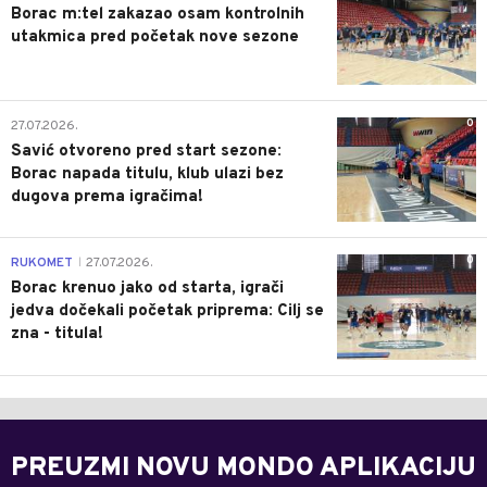
Borac m:tel zakazao osam kontrolnih
utakmica pred početak nove sezone
0
27.07.2026.
Savić otvoreno pred start sezone:
Borac napada titulu, klub ulazi bez
dugova prema igračima!
0
RUKOMET
27.07.2026.
|
Borac krenuo jako od starta, igrači
jedva dočekali početak priprema: Cilj se
zna - titula!
PREUZMI NOVU MONDO APLIKACIJU