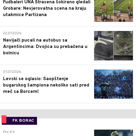
Fudbaleri UNA Štrasena šokirano gledali
Grobare: Nevjerovatna scena na kraju
utakmice Partizana
0
22.07.2026.
Navijači pucali na autobus sa
Argentincima: Dvojica su prebačena u
bolnicu
1
07.07.2026.
Levski se oglasio: Saopštenje
bugarskog šampiona nekoliko sati pred
meč sa Borcem!
FK BORAC
0
Pre 4 h