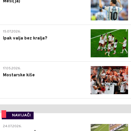
Mesi(ja)
2
15.07.2026.
Ipak valja bez kralja?
0
17.05.2026.
Mostarske kiše
NAVIJAČI
0
24.07.2026.