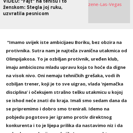
VIDEO: "Fajt" na tenisu i to
ženskom: Stegla joj ruku,
uzvratila pesnicom
"Imamo uvijek iste ambicijaeu Boriku, bez obzira na
protivnika. Sutra nam je najteža zvanična utakmica od
Olimpijakosa. To je ozbiljan protivnik, uređen klub,
imaju ambicioznu mladu upravu koja to hoće da digne
na visok nivo. Oni nemaju tehničkih grešaka, vodi ih
ozbiljan trener, koji je to sve uigrao, vlada ’njemačka
disciplina’ i očekujem strašno tešku utakmicu u kojoj
se ishod neće znati do kraja. Imali smo sedam dana da
se pripremimo i dobro smo trenirali. Idemo na
pobjedu pogotovo jer igramo protiv direktnog
konkurenta i to je lijepa prilika da nastavimo niz i da