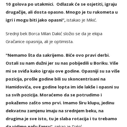
10 golova po utakmici. Odlazak će se osjetiti, igraju
drugačije, ali dosta opasno. Mnogo je tu rukometa u
igri i mogu biti jako opasni“,
istakao je Mikić.
Srednji bek Borca Milan Dakić složio se da je ekipa
Gračanice opasnija, ali je optimista.
"Nemamo šta da sakrijemo. Biće ovo pravi derbi.
Ostali su nam dužni jer su nas pobijedili u Boriku. Više
mi se sviđa kako igraju ove godine. Opasniji su sa više
pozicija, prošle godine bili su skoncentrisani na
Hamidovića, ove godine lopta im ide lakše i opasni su
sa svih pozicija. Moraćemo da se potrudimo i
pokažemo zašto smo prvi. Imamo širu klupu, jedinu
dekvatnu zamjenu imaju na srednjem beku, na
drugima je sve isto, tu je slaba rotacija i tu trebamo
da vidimo našu šansu“,
rekao je Dakić.