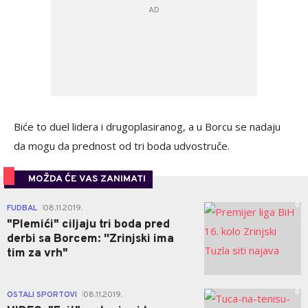
Biće to duel lidera i drugoplasiranog, a u Borcu se nadaju
da mogu da prednost od tri boda udvostruče.
MOŽDA ĆE VAS ZANIMATI
0
FUDBAL
08.11.2019.
|
"Plemići" ciljaju tri boda pred
derbi sa Borcem: ''Zrinjski ima
tim za vrh"
0
OSTALI SPORTOVI
08.11.2019.
|