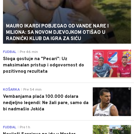
MAURO IKARDI POBJEGAO OD VANDE NARE I
MILIONA: SA NOVOM DJEVOJKOM OTIŠAO U
RADNIČKI KLUB DA IGRA ZA SIĆU
0
FUDBAL
Pre 46 min
|
Sloga gostuje na "Pecari": Uz
maksimalan pristup i odgovornost do
pozitivnog rezultata
0
KOŠARKA
Pre 54 min
|
Vembanjama plaća 100.000 dolara
nedjeljno legendi: Ne žali pare, samo da
bi nadmašio Jokića
0
FUDBAL
Pre 1 h
|