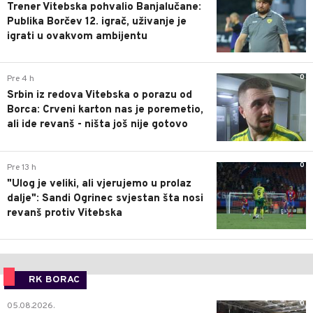
Trener Vitebska pohvalio Banjalučane:
Publika Borčev 12. igrač, uživanje je
igrati u ovakvom ambijentu
0
Pre 4 h
Srbin iz redova Vitebska o porazu od
Borca: Crveni karton nas je poremetio,
ali ide revanš - ništa još nije gotovo
0
Pre 13 h
"Ulog je veliki, ali vjerujemo u prolaz
dalje": Sandi Ogrinec svjestan šta nosi
revanš protiv Vitebska
RK BORAC
0
05.08.2026.