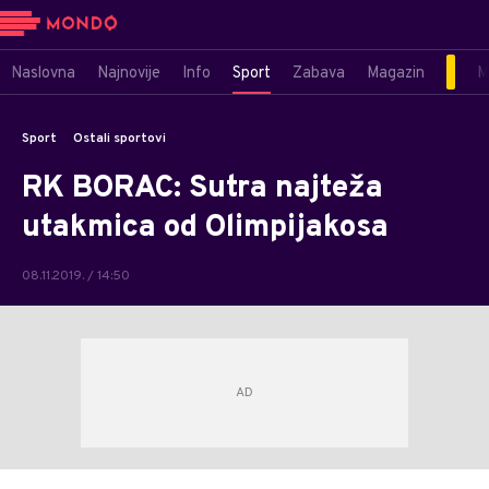
Naslovna
Najnovije
Info
Sport
Zabava
Magazin
M
Sport
Ostali sportovi
RK BORAC: Sutra najteža
utakmica od Olimpijakosa
08.11.2019. / 14:50