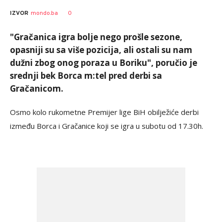
0
IZVOR
mondo.ba
"Gračanica igra bolje nego prošle sezone,
opasniji su sa više pozicija, ali ostali su nam
dužni zbog onog poraza u Boriku", poručio je
srednji bek Borca m:tel pred derbi sa
Gračanicom.
Osmo kolo rukometne Premijer lige BiH obilježiće derbi
između Borca i Gračanice koji se igra u subotu od 17.30h.