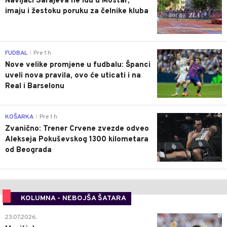
Navijači Sarajeva ne idu u Mostar,
imaju i žestoku poruku za čelnike kluba
0
FUDBAL
Pre 1 h
|
Nove velike promjene u fudbalu: Španci
uveli nova pravila, ovo će uticati i na
Real i Barselonu
0
KOŠARKA
Pre 1 h
|
Zvanično: Trener Crvene zvezde odveo
Alekseja Pokuševskog 1300 kilometara
od Beograda
KOLUMNA - NEBOJŠA ŠATARA
0
23.07.2026.