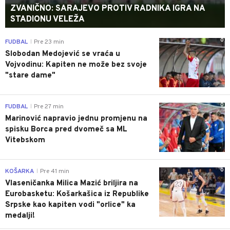
ZVANIČNO: SARAJEVO PROTIV RADNIKA IGRA NA
STADIONU VELEŽA
0
FUDBAL
Pre 23 min
|
Slobodan Medojević se vraća u
Vojvodinu: Kapiten ne može bez svoje
"stare dame"
0
FUDBAL
Pre 27 min
|
Marinović napravio jednu promjenu na
spisku Borca pred dvomeč sa ML
Vitebskom
0
KOŠARKA
Pre 41 min
|
Vlaseničanka Milica Mazić briljira na
Eurobasketu: Košarkašica iz Republike
Srpske kao kapiten vodi "orlice" ka
medalji!