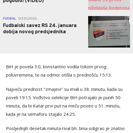
pogodio! (VIDEO)
0
FUDBAL
03.01.2020.
|
Fudbalski savez RS 24. januara
dobija novog predsjednika
BiH je povela 3:0, konstantno vodila tokom prvog
poluvremena, te na odmor otišla s prednošću 15:13.
Najveću prednost "zmajevi" su imali u 38. minutu, kada su
poveli 19:15. Vođstvo selekcije BiH potrajalo je punih 50
minuta, da bi Katar prvi put na meču poveo u 51. minutu,
kada je na semaforu stajalo 24:25.
Posljednjih desetak minuta rival bh. tima odigrao je znatno