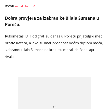
0
IZVOR
mondo.ba
Dobra provjera za izabranike Bilala Šumana u
Poreču.
Rukometaši BiH odigrali su danas u Poreču prijateljski meč
protiv Katara, a iako su imali prednost većim dijelom meča,
izabranici Bilala Šumana na kraju su morali da čestitaju
rivalu.