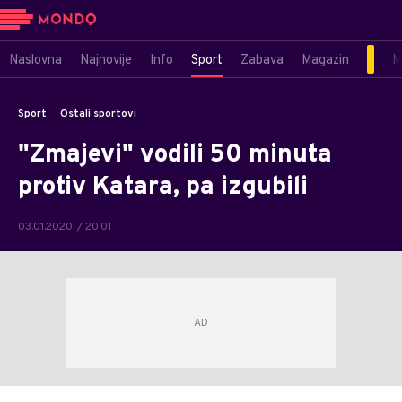
Naslovna
Najnovije
Info
Sport
Zabava
Magazin
M
Sport
Ostali sportovi
"Zmajevi" vodili 50 minuta
protiv Katara, pa izgubili
03.01.2020. / 20:01