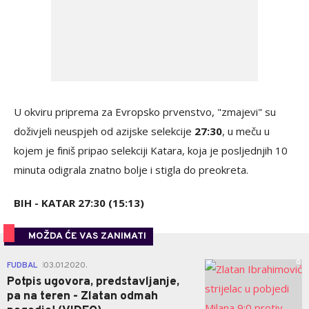
U okviru priprema za Evropsko prvenstvo, "zmajevi" su
doživjeli neuspjeh od azijske selekcije
27:30
, u meču u
kojem je finiš pripao selekciji Katara, koja je posljednjih 10
minuta odigrala znatno bolje i stigla do preokreta.
BIH - KATAR 27:30 (15:13)
MOŽDA ĆE VAS ZANIMATI
0
FUDBAL
03.01.2020.
|
Potpis ugovora, predstavljanje,
pa na teren - Zlatan odmah