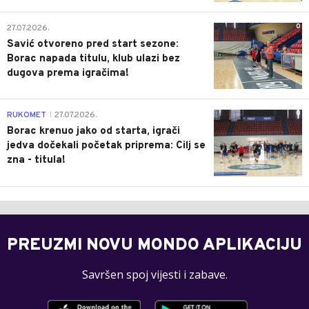
0
27.07.2026.
Savić otvoreno pred start sezone:
Borac napada titulu, klub ulazi bez
dugova prema igračima!
0
RUKOMET
27.07.2026.
|
Borac krenuo jako od starta, igrači
jedva dočekali početak priprema: Cilj se
zna - titula!
PREUZMI NOVU MONDO APLIKACIJU
Savršen spoj vijesti i zabave.