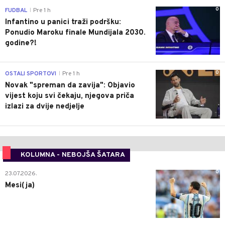
0
FUDBAL
Pre 1 h
|
Infantino u panici traži podršku:
Ponudio Maroku finale Mundijala 2030.
godine?!
0
OSTALI SPORTOVI
Pre 1 h
|
Novak "spreman da zavija": Objavio
vijest koju svi čekaju, njegova priča
izlazi za dvije nedjelje
KOLUMNA - NEBOJŠA ŠATARA
0
23.07.2026.
Mesi(ja)