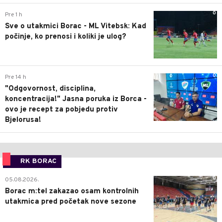
0
Pre 1 h
Sve o utakmici Borac - ML Vitebsk: Kad
počinje, ko prenosi i koliki je ulog?
0
Pre 14 h
"Odgovornost, disciplina,
koncentracija!" Jasna poruka iz Borca -
ovo je recept za pobjedu protiv
Bjelorusa!
RK BORAC
0
05.08.2026.
Borac m:tel zakazao osam kontrolnih
utakmica pred početak nove sezone