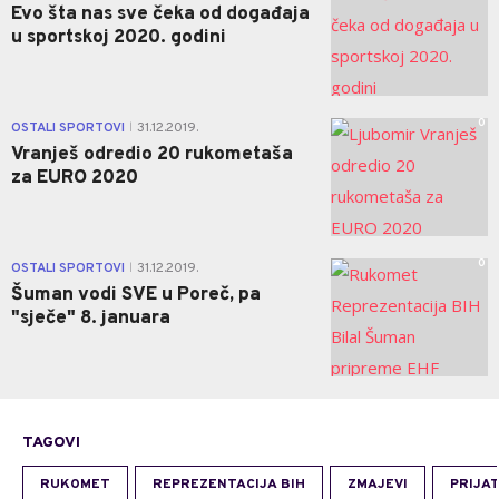
Evo šta nas sve čeka od događaja
u sportskoj 2020. godini
0
OSTALI SPORTOVI
31.12.2019.
|
Vranješ odredio 20 rukometaša
za EURO 2020
0
OSTALI SPORTOVI
31.12.2019.
|
Šuman vodi SVE u Poreč, pa
"sječe" 8. januara
TAGOVI
RUKOMET
REPREZENTACIJA BIH
ZMAJEVI
PRIJA