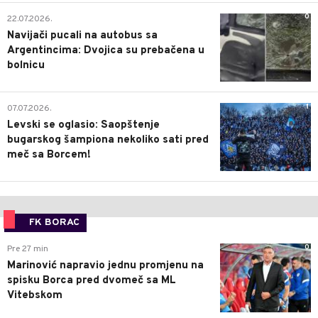
0
22.07.2026.
Navijači pucali na autobus sa
Argentincima: Dvojica su prebačena u
bolnicu
1
07.07.2026.
Levski se oglasio: Saopštenje
bugarskog šampiona nekoliko sati pred
meč sa Borcem!
FK BORAC
0
Pre 27 min
Marinović napravio jednu promjenu na
spisku Borca pred dvomeč sa ML
Vitebskom