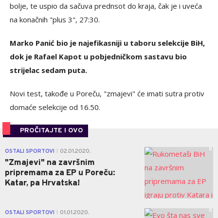
bolje, te uspio da sačuva prednsot do kraja, čak je i uveća
na konačnih "plus 3", 27:30.
Marko Panić bio je najefikasniji u taboru selekcije BiH,
dok je Rafael Kapot u pobjedničkom sastavu bio
strijelac sedam puta.
Novi test, takođe u Poreču, "zmajevi" će imati sutra protiv
domaće selekcije od 16.50.
PROČITAJTE I OVO
0
OSTALI SPORTOVI
02.01.2020.
|
"Zmajevi" na završnim
pripremama za EP u Poreču:
Katar, pa Hrvatska!
0
OSTALI SPORTOVI
01.01.2020.
|