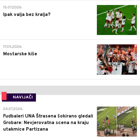
2
15.07.2026.
Ipak valja bez kralja?
0
17.05.2026.
Mostarske kiše
NAVIJAČI
0
24.07.2026.
Fudbaleri UNA Štrasena šokirano gledali
Grobare: Nevjerovatna scena na kraju
utakmice Partizana