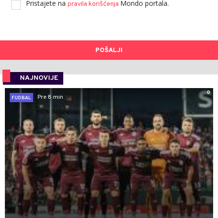
Pristajete na
Mondo portala.
pravila korišćenja
POŠALJI
NAJNOVIJE
0
Pre 8 min
FUDBAL