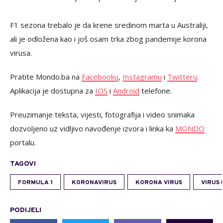
F1 sezona trebalo je da krene sredinom marta u Australiji,
ali je odložena kao i još osam trka zbog pandemije korona
virusa.
Pratite Mondo.ba na
Facebooku
,
Instagramu
i
Twitteru
.
Aplikacija je dostupna za
IOS
i
Android
telefone.
Preuzimanje teksta, vijesti, fotografija i video snimaka
dozvoljeno uz vidljivo navođenje izvora i linka ka
MONDO
portalu.
TAGOVI
FORMULA 1
KORONAVIRUS
KORONA VIRUS
VIRUS
PODIJELI