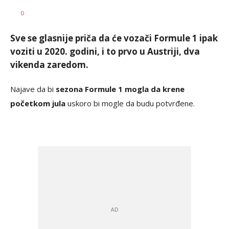
Mirjana
AUTOR
0
Šegan
Sve se glasnije priča da će vozači Formule 1 ipak
voziti u 2020. godini, i to prvo u Austriji, dva
vikenda zaredom.
Najave da bi
sezona Formule 1 mogla da krene
početkom jula
uskoro bi mogle da budu potvrđene.