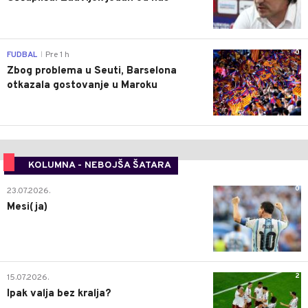
0
FUDBAL
Pre 1 h
|
Zbog problema u Seuti, Barselona
otkazala gostovanje u Maroku
KOLUMNA - NEBOJŠA ŠATARA
0
23.07.2026.
Mesi(ja)
2
15.07.2026.
Ipak valja bez kralja?