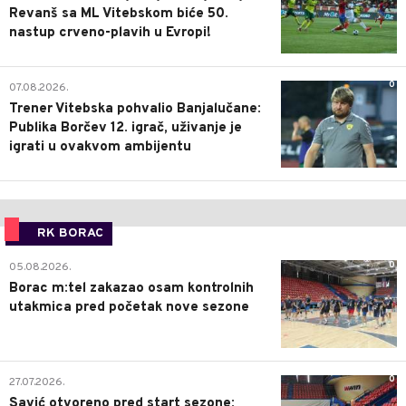
Revanš sa ML Vitebskom biće 50.
nastup crveno-plavih u Evropi!
0
07.08.2026.
Trener Vitebska pohvalio Banjalučane:
Publika Borčev 12. igrač, uživanje je
igrati u ovakvom ambijentu
RK BORAC
0
05.08.2026.
Borac m:tel zakazao osam kontrolnih
utakmica pred početak nove sezone
0
27.07.2026.
Savić otvoreno pred start sezone: