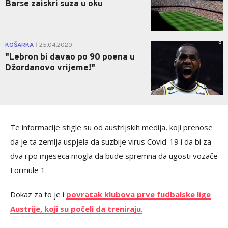
Barse zaiskri suza u oku
0
KOŠARKA
25.04.2020.
|
"Lebron bi davao po 90 poena u
Džordanovo vrijeme!"
Te informacije stigle su od austrijskih medija, koji prenose
da je ta zemlja uspjela da suzbije virus Covid-19 i da bi za
dva i po mjeseca mogla da bude spremna da ugosti vozače
Formule 1.
Dokaz za to je i
povratak klubova prve fudbalske lige
Austrije, koji su počeli da treniraju
.