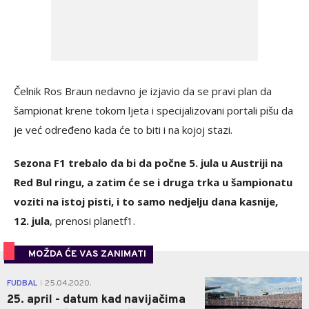
Čelnik Ros Braun nedavno je izjavio da se pravi plan da
šampionat krene tokom ljeta i specijalizovani portali pišu da
je već određeno kada će to biti i na kojoj stazi.
Sezona F1 trebalo da bi da počne 5. jula u Austriji na
Red Bul ringu, a zatim će se i druga trka u šampionatu
voziti na istoj pisti, i to samo nedjelju dana kasnije,
12. jula
, prenosi planetf1.
MOŽDA ĆE VAS ZANIMATI
0
FUDBAL
25.04.2020.
|
25. april - datum kad navijačima