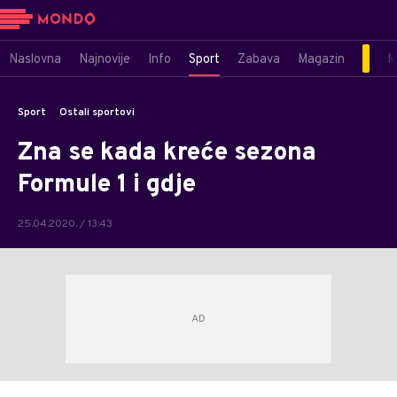
Naslovna
Najnovije
Info
Sport
Zabava
Magazin
M
Sport
Ostali sportovi
Zna se kada kreće sezona
Formule 1 i gdje
25.04.2020. / 13:43