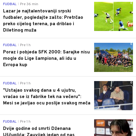
0
FUDBAL
Pre 36 min
|
Lazar je najtalentovaniji srpski
fudbaler, pogledajte zašto: Pretrčao
preko cijelog terena, pa driblao i
Diletinog muža
0
FUDBAL
Pre 1 h
|
Poraz i pobjeda SFK 2000: Sarajke nisu
mogle do Lige šampiona, ali idu u
Evropa kup
0
FUDBAL
Pre 1 h
|
"Ustajao svakog dana u 4 ujutru,
vraćao se iz fabrike tek na večeru":
Mesi se javljao ocu poslije svakog meča
1
FUDBAL
Pre 1 h
|
Dvije godine od smrti Dženana
Uščuplića: Zauvijek jedan od nas