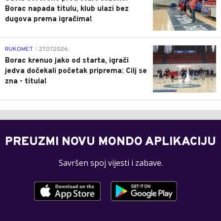
Borac napada titulu, klub ulazi bez
dugova prema igračima!
0
RUKOMET
27.07.2026.
|
Borac krenuo jako od starta, igrači
jedva dočekali početak priprema: Cilj se
zna - titula!
PREUZMI NOVU MONDO APLIKACIJU
Savršen spoj vijesti i zabave.