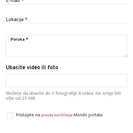
E-mail
*
Lokacija
*
Ubacite video ili foto
Možete da ubacite do 3 fotografije ili videa. Ne smije biti
više od 25 MB.
Pristajete na
Mondo portala.
pravila korišćenja