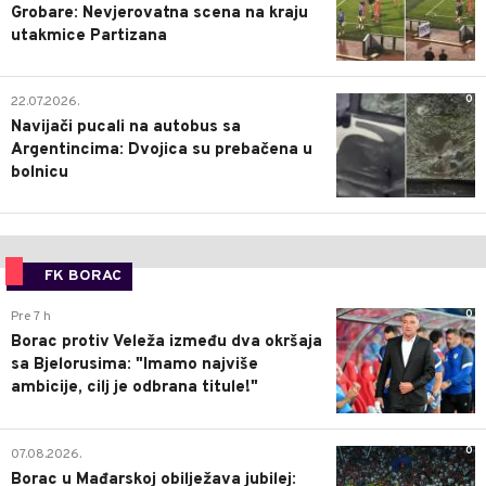
Grobare: Nevjerovatna scena na kraju
utakmice Partizana
0
22.07.2026.
Navijači pucali na autobus sa
Argentincima: Dvojica su prebačena u
bolnicu
FK BORAC
0
Pre 7 h
Borac protiv Veleža između dva okršaja
sa Bjelorusima: "Imamo najviše
ambicije, cilj je odbrana titule!"
0
07.08.2026.
Borac u Mađarskoj obilježava jubilej: