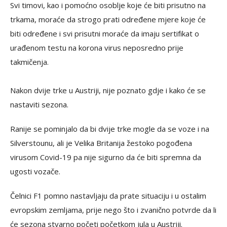
Svi timovi, kao i pomoćno osoblje koje će biti prisutno na
trkama, moraće da strogo prati određene mjere koje će
biti određene i svi prisutni moraće da imaju sertifikat o
urađenom testu na korona virus neposredno prije
takmičenja.
Nakon dvije trke u Austriji, nije poznato gdje i kako će se
nastaviti sezona.
Ranije se pominjalo da bi dvije trke mogle da se voze i na
Silverstounu, ali je Velika Britanija žestoko pogođena
virusom Covid-19 pa nije sigurno da će biti spremna da
ugosti vozače.
Čelnici F1 pomno nastavljaju da prate situaciju i u ostalim
evropskim zemljama, prije nego što i zvanično potvrde da li
će sezona stvarno početi početkom jula u Austriji.