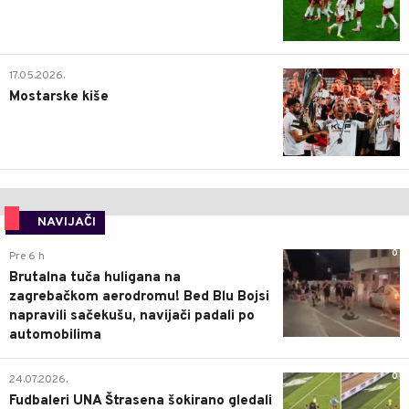
0
17.05.2026.
Mostarske kiše
NAVIJAČI
0
Pre 6 h
Brutalna tuča huligana na
zagrebačkom aerodromu! Bed Blu Bojsi
napravili sačekušu, navijači padali po
automobilima
0
24.07.2026.
Fudbaleri UNA Štrasena šokirano gledali