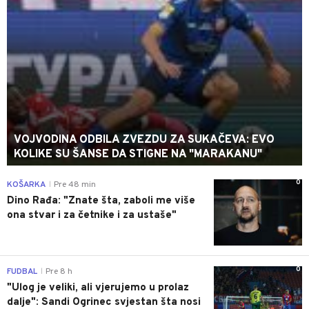
VOJVODINA ODBILA ZVEZDU ZA SUKAČEVA: EVO
KOLIKE SU ŠANSE DA STIGNE NA "MARAKANU"
0
KOŠARKA
Pre 48 min
|
Dino Rađa: "Znate šta, zaboli me više
ona stvar i za četnike i za ustaše"
0
FUDBAL
Pre 8 h
|
"Ulog je veliki, ali vjerujemo u prolaz
dalje": Sandi Ogrinec svjestan šta nosi