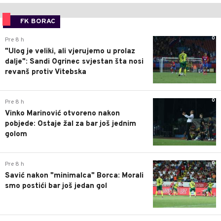
FK BORAC
0
Pre 8 h
"Ulog je veliki, ali vjerujemo u prolaz
dalje": Sandi Ogrinec svjestan šta nosi
revanš protiv Vitebska
0
Pre 8 h
Vinko Marinović otvoreno nakon
pobjede: Ostaje žal za bar još jednim
golom
0
Pre 8 h
Savić nakon "minimalca" Borca: Morali
smo postići bar još jedan gol