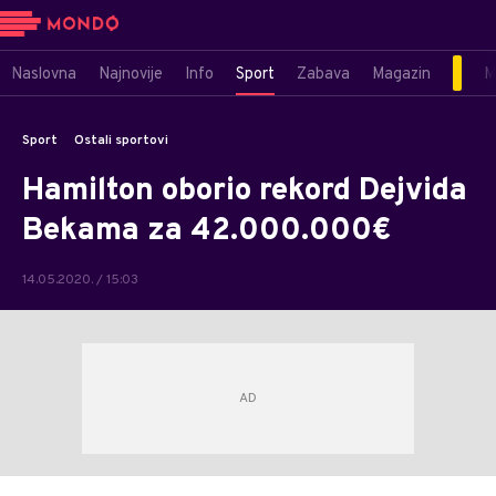
Naslovna
Najnovije
Info
Sport
Zabava
Magazin
M
Sport
Ostali sportovi
Hamilton oborio rekord Dejvida
Bekama za 42.000.000€
14.05.2020. / 15:03