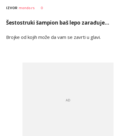
AUTOR
Tanjug
0
IZVOR
mondo.rs
Šestostruki šampion baš lepo zarađuje...
Brojke od kojih može da vam se zavrti u glavi.