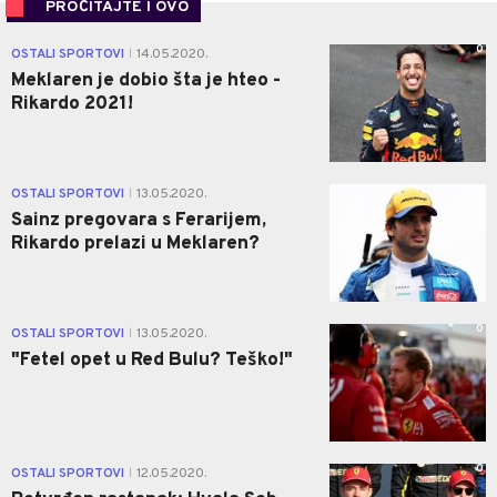
PROČITAJTE I OVO
0
OSTALI SPORTOVI
14.05.2020.
|
Meklaren je dobio šta je hteo -
Rikardo 2021!
0
OSTALI SPORTOVI
13.05.2020.
|
Sainz pregovara s Ferarijem,
Rikardo prelazi u Meklaren?
0
OSTALI SPORTOVI
13.05.2020.
|
"Fetel opet u Red Bulu? Teško!"
0
OSTALI SPORTOVI
12.05.2020.
|