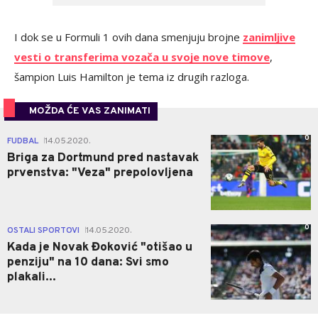
I dok se u Formuli 1 ovih dana smenjuju brojne
zanimljive
vesti o transferima vozača u svoje nove timove
,
šampion Luis Hamilton je tema iz drugih razloga.
MOŽDA ĆE VAS ZANIMATI
0
FUDBAL
14.05.2020.
|
Briga za Dortmund pred nastavak
prvenstva: "Veza" prepolovljena
0
OSTALI SPORTOVI
14.05.2020.
|
Kada je Novak Đoković "otišao u
penziju" na 10 dana: Svi smo
plakali...