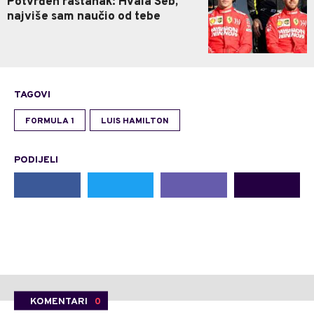
Potvrđen rastanak: Hvala Seb,
najviše sam naučio od tebe
TAGOVI
FORMULA 1
LUIS HAMILTON
PODIJELI
KOMENTARI
0