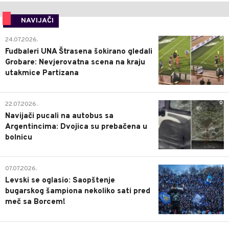
NAVIJAČI
0
24.07.2026.
Fudbaleri UNA Štrasena šokirano gledali
Grobare: Nevjerovatna scena na kraju
utakmice Partizana
0
22.07.2026.
Navijači pucali na autobus sa
Argentincima: Dvojica su prebačena u
bolnicu
1
07.07.2026.
Levski se oglasio: Saopštenje
bugarskog šampiona nekoliko sati pred
meč sa Borcem!