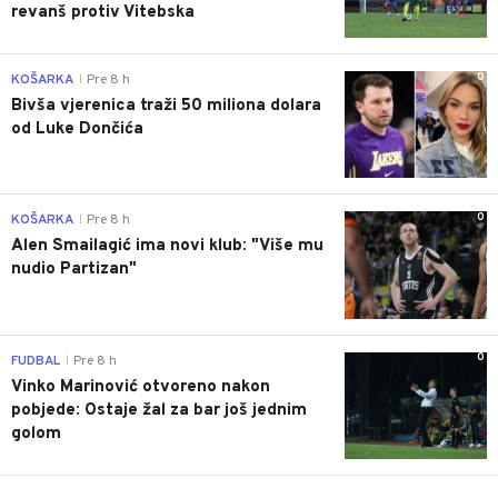
revanš protiv Vitebska
0
KOŠARKA
Pre 8 h
|
Bivša vjerenica traži 50 miliona dolara
od Luke Dončića
0
KOŠARKA
Pre 8 h
|
Alen Smailagić ima novi klub: "Više mu
nudio Partizan"
0
FUDBAL
Pre 8 h
|
Vinko Marinović otvoreno nakon
pobjede: Ostaje žal za bar još jednim
golom