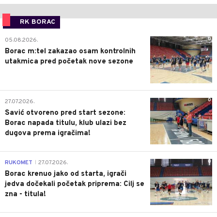
RK BORAC
0
05.08.2026.
Borac m:tel zakazao osam kontrolnih
utakmica pred početak nove sezone
0
27.07.2026.
Savić otvoreno pred start sezone:
Borac napada titulu, klub ulazi bez
dugova prema igračima!
0
RUKOMET
27.07.2026.
|
Borac krenuo jako od starta, igrači
jedva dočekali početak priprema: Cilj se
zna - titula!