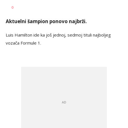
Jovan
AUTOR
0
Terzić
Aktuelni šampion ponovo najbrži.
Luis Hamilton ide ka još jednoj, sedmoj tituli najboljeg
vozača Formule 1.