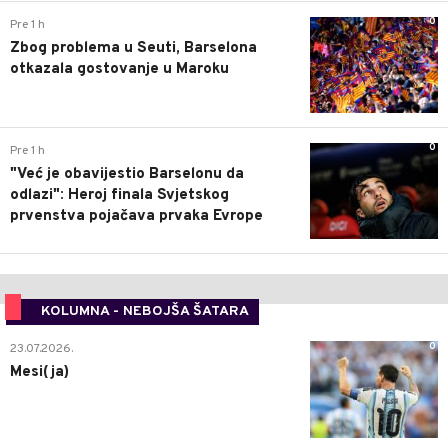
0
Pre 1 h
Zbog problema u Seuti, Barselona
otkazala gostovanje u Maroku
0
Pre 1 h
"Već je obavijestio Barselonu da
odlazi": Heroj finala Svjetskog
prvenstva pojačava prvaka Evrope
KOLUMNA - NEBOJŠA ŠATARA
0
23.07.2026.
Mesi(ja)