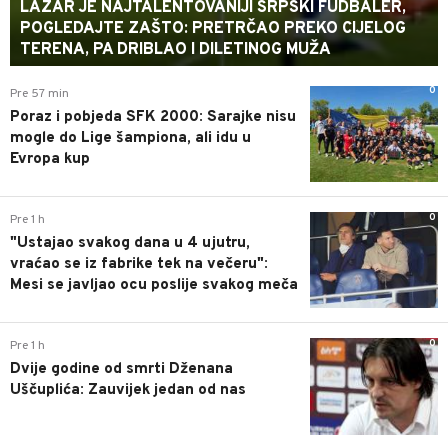
LAZAR JE NAJTALENTOVANIJI SRPSKI FUDBALER,
POGLEDAJTE ZAŠTO: PRETRČAO PREKO CIJELOG
TERENA, PA DRIBLAO I DILETINOG MUŽA
0
Pre 57 min
Poraz i pobjeda SFK 2000: Sarajke nisu
mogle do Lige šampiona, ali idu u
Evropa kup
0
Pre 1 h
"Ustajao svakog dana u 4 ujutru,
vraćao se iz fabrike tek na večeru":
Mesi se javljao ocu poslije svakog meča
0
Pre 1 h
Dvije godine od smrti Dženana
Uščuplića: Zauvijek jedan od nas