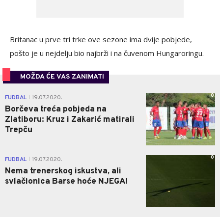
Britanac u prve tri trke ove sezone ima dvije pobjede,
pošto je u nejdelju bio najbrži i na čuvenom Hungaroringu.
MOŽDA ĆE VAS ZANIMATI
0
FUDBAL
19.07.2020.
|
Borčeva treća pobjeda na
Zlatiboru: Kruz i Zakarić matirali
Trepču
0
FUDBAL
19.07.2020.
|
Nema trenerskog iskustva, ali
svlačionica Barse hoće NJEGA!