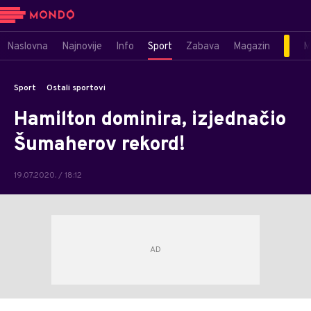
Naslovna
Najnovije
Info
Sport
Zabava
Magazin
M
Sport
Ostali sportovi
Hamilton dominira, izjednačio
Šumaherov rekord!
19.07.2020. / 18:12