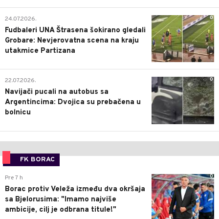
0
24.07.2026.
Fudbaleri UNA Štrasena šokirano gledali
Grobare: Nevjerovatna scena na kraju
utakmice Partizana
0
22.07.2026.
Navijači pucali na autobus sa
Argentincima: Dvojica su prebačena u
bolnicu
FK BORAC
0
Pre 7 h
Borac protiv Veleža između dva okršaja
sa Bjelorusima: "Imamo najviše
ambicije, cilj je odbrana titule!"