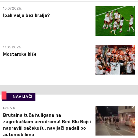
2
15.07.2026.
Ipak valja bez kralja?
0
17.05.2026.
Mostarske kiše
NAVIJAČI
0
Pre 6 h
Brutalna tuča huligana na
zagrebačkom aerodromu! Bed Blu Bojsi
napravili sačekušu, navijači padali po
automobilima