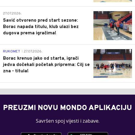
0
27.07.2026.
Savić otvoreno pred start sezone:
Borac napada titulu, klub ulazi bez
dugova prema igračima!
0
RUKOMET
27.07.2026.
|
Borac krenuo jako od starta, igrači
jedva dočekali početak priprema: Cilj se
zna - titula!
PREUZMI NOVU MONDO APLIKACIJU
Savršen spoj vijesti i zabave.