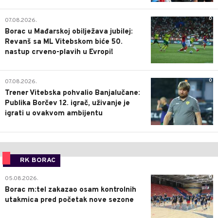
0
07.08.2026.
Borac u Mađarskoj obilježava jubilej:
Revanš sa ML Vitebskom biće 50.
nastup crveno-plavih u Evropi!
0
07.08.2026.
Trener Vitebska pohvalio Banjalučane:
Publika Borčev 12. igrač, uživanje je
igrati u ovakvom ambijentu
RK BORAC
0
05.08.2026.
Borac m:tel zakazao osam kontrolnih
utakmica pred početak nove sezone