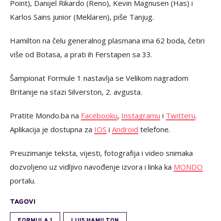
Point), Danijel Rikardo (Reno), Kevin Magnusen (Has) i
Karlos Sains junior (Meklaren), piše Tanjug.
Hamilton na čelu generalnog plasmana ima 62 boda, četiri
više od Botasa, a prati ih Ferstapen sa 33.
Šampionat Formule 1 nastavlja se Velikom nagradom
Britanije na stazi Silverston, 2. avgusta.
Pratite Mondo.ba na
Facebooku
,
Instagramu
i
Twitteru
.
Aplikacija je dostupna za
IOS
i
Android
telefone.
Preuzimanje teksta, vijesti, fotografija i video snimaka
dozvoljeno uz vidljivo navođenje izvora i linka ka
MONDO
portalu.
TAGOVI
FORMULA 1
LUIS HAMILTON