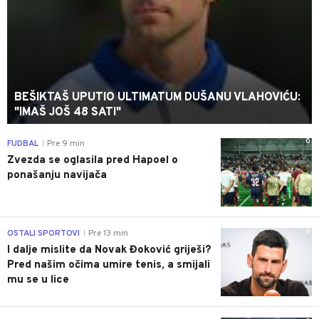
BEŠIKTAŠ UPUTIO ULTIMATUM DUŠANU VLAHOVIĆU:
"IMAŠ JOŠ 48 SATI"
0
FUDBAL
Pre 9 min
|
Zvezda se oglasila pred Hapoel o
ponašanju navijača
0
OSTALI SPORTOVI
Pre 13 min
|
I dalje mislite da Novak Đoković griješi?
Pred našim očima umire tenis, a smijali
mu se u lice