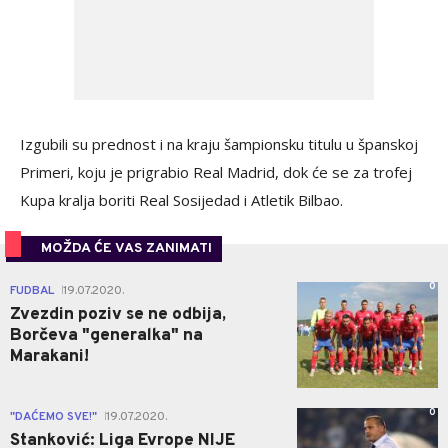
Izgubili su prednost i na kraju šampionsku titulu u španskoj
Primeri, koju je prigrabio Real Madrid, dok će se za trofej
Kupa kralja boriti Real Sosijedad i Atletik Bilbao.
MOŽDA ĆE VAS ZANIMATI
0
FUDBAL
19.07.2020.
|
Zvezdin poziv se ne odbija,
Borčeva "generalka" na
Marakani!
0
"DAĆEMO SVE!"
19.07.2020.
|
Stanković: Liga Evrope NIJE