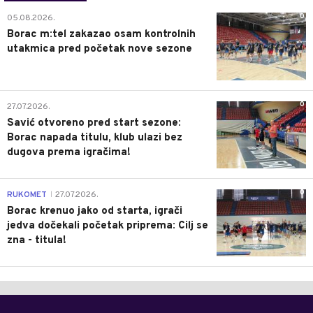
0
05.08.2026.
Borac m:tel zakazao osam kontrolnih
utakmica pred početak nove sezone
0
27.07.2026.
Savić otvoreno pred start sezone:
Borac napada titulu, klub ulazi bez
dugova prema igračima!
0
RUKOMET
27.07.2026.
|
Borac krenuo jako od starta, igrači
jedva dočekali početak priprema: Cilj se
zna - titula!