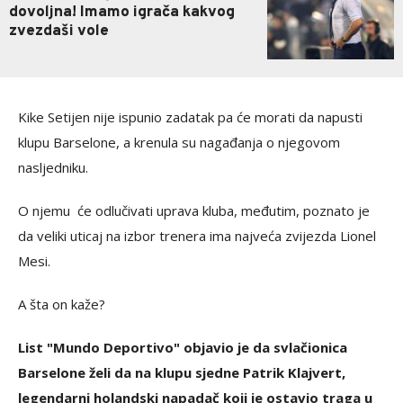
dovoljna! Imamo igrača kakvog
zvezdaši vole
Kike Setijen nije ispunio zadatak pa će morati da napusti
klupu Barselone, a krenula su nagađanja o njegovom
nasljedniku.
O njemu će odlučivati uprava kluba, međutim, poznato je
da veliki uticaj na izbor trenera ima najveća zvijezda Lionel
Mesi.
A šta on kaže?
List "Mundo Deportivo" objavio je da svlačionica
Barselone želi da na klupu sjedne Patrik Klajvert,
legendarni holandski napadač koji je ostavio traga u