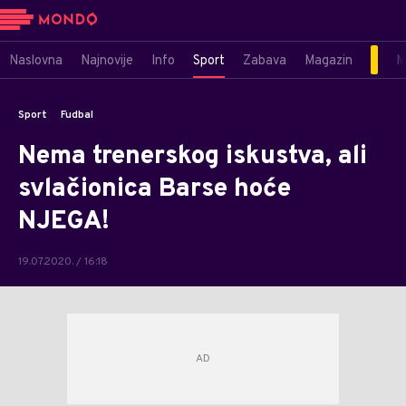
Naslovna
Najnovije
Info
Sport
Zabava
Magazin
M
Sport
Fudbal
Nema trenerskog iskustva, ali
svlačionica Barse hoće
NJEGA!
19.07.2020. / 16:18