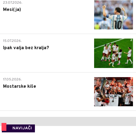
0
23.07.2026.
Mesi(ja)
2
15.07.2026.
Ipak valja bez kralja?
0
17.05.2026.
Mostarske kiše
NAVIJAČI