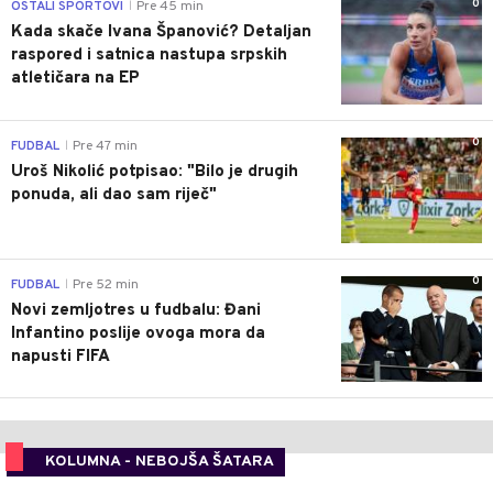
0
OSTALI SPORTOVI
Pre 45 min
|
Kada skače Ivana Španović? Detaljan
raspored i satnica nastupa srpskih
atletičara na EP
0
FUDBAL
Pre 47 min
|
Uroš Nikolić potpisao: "Bilo je drugih
ponuda, ali dao sam riječ"
0
FUDBAL
Pre 52 min
|
Novi zemljotres u fudbalu: Đani
Infantino poslije ovoga mora da
napusti FIFA
KOLUMNA - NEBOJŠA ŠATARA