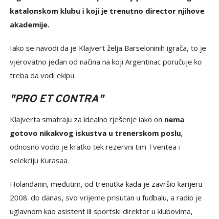
katalonskom klubu i koji je trenutno director njihove
akademije.
Iako se navodi da je Klajvert želja Barseloninih igrača, to je
vjerovatno jedan od načina na koji Argentinac poručuje ko
treba da vodi ekipu.
"PRO ET CONTRA"
Klajverta smatraju za idealno rješenje iako on
nema
gotovo nikakvog iskustva u trenerskom poslu
,
odnosno vodio je kratko tek rezervni tim Tventea i
selekciju Kurasaa.
Holanđanin, međutim, od trenutka kada je završio karijeru
2008. do danas, svo vrijeme prisutan u fudbalu, a radio je
uglavnom kao asistent ili sportski direktor u klubovima,