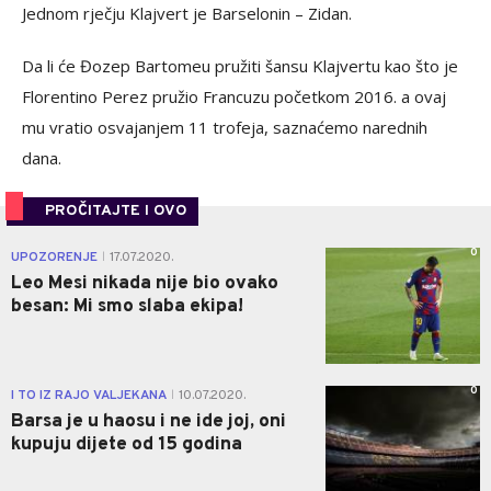
Jednom rječju Klajvert je Barselonin – Zidan.
Da li će Đozep Bartomeu pružiti šansu Klajvertu kao što je
Florentino Perez pružio Francuzu početkom 2016. a ovaj
mu vratio osvajanjem 11 trofeja, saznaćemo narednih
dana.
PROČITAJTE I OVO
0
UPOZORENJE
17.07.2020.
|
Leo Mesi nikada nije bio ovako
besan: Mi smo slaba ekipa!
0
I TO IZ RAJO VALJEKANA
10.07.2020.
|
Barsa je u haosu i ne ide joj, oni
kupuju dijete od 15 godina