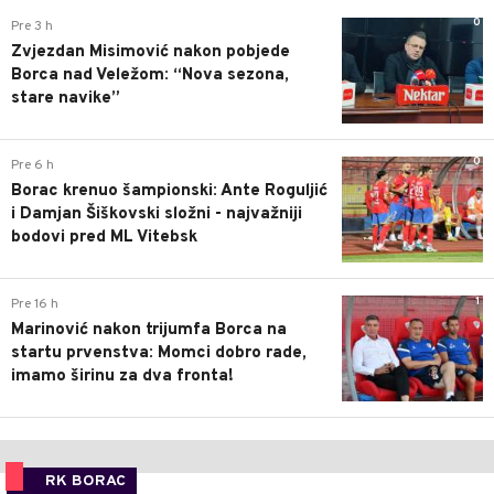
0
Pre 3 h
Zvjezdan Misimović nakon pobjede
Borca nad Veležom: “Nova sezona,
stare navike”
0
Pre 6 h
Borac krenuo šampionski: Ante Roguljić
i Damjan Šiškovski složni - najvažniji
bodovi pred ML Vitebsk
1
Pre 16 h
Marinović nakon trijumfa Borca na
startu prvenstva: Momci dobro rade,
imamo širinu za dva fronta!
RK BORAC