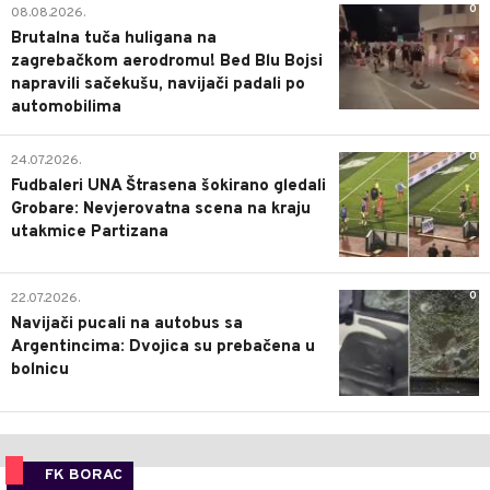
0
08.08.2026.
Brutalna tuča huligana na
zagrebačkom aerodromu! Bed Blu Bojsi
napravili sačekušu, navijači padali po
automobilima
0
24.07.2026.
Fudbaleri UNA Štrasena šokirano gledali
Grobare: Nevjerovatna scena na kraju
utakmice Partizana
0
22.07.2026.
Navijači pucali na autobus sa
Argentincima: Dvojica su prebačena u
bolnicu
FK BORAC