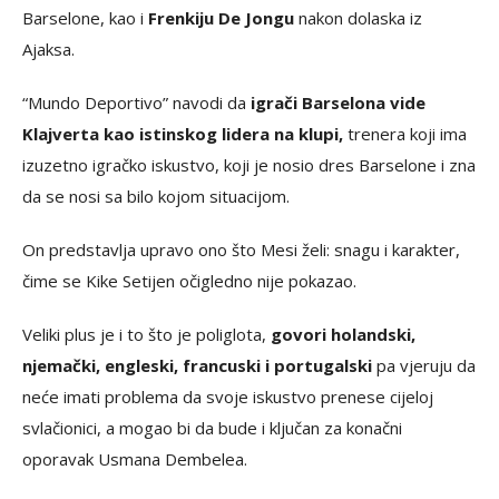
Barselone, kao i
Frenkiju De Jongu
nakon dolaska iz
Ajaksa.
“Mundo Deportivo” navodi da
igrači Barselona vide
Klajverta kao istinskog lidera na klupi,
trenera koji ima
izuzetno igračko iskustvo, koji je nosio dres Barselone i zna
da se nosi sa bilo kojom situacijom.
On predstavlja upravo ono što Mesi želi: snagu i karakter,
čime se Kike Setijen očigledno nije pokazao.
Veliki plus je i to što je poliglota,
govori holandski,
njemački, engleski, francuski i portugalski
pa vjeruju da
neće imati problema da svoje iskustvo prenese cijeloj
svlačionici, a mogao bi da bude i ključan za konačni
oporavak Usmana Dembelea.