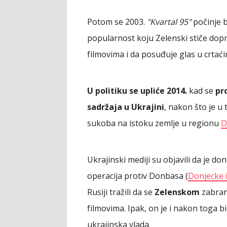
Potom se 2003.
"Kvartal 95"
počinje b
popularnost koju Zelenski stiče dopr
filmovima i da posuđuje glas u crtaći
U politiku se upliće 2014.
kad se
pr
sadržaja u Ukrajini
, nakon što je u
sukoba na istoku zemlje u regionu
D
Ukrajinski mediji su objavili da je do
operacija protiv Donbasa (
Donjecke 
Rusiji tražili da se
Zelenskom
zabrani
filmovima. Ipak, on je i nakon toga bi
ukrajinska vlada.