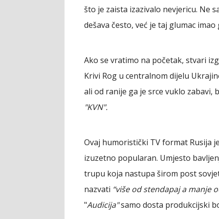
što je zaista izazivalo nevjericu. Ne
dešava često, već je taj glumac imao 
Ako se vratimo na početak, stvari iz
Krivi Rog u centralnom dijelu Ukrajin
ali od ranije ga je srce vuklo zabavi
"KVN".
Ovaj humoristički TV format Rusija je 
izuzetno popularan. Umjesto bavlje
trupu koja nastupa širom post sovjet
nazvati
“više od stendapaj a manje 
"
Audicija"
samo dosta produkcijski bo