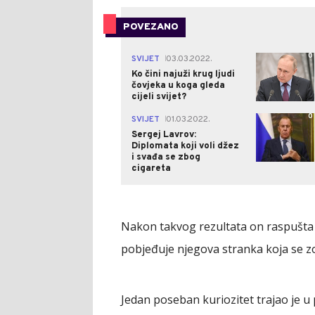
POVEZANO
0
SVIJET
03.03.2022.
|
Ko čini najuži krug ljudi
čovjeka u koga gleda
cijeli svijet?
0
SVIJET
01.03.2022.
|
Sergej Lavrov:
Diplomata koji voli džez
i svađa se zbog
cigareta
Nakon takvog rezultata on raspušta 
pobjeđuje njegova stranka koja se zov
Jedan poseban kuriozitet trajao je u