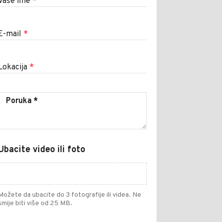
Vaše ime
*
E-mail
*
Lokacija
*
Ubacite video ili foto
Možete da ubacite do 3 fotografije ili videa. Ne
smije biti više od 25 MB.