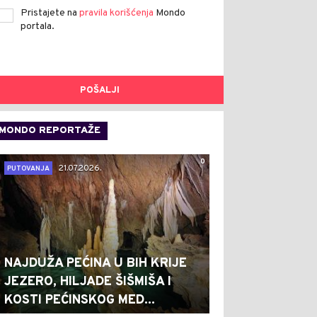
Pristajete na
pravila korišćenja
Mondo
portala.
POŠALJI
MONDO REPORTAŽE
0
21.07.2026.
PUTOVANJA
NAJDUŽA PEĆINA U BIH KRIJE
JEZERO, HILJADE ŠIŠMIŠA I
KOSTI PEĆINSKOG MED...