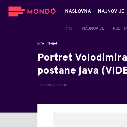
NASLOVNA
NAJNOVIJE
Info:
NAJNOVIJE
POLITI
Info
Svijet
Portret Volodimira
postane java (VID
03.03.2022. / 21:42