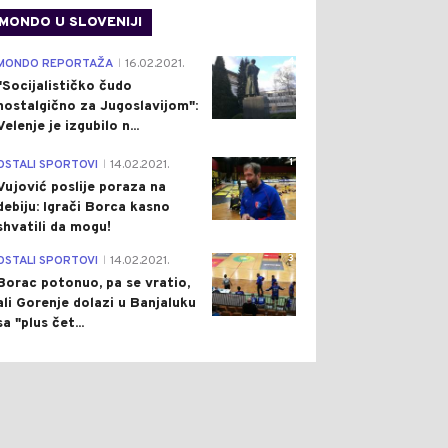
MONDO U SLOVENIJI
4
MONDO REPORTAŽA
16.02.2021.
|
"Socijalističko čudo
nostalgično za Jugoslavijom":
Velenje je izgubilo n...
1
OSTALI SPORTOVI
14.02.2021.
|
Vujović poslije poraza na
debiju: Igrači Borca kasno
shvatili da mogu!
3
OSTALI SPORTOVI
14.02.2021.
|
Borac potonuo, pa se vratio,
ali Gorenje dolazi u Banjaluku
sa "plus čet...