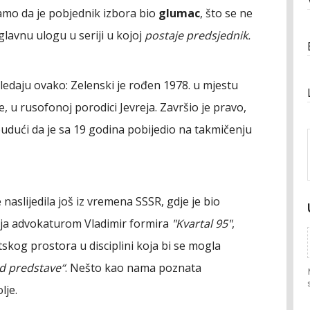
 samo da je pobjednik izbora bio
glumac
, što se ne
glavnu ulogu u seriji u kojoj
postaje predsjednik.
gledaju ovako: Zelenski je rođen 1978. u mjestu
e, u rusofonoj porodici Jevreja. Završio je pravo,
, budući da je sa 19 godina pobijedio na takmičenju
naslijedila još iz vremena SSSR, gdje je bio
nja advokaturom Vladimir formira
"Kvartal 95"
,
skog prostora u disciplini koja bi se mogla
od predstave“
. Nešto kao nama poznata
lje.