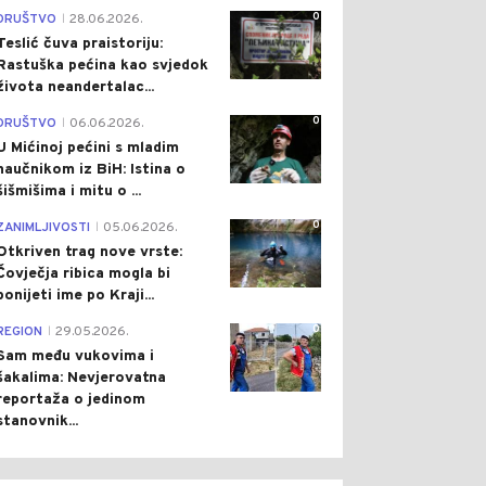
0
DRUŠTVO
28.06.2026.
|
Teslić čuva praistoriju:
Rastuška pećina kao svjedok
života neandertalac...
0
DRUŠTVO
06.06.2026.
|
U Mićinoj pećini s mladim
naučnikom iz BiH: Istina o
šišmišima i mitu o ...
0
ZANIMLJIVOSTI
05.06.2026.
|
Otkriven trag nove vrste:
Čovječja ribica mogla bi
ponijeti ime po Kraji...
0
REGION
29.05.2026.
|
Sam među vukovima i
šakalima: Nevjerovatna
reportaža o jedinom
stanovnik...