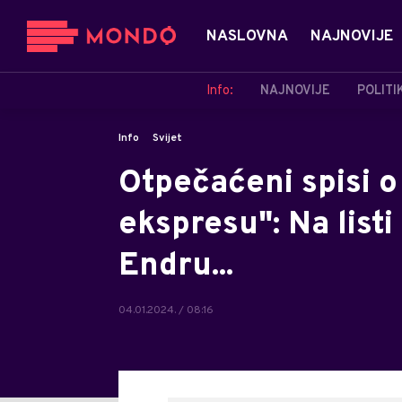
NASLOVNA
NAJNOVIJE
Info:
NAJNOVIJE
POLITI
Info
Svijet
Otpečaćeni spisi o 
ekspresu": Na listi
Endru...
04.01.2024. / 08:16