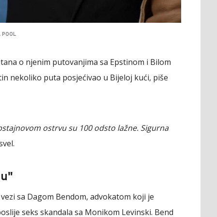
L POOL
upitana o njenim putovanjima sa Epstinom i Bilom
n nekoliko puta posjećivao u Bijeloj kući, piše
pstajnovom ostrvu su 100 odsto lažne. Sigurna
svel.
su"
oj vezi sa Dagom Bendom, advokatom koji je
oslije seks skandala sa Monikom Levinski. Bend