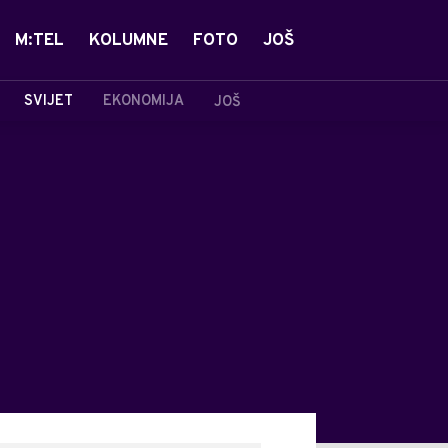
M:TEL
KOLUMNE
FOTO
JOŠ
SVIJET
EKONOMIJA
JOŠ