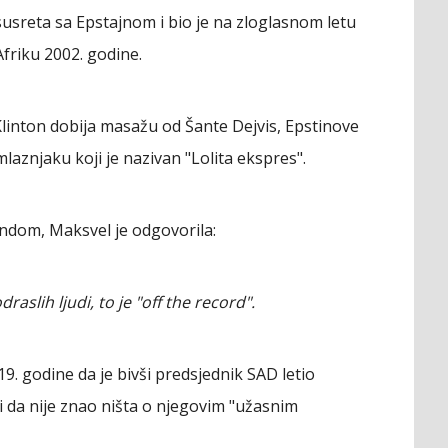
usreta sa Epstajnom i bio je na zloglasnom letu
friku 2002. godine.
Klinton dobija masažu od Šante Dejvis, Epstinove
mlaznjaku koji je nazivan "Lolita ekspres".
endom, Maksvel je odgovorila:
slih ljudi, to je "off the record".
19. godine da je bivši predsjednik SAD letio
 da nije znao ništa o njegovim "užasnim