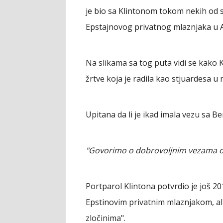
je bio sa Klintonom tokom nekih od s
Epstajnovog privatnog mlaznjaka u A
Na slikama sa tog puta vidi se kako 
žrtve koja je radila kao stjuardesa u 
Upitana da li je ikad imala vezu sa B
"Govorimo o dobrovoljnim vezama odra
Portparol Klintona potvrdio je još 20
Epstinovim privatnim mlaznjakom, ali
zločinima".