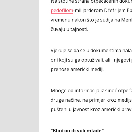
Na stotine strana otpečaćenih doku
pedofilom
-milijarderom Džefrijem E
vremenu nakon što je sudija na Menh
čuvaju u tajnosti.
Vjeruje se da se u dokumentima nala
oni koji su ga optuživali, ali i njegovi p
prenose američki mediji.
Mnoge od informacija iz sinoć otpeč
druge načine, na primjer kroz medijske
pušteni u javnost kroz američki pravn
"Klinton ih voli mlade"