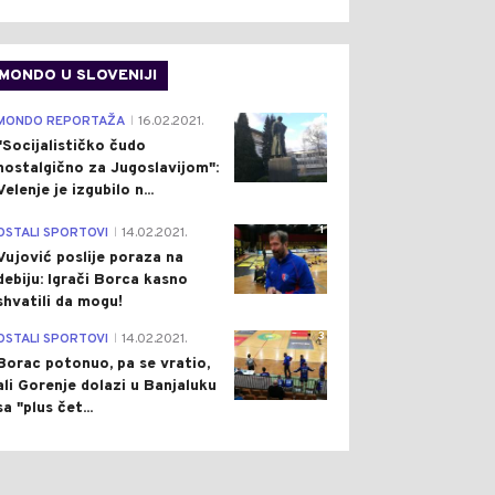
MONDO U SLOVENIJI
4
MONDO REPORTAŽA
16.02.2021.
|
"Socijalističko čudo
nostalgično za Jugoslavijom":
Velenje je izgubilo n...
1
OSTALI SPORTOVI
14.02.2021.
|
Vujović poslije poraza na
debiju: Igrači Borca kasno
shvatili da mogu!
3
OSTALI SPORTOVI
14.02.2021.
|
Borac potonuo, pa se vratio,
ali Gorenje dolazi u Banjaluku
sa "plus čet...