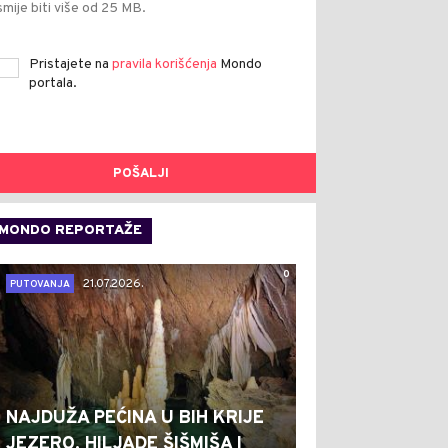
smije biti više od 25 MB.
Pristajete na
pravila korišćenja
Mondo
portala.
POŠALJI
MONDO REPORTAŽE
0
21.07.2026.
PUTOVANJA
NAJDUŽA PEĆINA U BIH KRIJE
JEZERO, HILJADE ŠIŠMIŠA I