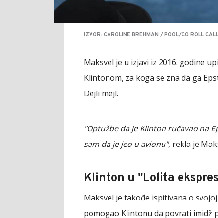
IZVOR: CAROLINE BREHMAN / POOL/CQ ROLL CAL
Maksvel je u izjavi iz 2016. godine 
Klintonom, za koga se zna da ga Epsti
Dejli mejl.
"Optužbe da je Klinton ručavao na E
sam da je jeo u avionu"
, rekla je Mak
Klinton u "Lolita ekspre
Maksvel je takođe ispitivana o svoj
pomogao Klintonu da povrati imidž p