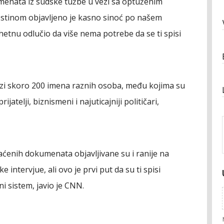
menata iz sudske tužbe u vezi sa optuženim
pstinom objavljeno je kasno sinoć po našem
etnu odlučio da više nema potrebe da se ti spisi
zi skoro 200 imena raznih osoba, među kojima su
rijatelji, biznismeni i najuticajniji političari,
aćenih dokumenata objavljivane su i ranije na
 intervjue, ali ovo je prvi put da su ti spisi
i sistem, javio je CNN.