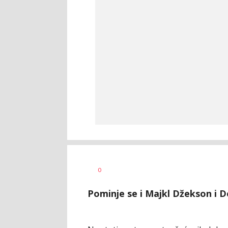
Vesna
AUTOR
0
Kerkez
Pominje se i Majkl Džekson i De