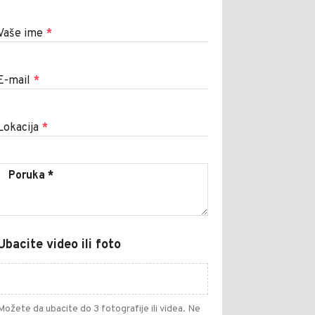
Vaše ime
*
E-mail
*
Lokacija
*
Ubacite video ili foto
Možete da ubacite do 3 fotografije ili videa. Ne