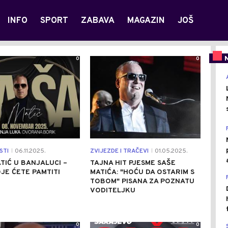
INFO
SPORT
ZABAVA
MAGAZIN
JOŠ
0
0
STI
06.11.2025.
ZVIJEZDE I TRAČEVI
01.05.2025.
|
|
TIĆ U BANJALUCI –
TAJNA HIT PJESME SAŠE
JE ĆETE PAMTITI
MATIĆA: "HOĆU DA OSTARIM S
TOBOM" PISANA ZA POZNATU
VODITELJKU
0
0