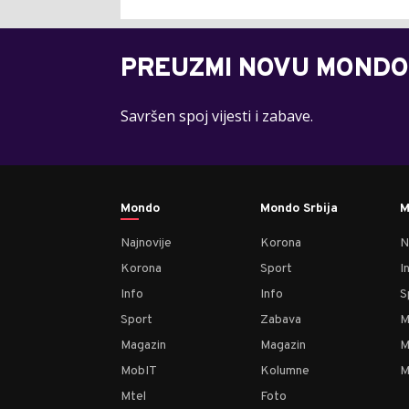
PREUZMI NOVU MONDO
Savršen spoj vijesti i zabave.
Mondo
Mondo Srbija
M
Najnovije
Korona
N
Korona
Sport
I
Info
Info
S
Sport
Zabava
M
Magazin
Magazin
M
MobIT
Kolumne
M
Mtel
Foto