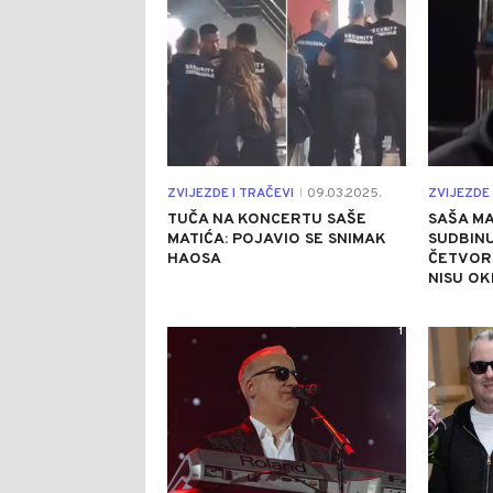
ZVIJEZDE I TRAČEVI
09.03.2025.
ZVIJEZDE 
|
TUČA NA KONCERTU SAŠE
SAŠA MA
MATIĆA: POJAVIO SE SNIMAK
SUDBINU
HAOSA
ČETVORI
NISU OK
1