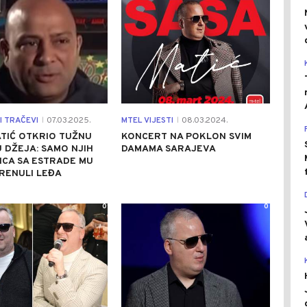
I TRAČEVI
07.03.2025.
MTEL VIJESTI
08.03.2024.
|
|
TIĆ OTKRIO TUŽNU
KONCERT NA POKLON SVIM
 DŽEJA: SAMO NJIH
DAMAMA SARAJEVA
CA SA ESTRADE MU
RENULI LEĐA
0
0