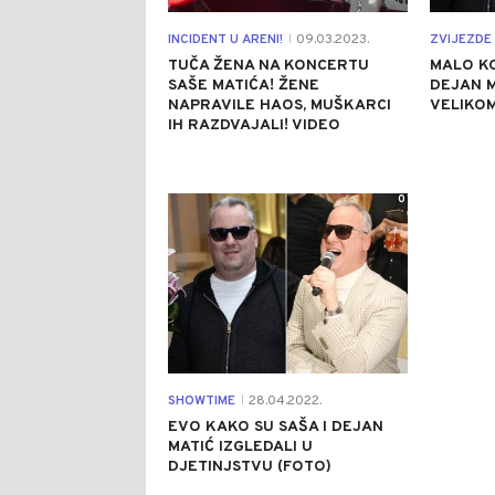
INCIDENT U ARENI!
09.03.2023.
ZVIJEZDE 
|
TUČA ŽENA NA KONCERTU
MALO KO
SAŠE MATIĆA! ŽENE
DEJAN M
NAPRAVILE HAOS, MUŠKARCI
VELIKOM
IH RAZDVAJALI! VIDEO
0
SHOWTIME
28.04.2022.
|
EVO KAKO SU SAŠA I DEJAN
MATIĆ IZGLEDALI U
DJETINJSTVU (FOTO)