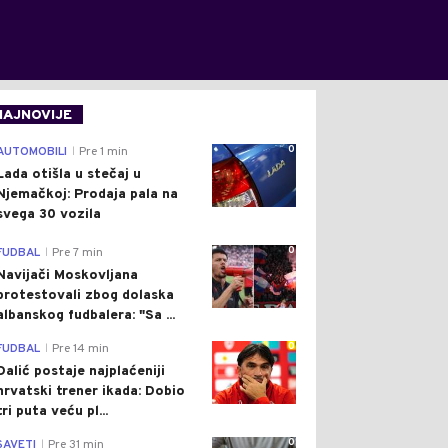
NAJNOVIJE
0
AUTOMOBILI
Pre 1 min
|
Lada otišla u stečaj u
Njemačkoj: Prodaja pala na
svega 30 vozila
0
FUDBAL
Pre 7 min
|
Navijači Moskovljana
protestovali zbog dolaska
albanskog fudbalera: "Sa ...
0
FUDBAL
Pre 14 min
|
Dalić postaje najplaćeniji
hrvatski trener ikada: Dobio
tri puta veću pl...
0
SAVETI
Pre 31 min
|