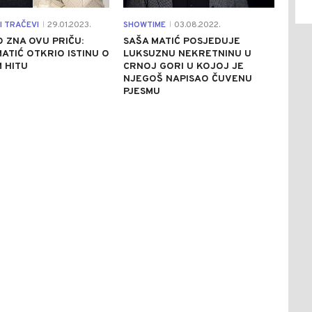
I TRAČEVI
29.01.2023.
SHOWTIME
03.08.2022.
|
|
 ZNA OVU PRIČU:
SAŠA MATIĆ POSJEDUJE
ATIĆ OTKRIO ISTINU O
LUKSUZNU NEKRETNINU U
 HITU
CRNOJ GORI U KOJOJ JE
NJEGOŠ NAPISAO ČUVENU
PJESMU