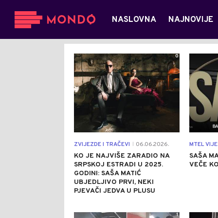
NASLOVNA
NAJNOVIJE
0
ZVIJEZDE I TRAČEVI
06.06.2026.
MTEL VIJE
|
KO JE NAJVIŠE ZARADIO NA
SAŠA MA
SRPSKOJ ESTRADI U 2025.
VEČE KO
GODINI: SAŠA MATIĆ
UBJEDLJIVO PRVI, NEKI
PJEVAČI JEDVA U PLUSU
1