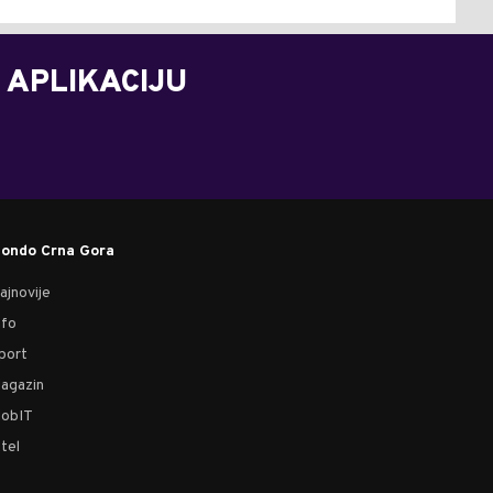
 APLIKACIJU
ondo Crna Gora
ajnovije
nfo
port
agazin
obIT
tel