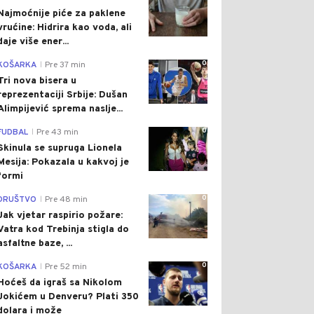
Najmoćnije piće za paklene
vrućine: Hidrira kao voda, ali
daje više ener...
0
KOŠARKA
Pre 37 min
|
Tri nova bisera u
reprezentaciji Srbije: Dušan
Alimpijević sprema naslje...
0
FUDBAL
Pre 43 min
|
Skinula se supruga Lionela
Mesija: Pokazala u kakvoj je
formi
0
DRUŠTVO
Pre 48 min
|
Jak vjetar raspirio požare:
Vatra kod Trebinja stigla do
asfaltne baze, ...
0
KOŠARKA
Pre 52 min
|
Hoćeš da igraš sa Nikolom
Jokićem u Denveru? Plati 350
dolara i može