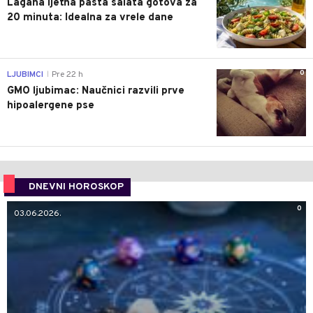
Lagana ljetna pasta salata gotova za
20 minuta: Idealna za vrele dane
0
LJUBIMCI
Pre 22 h
|
GMO ljubimac: Naučnici razvili prve
hipoalergene pse
DNEVNI HOROSKOP
0
03.06.2026.