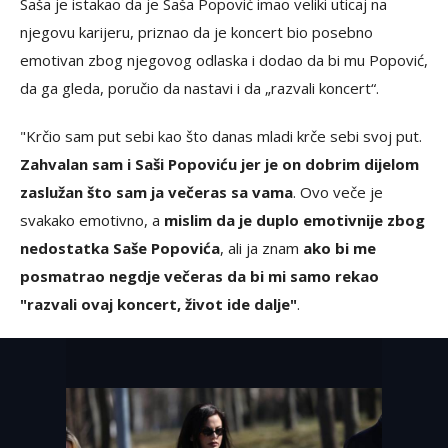
Saša je istakao da je Saša Popović imao veliki uticaj na
njegovu karijeru, priznao da je koncert bio posebno
emotivan zbog njegovog odlaska i dodao da bi mu Popović,
da ga gleda, poručio da nastavi i da „razvali koncert“.
"Krčio sam put sebi kao što danas mladi krče sebi svoj put.
Zahvalan sam i Saši Popoviću jer je on dobrim dijelom
zaslužan što sam ja večeras sa vama
. Ovo veče je
svakako emotivno, a
mislim da je duplo emotivnije zbog
nedostatka Saše Popovića
, ali ja znam
ako bi me
posmatrao negdje večeras da bi mi samo rekao
"razvali ovaj koncert, život ide dalje"
.