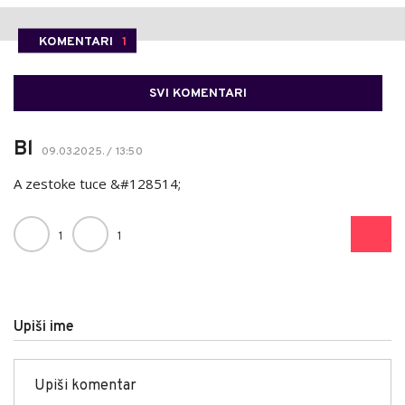
KOMENTARI
1
SVI KOMENTARI
Bl
09.03.2025. / 13:50
A zestoke tuce &#128514;
1
1
Upiši ime