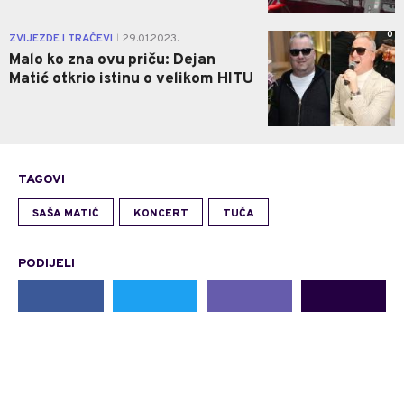
0
ZVIJEZDE I TRAČEVI
29.01.2023.
|
Malo ko zna ovu priču: Dejan
Matić otkrio istinu o velikom HITU
TAGOVI
SAŠA MATIĆ
KONCERT
TUČA
PODIJELI