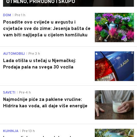
OTMENO, PRIRODNO I SKUPO
0
DOM
Pre 1 h
|
Posadite ovo cvijeće u avgustu i
cvjetaće sve do zime: Jesenja bašta će
vam biti najljepša u cijelom komšiluku
0
AUTOMOBILI
Pre 3 h
|
Lada otišla u stečaj u Njemačkoj:
Prodaja pala na svega 30 vozila
0
SAVETI
Pre 4 h
|
Najmoćnije piće za paklene vrućine:
Hidrira kao voda, ali daje više energije
0
KUHINJA
Pre 13 h
|