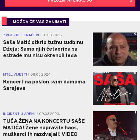
PREUZMI APLIKACIJU
MOŽDA ĆE VAS ZANIMATI
0
ZVIJEZDE I TRAČEVI
07.03.2025.
|
Saša Matić otkrio tužnu sudbinu
Džeja: Samo njih četvorica sa
estrade mu nisu okrenuli leđa
0
MTEL VIJESTI
08.03.2024.
|
Koncert na poklon svim damama
Sarajeva
1
INCIDENT U ARENI!
09.03.2023.
|
TUČA ŽENA NA KONCERTU SAŠE
MATIĆA! Žene napravile haos,
muškarci ih razdvajali! VIDEO