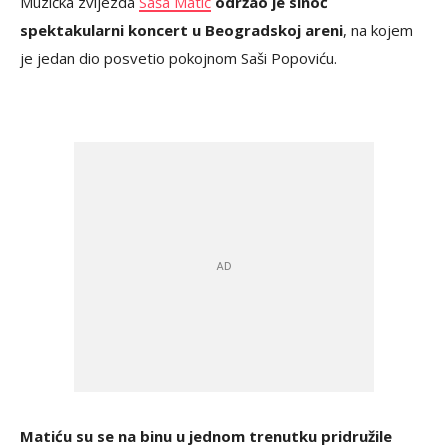
Muzička zvijezda
Saša Matić
održao je sinoć
spektakularni koncert u Beogradskoj areni
, na kojem
je jedan dio posvetio pokojnom Saši Popoviću.
Matiću su se na binu u jednom trenutku pridružile