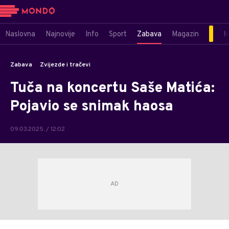
Naslovna
Najnovije
Info
Sport
Zabava
Magazin
M
Zabava
Zvijezde i tračevi
Tuča na koncertu Saše Matića:
Pojavio se snimak haosa
09.03.2025. / 12:02