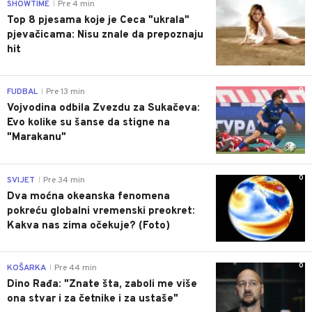
0
SHOWTIME
Pre 4 min
|
Top 8 pjesama koje je Ceca "ukrala"
pjevačicama: Nisu znale da prepoznaju
hit
0
FUDBAL
Pre 13 min
|
Vojvodina odbila Zvezdu za Sukačeva:
Evo kolike su šanse da stigne na
"Marakanu"
0
SVIJET
Pre 34 min
|
Dva moćna okeanska fenomena
pokreću globalni vremenski preokret:
Kakva nas zima očekuje? (Foto)
0
KOŠARKA
Pre 44 min
|
Dino Rađa: "Znate šta, zaboli me više
ona stvar i za četnike i za ustaše"