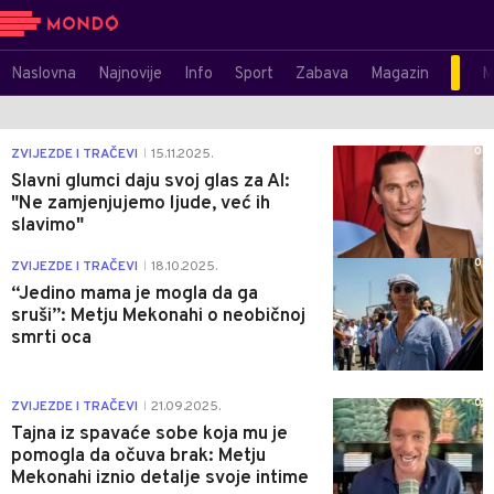
Naslovna
Najnovije
Info
Sport
Zabava
Magazin
M
0
ZVIJEZDE I TRAČEVI
15.11.2025.
|
Slavni glumci daju svoj glas za AI:
"Ne zamjenjujemo ljude, već ih
slavimo"
0
ZVIJEZDE I TRAČEVI
18.10.2025.
|
“Jedino mama je mogla da ga
sruši”: Metju Mekonahi o neobičnoj
smrti oca
0
ZVIJEZDE I TRAČEVI
21.09.2025.
|
Tajna iz spavaće sobe koja mu je
pomogla da očuva brak: Metju
Mekonahi iznio detalje svoje intime