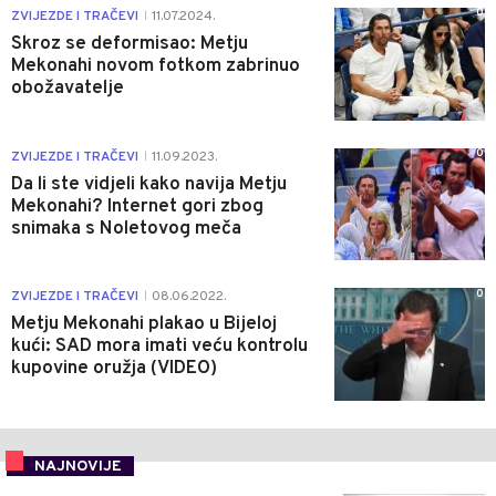
0
ZVIJEZDE I TRAČEVI
11.07.2024.
|
Skroz se deformisao: Metju
Mekonahi novom fotkom zabrinuo
obožavatelje
0
ZVIJEZDE I TRAČEVI
11.09.2023.
|
Da li ste vidjeli kako navija Metju
Mekonahi? Internet gori zbog
snimaka s Noletovog meča
0
ZVIJEZDE I TRAČEVI
08.06.2022.
|
Metju Mekonahi plakao u Bijeloj
kući: SAD mora imati veću kontrolu
kupovine oružja (VIDEO)
NAJNOVIJE