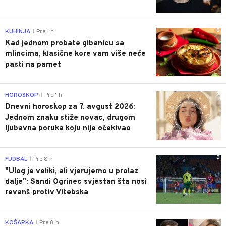
0
KUHINJA
Pre 1 h
|
Kad jednom probate gibanicu sa
mlincima, klasične kore vam više neće
pasti na pamet
0
HOROSKOP
Pre 1 h
|
Dnevni horoskop za 7. avgust 2026:
Jednom znaku stiže novac, drugom
ljubavna poruka koju nije očekivao
0
FUDBAL
Pre 8 h
|
"Ulog je veliki, ali vjerujemo u prolaz
dalje": Sandi Ogrinec svjestan šta nosi
revanš protiv Vitebska
0
KOŠARKA
Pre 8 h
|