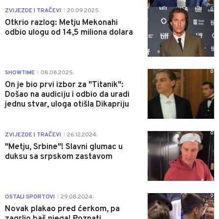
0
ZVIJEZDE I TRAČEVI
20.09.2025.
|
Otkrio razlog: Metju Mekonahi
odbio ulogu od 14,5 miliona dolara
0
SHOWTIME
08.08.2025.
|
On je bio prvi izbor za "Titanik":
Došao na audiciju i odbio da uradi
jednu stvar, uloga otišla Dikapriju
0
ZVIJEZDE I TRAČEVI
26.12.2024.
|
"Metju, Srbine"! Slavni glumac u
duksu sa srpskom zastavom
0
OSTALI SPORTOVI
29.08.2024.
|
Novak plakao pred ćerkom, pa
zagrlio baš njega! Poznati