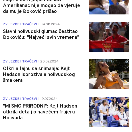
Amerikanac nije mogao da vjeruje
da mu je Đoković prišao
0
ZVIJEZDE I TRAČEVI
04.08.2024.
|
Slavni holivudski glumac čestitao
Đokoviću: "Najveći svih vremena"
0
ZVIJEZDE I TRAČEVI
20.07.2024.
|
Otkrila tajnu sa snimanja: Kejt
Hadson isprozivala holivudskog
šmekera
0
ZVIJEZDE I TRAČEVI
19.07.2024.
|
"MI SMO PRIRODNI": Kejt Hadson
otkrila detalj o navećem frajeru
Holivuda