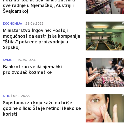
Poznati kozmetički lanac zatvara
sve radnje u Njemačkoj, Austriji i
Švajcarskoj
0
EKONOMIJA
28.06.2023.
|
Ministarstvo trgovine: Postoji
mogućnost da austrijska kompanija
"Štiks" pokrene proizvodnju u
Srpskoj
0
SVIJET
15.05.2023.
|
Bankrotirao veliki njemački
proizvođač kozmetike
0
STIL
06.11.2022.
|
Supstanca za koju kažu da briše
godine s lica: Šta je retinol i kako se
koristi