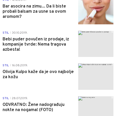
Bar asocira na zimu... Da li biste
probali balsam za usne sa ovom
aromom?
0
STIL
30.10.2019.
|
Bebi puder povučen iz prodaje, iz
kompanije tvrde: Nema tragova
azbesta!
0
STIL
16.08.2019.
|
Olivija Kulpo kaže da je ovo najbolje
za kožu
0
STIL
28.07.2019.
|
ODVRATNO: Žene nadograđuju
nokte na nogama! (FOTO)