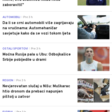
zaboraviti!"
0
AUTOMOBILI
Pre 3 h
|
Da li se crni automobili više zagrijavaju
na vrućinama: Automehaničar
savjetuje kako da se vozi tokom ljeta
0
OSTALI SPORTOVI
Pre 3 h
|
Moćna Rusija pala u Ubu: Odbojkašice
Srbije pobijedile u drami
0
REGION
Pre 3 h
|
Nevjerovatan slučaj u Nišu: Muškarac
htio dronom da prebaci napunjen
pištolj u zatvor
0
FUDBAL
Pre 3 h
|