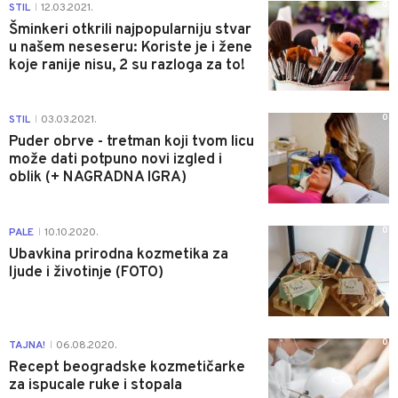
0
STIL
12.03.2021.
|
Šminkeri otkrili najpopularniju stvar
u našem neseseru: Koriste je i žene
koje ranije nisu, 2 su razloga za to!
0
STIL
03.03.2021.
|
Puder obrve - tretman koji tvom licu
može dati potpuno novi izgled i
oblik (+ NAGRADNA IGRA)
0
PALE
10.10.2020.
|
Ubavkina prirodna kozmetika za
ljude i životinje (FOTO)
0
TAJNA!
06.08.2020.
|
Recept beogradske kozmetičarke
za ispucale ruke i stopala