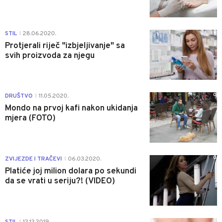
0
STIL
28.06.2020.
|
Protjerali riječ "izbjeljivanje" sa
svih proizvoda za njegu
0
DRUŠTVO
11.05.2020.
|
Mondo na prvoj kafi nakon ukidanja
mjera (FOTO)
0
ZVIJEZDE I TRAČEVI
06.03.2020.
|
Platiće joj milion dolara po sekundi
da se vrati u seriju?! (VIDEO)
0
STIL
12.12.2019.
|