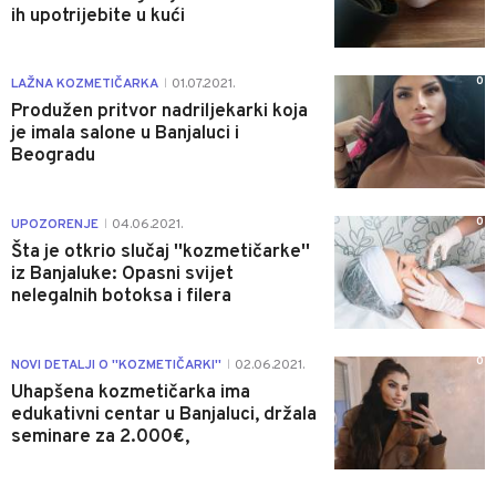
ih upotrijebite u kući
0
LAŽNA KOZMETIČARKA
01.07.2021.
|
Produžen pritvor nadriljekarki koja
je imala salone u Banjaluci i
Beogradu
0
UPOZORENJE
04.06.2021.
|
Šta je otkrio slučaj ''kozmetičarke''
iz Banjaluke: Opasni svijet
nelegalnih botoksa i filera
0
NOVI DETALJI O ''KOZMETIČARKI''
02.06.2021.
|
Uhapšena kozmetičarka ima
edukativni centar u Banjaluci, držala
seminare za 2.000€,