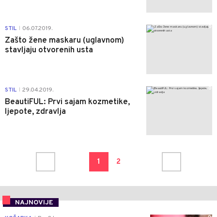
0
STIL
06.07.2019.
|
Zašto žene maskaru (uglavnom)
stavljaju otvorenih usta
0
STIL
29.04.2019.
|
BeautiFUL: Prvi sajam kozmetike,
ljepote, zdravlja
1
2
NAJNOVIJE