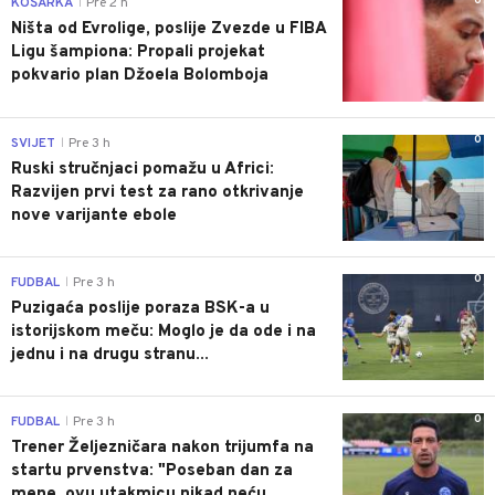
0
KOŠARKA
Pre 2 h
|
Ništa od Evrolige, poslije Zvezde u FIBA
Ligu šampiona: Propali projekat
pokvario plan Džoela Bolomboja
0
SVIJET
Pre 3 h
|
Ruski stručnjaci pomažu u Africi:
Razvijen prvi test za rano otkrivanje
nove varijante ebole
0
FUDBAL
Pre 3 h
|
Puzigaća poslije poraza BSK-a u
istorijskom meču: Moglo je da ode i na
jednu i na drugu stranu...
0
FUDBAL
Pre 3 h
|
Trener Željezničara nakon trijumfa na
startu prvenstva: "Poseban dan za
mene, ovu utakmicu nikad neću