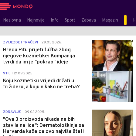
Naslovna
Najnovije
Info
Sport
Zabava
Magazin
M
0
ZVIJEZDE I TRAČEVI
29.05.2026.
|
Bredu Pitu prijeti tužba zbog
njegove kozmetike: Kompanija
tvrdi da im je "pokrao" ideje
0
STIL
21.09.2025.
|
Koju kozmetiku vrijedi držati u
frižideru, a koju nikako ne treba?
0
ZDRAVLJE
09.02.2025.
|
"Ova 3 proizvoda nikada ne bih
stavila na lice": Dermatološkinja sa
Harvarda kaže da ovo najviše šteti