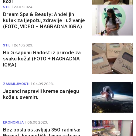
koži
0
STIL
23.07.2024.
|
Dream Spa & Beauty: Anđelijin
kutak za ljepotu, zdravlje i uživanje
(FOTO, VIDEO + NAGRADNA IGRA)
0
STIL
26.10.2023.
|
BoDi sapuni: Radost iz prirode za
svaku kožu! (FOTO + NAGRADNA
IGRA)
0
ZANIMLJIVOSTI
04.09.2023.
|
Japanci napravili kreme za njegu
kože u svemiru
0
EKONOMIJA
05.08.2023.
|
Bez posla ostavljaju 350 radnika: