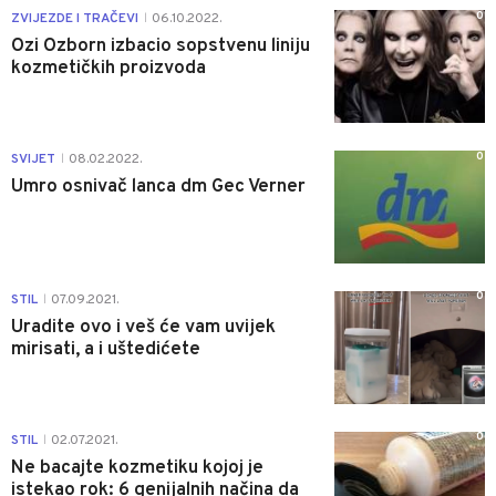
0
ZVIJEZDE I TRAČEVI
06.10.2022.
|
Ozi Ozborn izbacio sopstvenu liniju
kozmetičkih proizvoda
0
SVIJET
08.02.2022.
|
Umro osnivač lanca dm Gec Verner
0
STIL
07.09.2021.
|
Uradite ovo i veš će vam uvijek
mirisati, a i uštedićete
0
STIL
02.07.2021.
|
Ne bacajte kozmetiku kojoj je
istekao rok: 6 genijalnih načina da