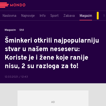
Naslovna
Najnovije
Info
Sport
Zabava
Magazin
M
Magazin
Stil
Šminkeri otkrili najpopularniju
stvar u našem neseseru:
Koriste je i žene koje ranije
nisu, 2 su razloga za to!
12.03.2021. / 12:43