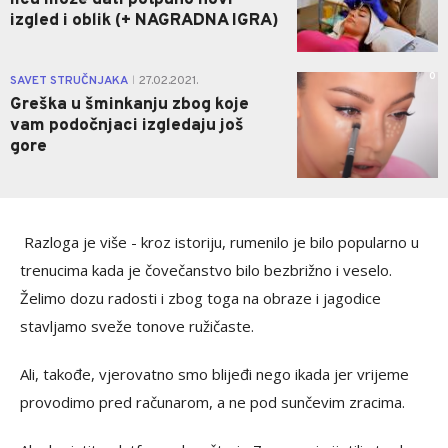
licu može dati potpuno novi
izgled i oblik (+ NAGRADNA IGRA)
0
SAVET STRUČNJAKA
27.02.2021.
|
Greška u šminkanju zbog koje
vam podočnjaci izgledaju još
gore
Razloga je više - kroz istoriju, rumenilo je bilo popularno u
trenucima kada je čovečanstvo bilo bezbrižno i veselo.
Želimo dozu radosti i zbog toga na obraze i jagodice
stavljamo sveže tonove ružičaste.
Ali, takođe, vjerovatno smo blijeđi nego ikada jer vrijeme
provodimo pred računarom, a ne pod sunčevim zracima.