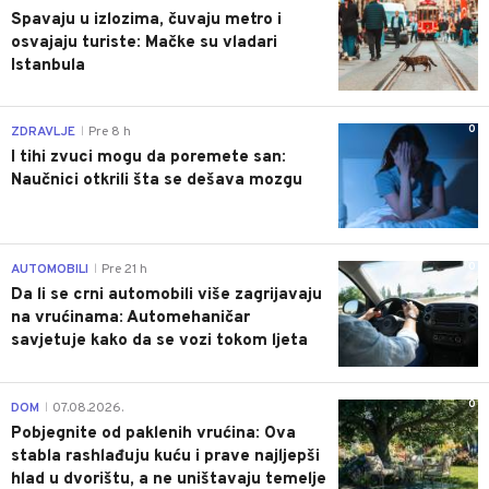
Spavaju u izlozima, čuvaju metro i
osvajaju turiste: Mačke su vladari
Istanbula
0
ZDRAVLJE
Pre 8 h
|
I tihi zvuci mogu da poremete san:
Naučnici otkrili šta se dešava mozgu
0
AUTOMOBILI
Pre 21 h
|
Da li se crni automobili više zagrijavaju
na vrućinama: Automehaničar
savjetuje kako da se vozi tokom ljeta
0
DOM
07.08.2026.
|
Pobjegnite od paklenih vrućina: Ova
stabla rashlađuju kuću i prave najljepši
hlad u dvorištu, a ne uništavaju temelje