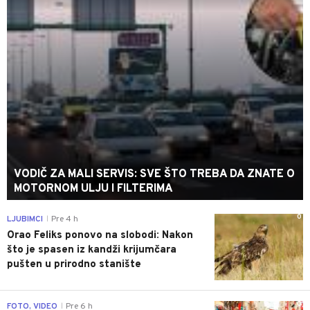
VODIČ ZA MALI SERVIS: SVE ŠTO TREBA DA ZNATE O
MOTORNOM ULJU I FILTERIMA
0
LJUBIMCI
Pre 4 h
|
Orao Feliks ponovo na slobodi: Nakon
što je spasen iz kandži krijumčara
pušten u prirodno stanište
0
FOTO, VIDEO
Pre 6 h
|