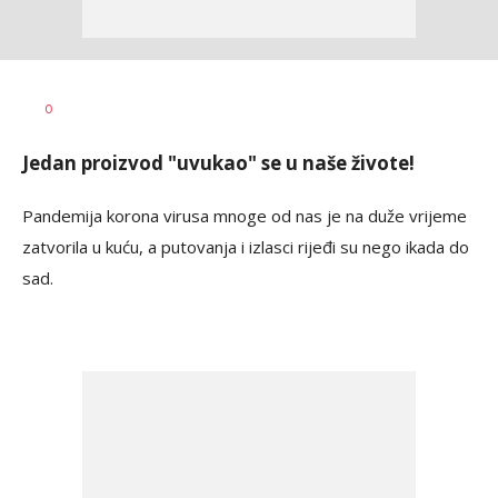
Bojana
AUTOR
0
Ninković
Jedan proizvod "uvukao" se u naše živote!
Pandemija korona virusa mnoge od nas je na duže vrijeme
zatvorila u kuću, a putovanja i izlasci rijeđi su nego ikada do
sad.