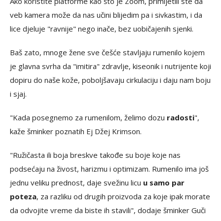
Ako koristite platforme kao što je Zoom, primijetili ste da
veb kamera može da nas učini blijedim pa i sivkastim, i da
lice djeluje "ravnije" nego inače, bez uobičajenih sjenki.
Baš zato, mnoge žene sve češće stavljaju rumenilo kojem
je glavna svrha da "imitira" zdravlje, kiseonik i nutrijente koji
dopiru do naše kože, poboljšavaju cirkulaciju i daju nam boju
i sjaj.
"Kada posegnemo za rumenilom, želimo dozu
radosti
",
kaže šminker poznatih Ej Džej Krimson.
"Ružičasta ili boja breskve takođe su boje koje nas
podsećaju na živost, harizmu i optimizam. Rumenilo ima još
jednu veliku prednost, daje svežinu licu
u samo par
poteza
, za razliku od drugih proizvoda za koje ipak morate
da odvojite vreme da biste ih stavili", dodaje šminker Guči