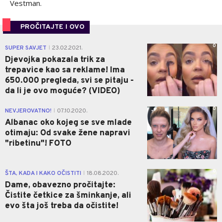
Vestman.
PROČITAJTE I OVO
0
SUPER SAVJET
23.02.2021.
|
Djevojka pokazala trik za
trepavice kao sa reklame! Ima
650.000 pregleda, svi se pitaju -
da li je ovo moguće? (VIDEO)
0
NEVJEROVATNO!
07.10.2020.
|
Albanac oko kojeg se sve mlade
otimaju: Od svake žene napravi
"ribetinu"! FOTO
0
ŠTA, KADA I KAKO OČISTITI
18.08.2020.
|
Dame, obavezno pročitajte:
Čistite četkice za šminkanje, ali
evo šta još treba da očistite!