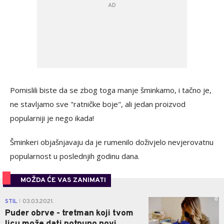
Pomislili biste da se zbog toga manje šminkamo, i tačno je,
ne stavljamo sve "ratničke boje", ali jedan proizvod
popularniji je nego ikada!
Šminkeri objašnjavaju da je rumenilo doživjelo nevjerovatnu
popularnost u poslednjih godinu dana.
MOŽDA ĆE VAS ZANIMATI
0
STIL
03.03.2021.
|
Puder obrve - tretman koji tvom