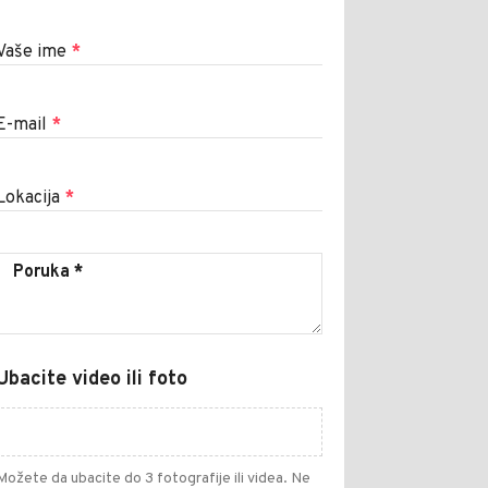
Vaše ime
*
E-mail
*
Lokacija
*
Ubacite video ili foto
Možete da ubacite do 3 fotografije ili videa. Ne