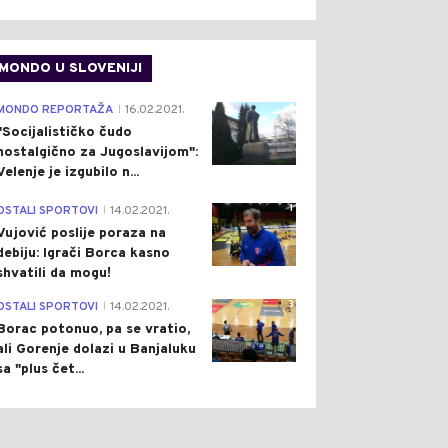
MONDO U SLOVENIJI
4
MONDO REPORTAŽA
16.02.2021.
|
"Socijalističko čudo
nostalgično za Jugoslavijom":
Velenje je izgubilo n...
1
OSTALI SPORTOVI
14.02.2021.
|
Vujović poslije poraza na
debiju: Igrači Borca kasno
shvatili da mogu!
3
OSTALI SPORTOVI
14.02.2021.
|
Borac potonuo, pa se vratio,
ali Gorenje dolazi u Banjaluku
sa "plus čet...