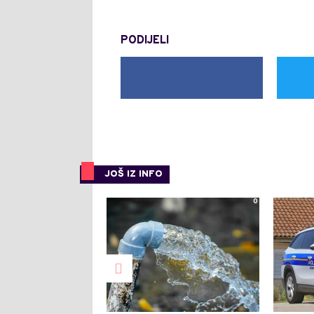
PODIJELI
JOŠ IZ INFO
0