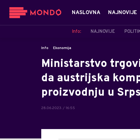
NASLOVNA
NAJNOVIJE
Info:
NAJNOVIJE
POLITI
Info
Ekonomija
Ministarstvo trgov
da austrijska komp
proizvodnju u Srp
28.06.2023. / 16:55