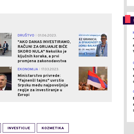
0
0
DRUŠTVO
01.06.2023.
|
"AKO DANAS INVESTIRAMO,
RAČUNI ZA GRIJANJE BIĆE
SKORO NULA" Nekoliko je
ključnih koraka, a prvi
promjena zakonodavstva
0
0
EKONOMIJA
17.03.2023.
|
Ministarstvo privrede:
"Fajnenšl tajms" uvrstio
Srpsku među najpovoljnije
regije za investiranje u
Evropi
INVESTICIJE
KOZMETIKA