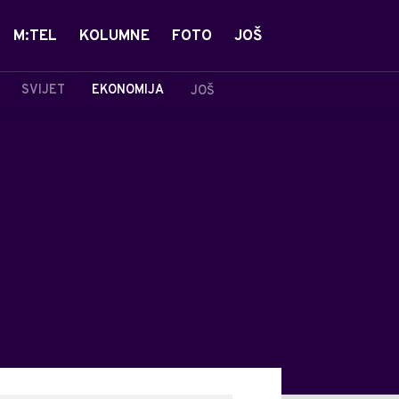
M:TEL
KOLUMNE
FOTO
JOŠ
SVIJET
EKONOMIJA
JOŠ