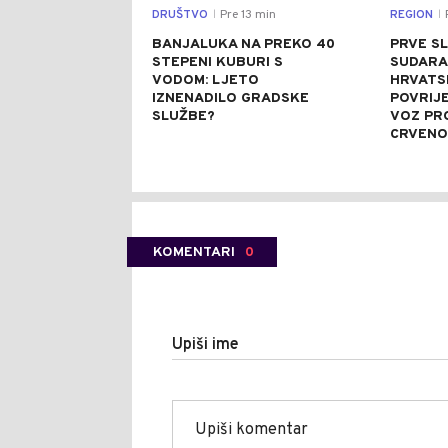
DRUŠTVO
Pre 13 min
REGION
|
|
BANJALUKA NA PREKO 40
PRVE SL
STEPENI KUBURI S
SUDARA
VODOM: LJETO
HRVATSK
IZNENADILO GRADSKE
POVRIJ
SLUŽBE?
VOZ PR
CRVENO
KOMENTARI
0
Upiši ime