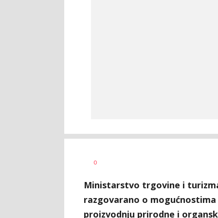
Nikolina
AUTOR
0
Damjanić
Ministarstvo trgovine i turizma
razgovarano o mogućnostima d
proizvodnju prirodne i organs