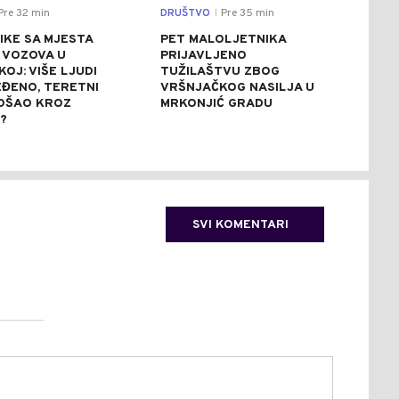
Pre 32 min
DRUŠTVO
Pre 35 min
DRU
|
IKE SA MJESTA
PET MALOLJETNIKA
STR
 VOZOVA U
PRIJAVLJENO
UPO
OJ: VIŠE LJUDI
TUŽILAŠTVU ZBOG
VOD
EĐENO, TERETNI
VRŠNJAČKOG NASILJA U
RIJ
OŠAO KROZ
MRKONJIĆ GRADU
RIJ
?
KUP
NAV
SVI KOMENTARI