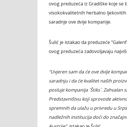
ovog preduzeća iz Gradiške koje se b
visokokvalitetnih herbalno ljekoviti
saradnje ove dvije kompanije.
Šulić je istakao da preduzeće "Galen
ovog preduzeća zadovoljavaju najviše
"Uvjeren sam da će ove dvije kompa
saradnju i da će kvalitet naših proiz
posluje kompanija `Štiks`. Zahvalan 
Predstavništvu koji sprovode aktivno
spremnih da ulažu u privredu u Srps
nadležnih institucija doći do značaj
Austrije",
istakao je Šulić.