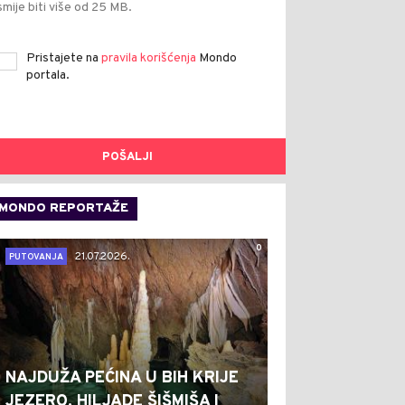
smije biti više od 25 MB.
Pristajete na
pravila korišćenja
Mondo
portala.
POŠALJI
MONDO REPORTAŽE
0
21.07.2026.
PUTOVANJA
NAJDUŽA PEĆINA U BIH KRIJE
JEZERO, HILJADE ŠIŠMIŠA I