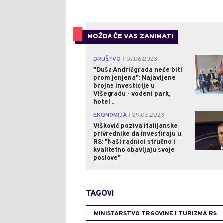
MOŽDA ĆE VAS ZANIMATI
DRUŠTVO
07.06.2023.
|
"Duša Andrićgrada neće biti
promijenjena": Najavljene
brojne investicije u
Višegradu - vodeni park,
hotel...
EKONOMIJA
29.05.2023.
|
Višković poziva italijanske
privrednike da investiraju u
RS: "Naši radnici stručno i
kvalitetno obavljaju svoje
poslove"
TAGOVI
MINISTARSTVO TRGOVINE I TURIZMA RS