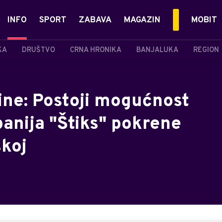
INFO
SPORT
ZABAVA
MAGAZIN
MOBIT
KA
DRUŠTVO
CRNA HRONIKA
BANJALUKA
REGION
ine: Postoji mogućnost
anija "Štiks" pokrene
skoj