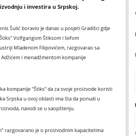
zvodnju i investira u Srpskoj.
nis Šulić boravio je danas u posjeti Gradišci gdje
"Štiks" Volfgangom Štiksom i šefom
ustriji Mladenom Filipovićem, razgovarao sa
 Adžićem i menadžmentom kompanije
ka kompanije "Štiks" da za svoje proizvode koristi
ika Srpska u ovoj oblasti ima šta da ponudi u
proizvoda, navodi se u saopštenju.
" razgovarano je o proizvodnim kapacitetima