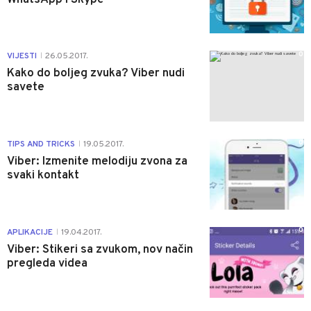
0
VIJESTI
26.05.2017.
|
Kako do boljeg zvuka? Viber nudi
savete
0
TIPS AND TRICKS
19.05.2017.
|
Viber: Izmenite melodiju zvona za
svaki kontakt
0
APLIKACIJE
19.04.2017.
|
Viber: Stikeri sa zvukom, nov način
pregleda videa