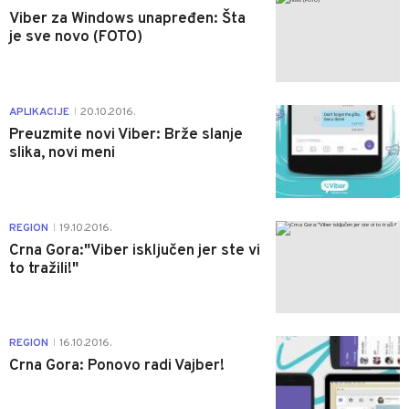
Viber za Windows unapređen: Šta
je sve novo (FOTO)
0
APLIKACIJE
20.10.2016.
|
Preuzmite novi Viber: Brže slanje
slika, novi meni
0
REGION
19.10.2016.
|
Crna Gora:"Viber isključen jer ste vi
to tražili!"
0
REGION
16.10.2016.
|
Crna Gora: Ponovo radi Vajber!