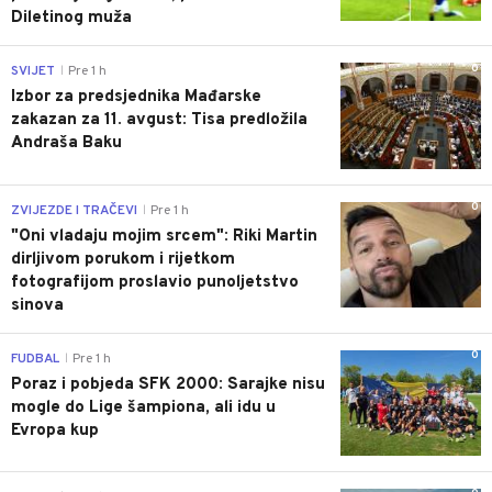
Diletinog muža
0
SVIJET
Pre 1 h
|
Izbor za predsjednika Mađarske
zakazan za 11. avgust: Tisa predložila
Andraša Baku
0
ZVIJEZDE I TRAČEVI
Pre 1 h
|
"Oni vladaju mojim srcem": Riki Martin
dirljivom porukom i rijetkom
fotografijom proslavio punoljetstvo
sinova
0
FUDBAL
Pre 1 h
|
Poraz i pobjeda SFK 2000: Sarajke nisu
mogle do Lige šampiona, ali idu u
Evropa kup