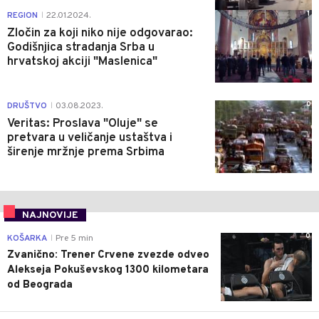
1
REGION
22.01.2024.
|
Zločin za koji niko nije odgovarao:
Godišnjica stradanja Srba u
hrvatskoj akciji "Maslenica"
0
DRUŠTVO
03.08.2023.
|
Veritas: Proslava "Oluje" se
pretvara u veličanje ustaštva i
širenje mržnje prema Srbima
NAJNOVIJE
0
KOŠARKA
Pre 5 min
|
Zvanično: Trener Crvene zvezde odveo
Alekseja Pokuševskog 1300 kilometara
od Beograda