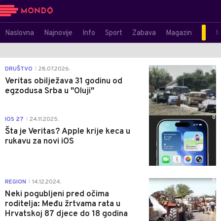
Naslovna
Najnovije
Info
Sport
Zabava
Magazin
M
0
DRUŠTVO
28.07.2026.
|
Veritas obilježava 31 godinu od
egzodusa Srba u "Oluji"
0
IOS 27
24.11.2025.
|
Šta je Veritas? Apple krije keca u
rukavu za novi iOS
0
REGION
14.12.2024.
|
Neki pogubljeni pred očima
roditelja: Među žrtvama rata u
Hrvatskoj 87 djece do 18 godina