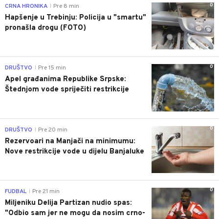
0
CRNA HRONIKA
Pre 8 min
|
Hapšenje u Trebinju: Policija u "smartu"
pronašla drogu (FOTO)
0
DRUŠTVO
Pre 15 min
|
Apel građanima Republike Srpske:
Štednjom vode spriječiti restrikcije
0
DRUŠTVO
Pre 20 min
|
Rezervoari na Manjači na minimumu:
Nove restrikcije vode u dijelu Banjaluke
0
FUDBAL
Pre 21 min
|
Miljeniku Delija Partizan nudio spas:
"Odbio sam jer ne mogu da nosim crno-