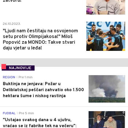
zatvoru!
0
26.10.2023.
"Ljudi nam čestitaju na osvojenom
setu protiv Olimpijakosa!" Miloš
Popović za MONDO: Takve stvari
daju vjetar u leđa!
NAJNOVIJE
0
REGION
Pre 1 min
|
Buktinja ne jenjava: Požar u
Deliblatskoj peščari zahvatio oko 1.500
hektara šume i niskog rastinja
0
FUDBAL
Pre 5 min
|
"Ustajao svakog dana u 4 ujutru,
vraćao se iz fabrike tek na večeru":