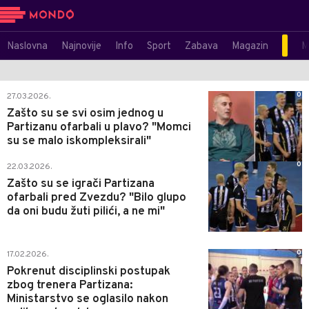
Naslovna
Najnovije
Info
Sport
Zabava
Magazin
M
0
27.03.2026.
Zašto su se svi osim jednog u
Partizanu ofarbali u plavo? "Momci
su se malo iskompleksirali"
0
22.03.2026.
Zašto su se igrači Partizana
ofarbali pred Zvezdu? "Bilo glupo
da oni budu žuti pilići, a ne mi"
0
17.02.2026.
Pokrenut disciplinski postupak
zbog trenera Partizana:
Ministarstvo se oglasilo nakon