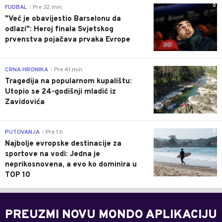
0
FUDBAL
Pre 32 min
|
"Već je obavijestio Barselonu da
odlazi": Heroj finala Svjetskog
prvenstva pojačava prvaka Evrope
0
CRNA HRONIKA
Pre 41 min
|
Tragedija na popularnom kupalištu:
Utopio se 24-godišnji mladić iz
Zavidovića
0
PUTOVANJA
Pre 1 h
|
Najbolje evropske destinacije za
sportove na vodi: Jedna je
neprikosnovena, a evo ko dominira u
TOP 10
PREUZMI NOVU MONDO APLIKACIJU