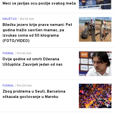
Mesi se javljao ocu poslije svakog meča
0
DRUŠTVO
Pre 12 min
|
Bilećko jezero krije prave nemani: Pet
godina tražio savršen mamac, pa
izvukao soma od 50 kilograma
(FOTO/VIDEO)
0
FUDBAL
Pre 16 min
|
Dvije godine od smrti Dženana
Uščuplića: Zauvijek jedan od nas
0
FUDBAL
Pre 23 min
|
Zbog problema u Seuti, Barselona
otkazala gostovanje u Maroku