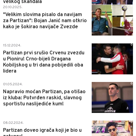
velikog skandala
0
20.10.2025.
"Velikim slovima pisalo da navijam
za Partizan": Bojan Janić nam otkrio
kako je šokirao navijače Zvezde
0
15.12.2024.
Partizan prvi srušio Crvenu zvezdu
u Pioniru! Crno-bijeli Dragana
Kobiljskog u tri dana pobijedili oba
lidera
0
01.05.2024.
Napravio moćan Partizan, pa otišao
iz kluba: Potvrđen raskid, slavnog
sportistu naslijediće kum!
0
08.02.2024.
Partizan doveo igrača koji je bio u