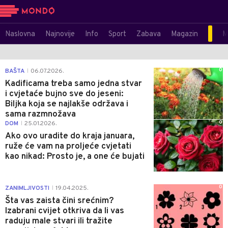
Naslovna
Najnovije
Info
Sport
Zabava
Magazin
M
0
BAŠTA
06.07.2026.
|
Kadificama treba samo jedna stvar
i cvjetaće bujno sve do jeseni:
Biljka koja se najlakše održava i
sama razmnožava
0
DOM
25.01.2026.
|
Ako ovo uradite do kraja januara,
ruže će vam na proljeće cvjetati
kao nikad: Prosto je, a one će bujati
0
ZANIMLJIVOSTI
19.04.2025.
|
Šta vas zaista čini srećnim?
Izabrani cvijet otkriva da li vas
raduju male stvari ili tražite