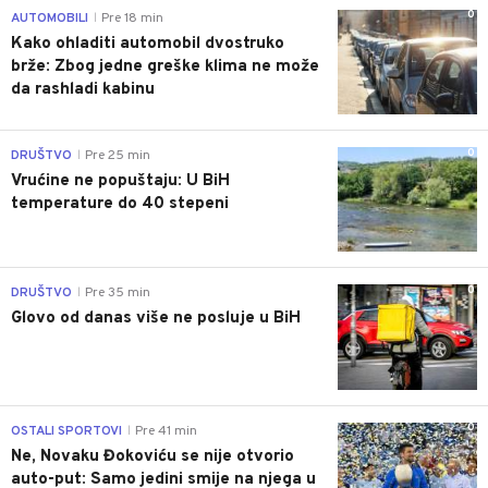
0
AUTOMOBILI
Pre 18 min
|
Kako ohladiti automobil dvostruko
brže: Zbog jedne greške klima ne može
da rashladi kabinu
0
DRUŠTVO
Pre 25 min
|
Vrućine ne popuštaju: U BiH
temperature do 40 stepeni
0
DRUŠTVO
Pre 35 min
|
Glovo od danas više ne posluje u BiH
0
OSTALI SPORTOVI
Pre 41 min
|
Ne, Novaku Đokoviću se nije otvorio
auto-put: Samo jedini smije na njega u