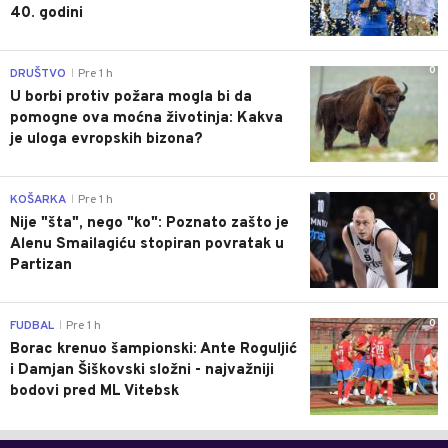
40. godini
0
DRUŠTVO
Pre 1 h
|
U borbi protiv požara mogla bi da
pomogne ova moćna životinja: Kakva
je uloga evropskih bizona?
0
KOŠARKA
Pre 1 h
|
Nije "šta", nego "ko": Poznato zašto je
Alenu Smailagiću stopiran povratak u
Partizan
0
FUDBAL
Pre 1 h
|
Borac krenuo šampionski: Ante Roguljić
i Damjan Šiškovski složni - najvažniji
bodovi pred ML Vitebsk