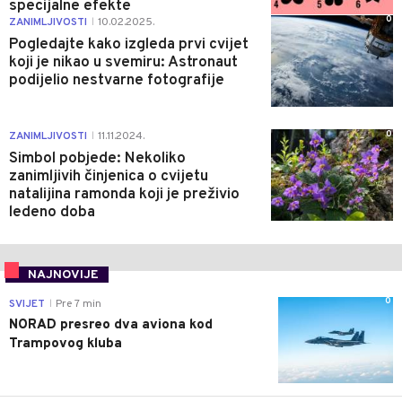
specijalne efekte
0
ZANIMLJIVOSTI
10.02.2025.
|
Pogledajte kako izgleda prvi cvijet
koji je nikao u svemiru: Astronaut
podijelio nestvarne fotografije
0
ZANIMLJIVOSTI
11.11.2024.
|
Simbol pobjede: Nekoliko
zanimljivih činjenica o cvijetu
natalijina ramonda koji je preživio
ledeno doba
NAJNOVIJE
0
SVIJET
Pre 7 min
|
NORAD presreo dva aviona kod
Trampovog kluba