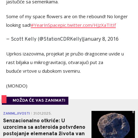
jastučiće sa semenkama.
Some of my space flowers are on the rebound! No longer
looking sad!
#YearInSpace
pic.twitter.com/HJzXaTItIf
January 8, 2016
— Scott Kelly (@StationCDRKelly)
Uprkos izazovima, projekat je pružio dragocene uvide u
rast biljaka u mikrogravitaciji, otvarajući put za
buduće vrtove u dubokom svemiru.
(MONDO)
MOŽDA ĆE VAS ZANIMATI
0
ZANIMLJIVOSTI
31.01.2025.
|
Senzacionalno otkriće: U
uzorcima sa asteroida potvrđeno
postojanje elemenata života van