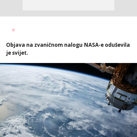
Jelena
AUTOR
0
Sitarica
Objava na zvaničnom nalogu NASA-e oduševila
je svijet.