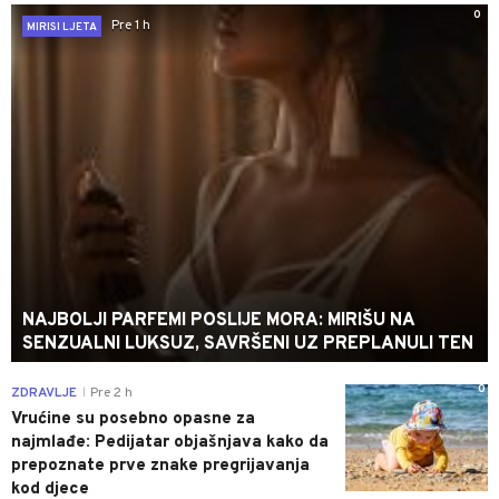
0
Pre 1 h
MIRISI LJETA
NAJBOLJI PARFEMI POSLIJE MORA: MIRIŠU NA
SENZUALNI LUKSUZ, SAVRŠENI UZ PREPLANULI TEN
0
ZDRAVLJE
Pre 2 h
|
Vrućine su posebno opasne za
najmlađe: Pedijatar objašnjava kako da
prepoznate prve znake pregrijavanja
kod djece