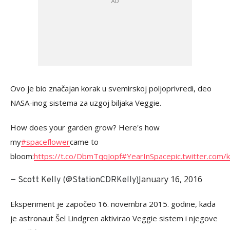
Ovo je bio značajan korak u svemirskoj poljoprivredi, deo
NASA-inog sistema za uzgoj biljaka Veggie.
How does your garden grow? Here's how
my
#spaceflower
came to
bloom:
https://t.co/DbmTqqJopf
#YearInSpace
pic.twitter.com/
January 16, 2016
— Scott Kelly (@StationCDRKelly)
Eksperiment je započeo 16. novembra 2015. godine, kada
je astronaut Šel Lindgren aktivirao Veggie sistem i njegove