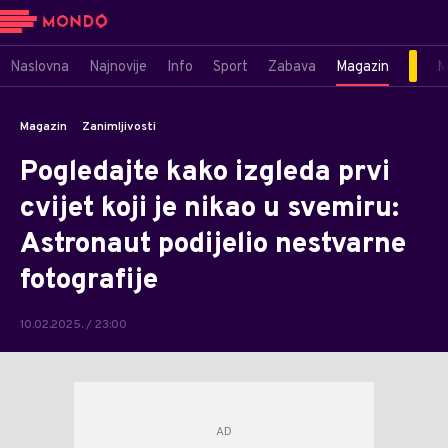
Naslovna
Najnovije
Info
Sport
Zabava
Magazin
M
Magazin
Zanimljivosti
Pogledajte kako izgleda prvi
cvijet koji je nikao u svemiru:
Astronaut podijelio nestvarne
fotografije
10.02.2025. / 23:00