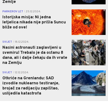
Zemlje
0
PARKEROV LET
25.12.2024.
|
Istorijska misija: Ni jedna
letjelica nikada nije prišla Suncu
bliže od ove!
0
SVIJET
18.12.2024.
|
Nasini astronauti zaglavljeni u
svemiru! Trebalo je da ostanu 8
dana, ali i dalje čekaju da ih vrate
na Zemlju
0
SVIJET
12.12.2024.
|
Otkriće na Grenlandu: SAD
izvodile nuklearno testiranje,
brojač za radijaciju zapištao,
uslijedila katastrofa