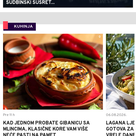
SUDBINSKI SUSRET...
KUHINJA
0
Pre 11 h
06.08.2026.
KAD JEDNOM PROBATE GIBANICU SA
LAGANA LJE
MLINCIMA, KLASIČNE KORE VAM VIŠE
GOTOVA ZA 2
NEĆE PASTI NA PAMET
VRELE DANE