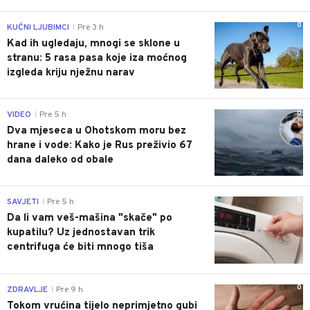
0
KUĆNI LJUBIMCI
Pre 3 h
|
Kad ih ugledaju, mnogi se sklone u
stranu: 5 rasa pasa koje iza moćnog
izgleda kriju nježnu narav
0
VIDEO
Pre 5 h
|
Dva mjeseca u Ohotskom moru bez
hrane i vode: Kako je Rus preživio 67
dana daleko od obale
0
SAVJETI
Pre 5 h
|
Da li vam veš-mašina "skače" po
kupatilu? Uz jednostavan trik
centrifuga će biti mnogo tiša
0
ZDRAVLJE
Pre 9 h
|
Tokom vrućina tijelo neprimjetno gubi