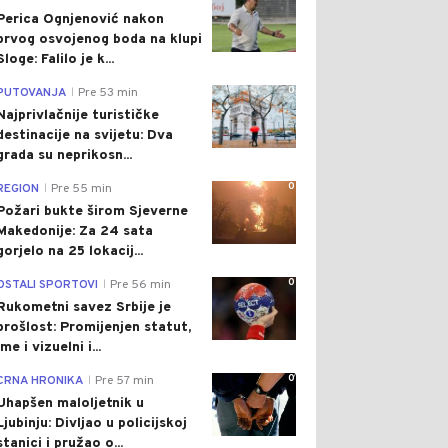
Perica Ognjenović nakon
prvog osvojenog boda na klupi
Sloge: Falilo je k...
0
PUTOVANJA
Pre 53 min
|
Najprivlačnije turističke
destinacije na svijetu: Dva
grada su neprikosn...
0
REGION
Pre 55 min
|
Požari bukte širom Sjeverne
Makedonije: Za 24 sata
gorjelo na 25 lokacij...
0
OSTALI SPORTOVI
Pre 56 min
|
Rukometni savez Srbije je
prošlost: Promijenjen statut,
ime i vizuelni i...
0
CRNA HRONIKA
Pre 57 min
|
Uhapšen maloljetnik u
Ljubinju: Divljao u policijskoj
stanici i pružao o...