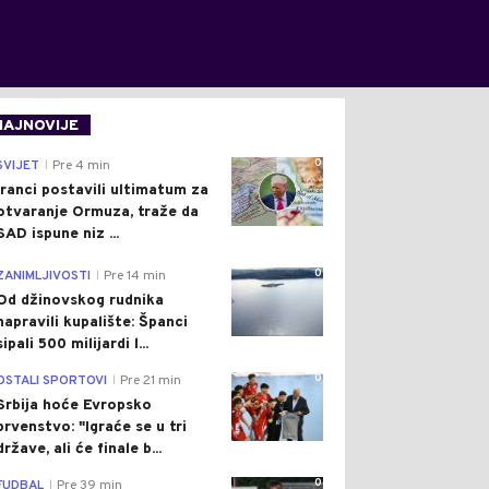
NAJNOVIJE
0
SVIJET
Pre 4 min
|
Iranci postavili ultimatum za
otvaranje Ormuza, traže da
SAD ispune niz ...
0
ZANIMLJIVOSTI
Pre 14 min
|
Od džinovskog rudnika
napravili kupalište: Španci
sipali 500 milijardi l...
0
OSTALI SPORTOVI
Pre 21 min
|
Srbija hoće Evropsko
prvenstvo: "Igraće se u tri
države, ali će finale b...
0
FUDBAL
Pre 39 min
|