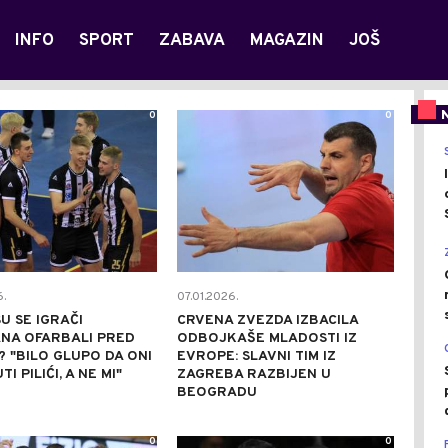
INFO
SPORT
ZABAVA
MAGAZIN
JOŠ
0
0
.
07.01.2026.
U SE IGRAČI
CRVENA ZVEZDA IZBACILA
NA OFARBALI PRED
ODBOJKAŠE MLADOSTI IZ
 "BILO GLUPO DA ONI
EVROPE: SLAVNI TIM IZ
I PILIĆI, A NE MI"
ZAGREBA RAZBIJEN U
BEOGRADU
0
0