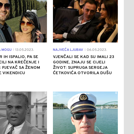
A MOGU
13.05.2023.
NAJVEĆA LJUBAV
06.05.2023.
|
|
 IH ISPALIO, PA SE
VJENČALI SE KAD SU IMALI 23
CILI NA KREČENJE I
GODINE, ZNAJU SE CIJELI
: PJEVAČ SA ŽENOM
ŽIVOT: SUPRUGA SERGEJA
 VIKENDICU
ĆETKOVIĆA OTVORILA DUŠU
0
0