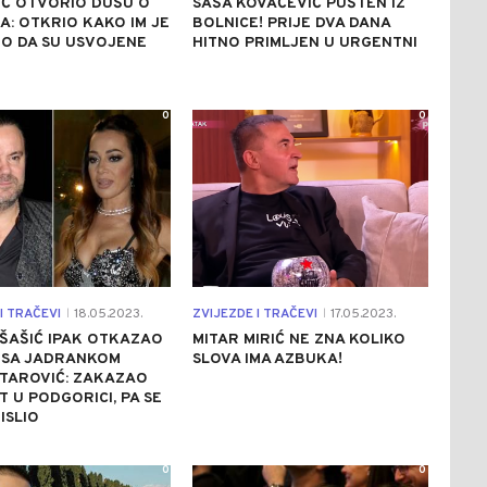
IĆ OTVORIO DUŠU O
SAŠA KOVAČEVIĆ PUŠTEN IZ
: OTKRIO KAKO IM JE
BOLNICE! PRIJE DVA DANA
O DA SU USVOJENE
HITNO PRIMLJEN U URGENTNI
0
0
I TRAČEVI
18.05.2023.
ZVIJEZDE I TRAČEVI
17.05.2023.
|
|
ŠAŠIĆ IPAK OTKAZAO
MITAR MIRIĆ NE ZNA KOLIKO
 SA JADRANKOM
SLOVA IMA AZBUKA!
TAROVIĆ: ZAKAZAO
 U PODGORICI, PA SE
ISLIO
0
0