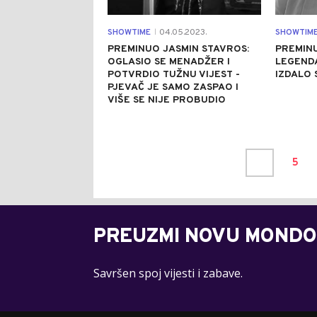
SHOWTIME
04.05.2023.
SHOWTIM
|
PREMINUO JASMIN STAVROS:
PREMINU
OGLASIO SE MENADŽER I
LEGEND
POTVRDIO TUŽNU VIJEST -
IZDALO 
PJEVAČ JE SAMO ZASPAO I
VIŠE SE NIJE PROBUDIO
5
PREUZMI NOVU MONDO
Savršen spoj vijesti i zabave.