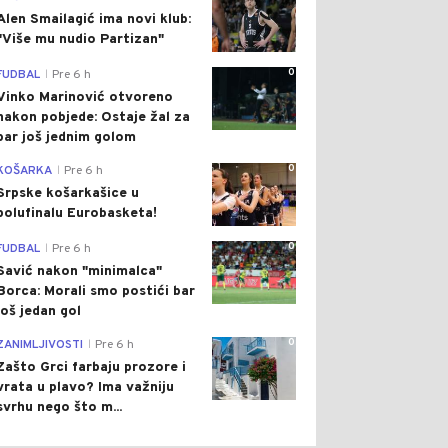
Alen Smailagić ima novi klub:
"Više mu nudio Partizan"
0
FUDBAL
Pre 6 h
|
Vinko Marinović otvoreno
nakon pobjede: Ostaje žal za
bar još jednim golom
0
KOŠARKA
Pre 6 h
|
Srpske košarkašice u
polufinalu Eurobasketa!
0
FUDBAL
Pre 6 h
|
Savić nakon "minimalca"
Borca: Morali smo postići bar
još jedan gol
0
ZANIMLJIVOSTI
Pre 6 h
|
Zašto Grci farbaju prozore i
vrata u plavo? Ima važniju
svrhu nego što m...