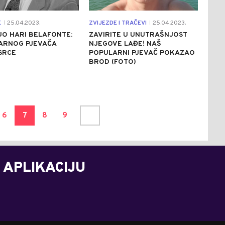
E
25.04.2023.
ZVIJEZDE I TRAČEVI
25.04.2023.
|
|
O HARI BELAFONTE:
ZAVIRITE U UNUTRAŠNJOST
ARNOG PJEVAČA
NJEGOVE LAĐE! NAŠ
SRCE
POPULARNI PJEVAČ POKAZAO
BROD (FOTO)
6
7
8
9
 APLIKACIJU