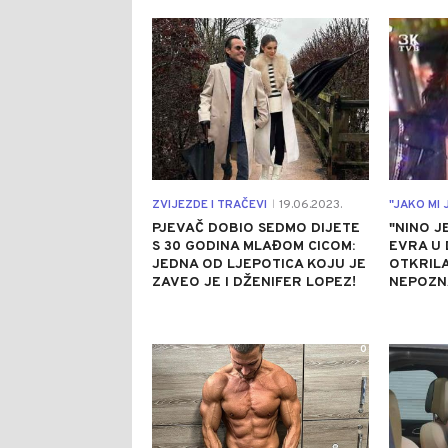
0
ZVIJEZDE I TRAČEVI
19.06.2023.
"JAKO MI 
|
PJEVAČ DOBIO SEDMO DIJETE
"NINO J
S 30 GODINA MLAĐOM CICOM:
EVRA U 
JEDNA OD LJEPOTICA KOJU JE
OTKRIL
ZAVEO JE I DŽENIFER LOPEZ!
NEPOZN
0