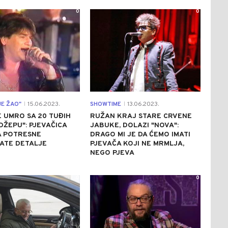
0
0
JE ŽAO"
15.06.2023.
SHOWTIME
13.06.2023.
|
|
E UMRO SA 20 TUĐIH
RUŽAN KRAJ STARE CRVENE
DŽEPU": PJEVAČICA
JABUKE, DOLAZI "NOVA":
A POTRESNE
DRAGO MI JE DA ĆEMO IMATI
ATE DETALJE
PJEVAČA KOJI NE MRMLJA,
NEGO PJEVA
0
0