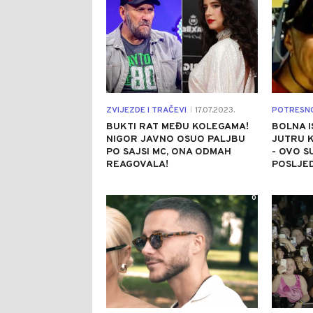
ZVIJEZDE I TRAČEVI
17.07.2023.
POTRESN
|
BUKTI RAT MEĐU KOLEGAMA!
BOLNA I
NIGOR JAVNO OSUO PALJBU
JUTRU 
PO SAJSI MC, ONA ODMAH
- OVO S
REAGOVALA!
POSLJED
0