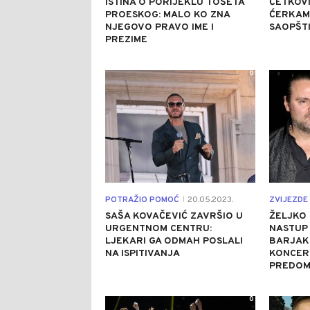
ISTINA O PORIJEKLU TOŠETA
ĆETKOV
PROESKOG: MALO KO ZNA
ĆERKAMA
NJEGOVO PRAVO IME I
SAOPŠTI
PREZIME
0
POTRAŽIO POMOĆ
20.05.2023.
ZVIJEZDE 
|
SAŠA KOVAČEVIĆ ZAVRŠIO U
ŽELJKO 
URGENTNOM CENTRU:
NASTUP
LJEKARI GA ODMAH POSLALI
BARJAK
NA ISPITIVANJA
KONCERT
PREDOM
0