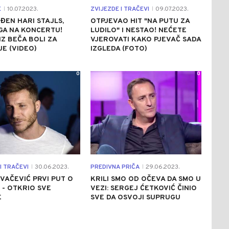
E
10.07.2023.
ZVIJEZDE I TRAČEVI
09.07.2023.
|
|
ĐEN HARI STAJLS,
OTPJEVAO HIT "NA PUTU ZA
GA NA KONCERTU!
LUDILO" I NESTAO! NEĆETE
IZ BEČA BOLI ZA
VJEROVATI KAKO PJEVAČ SADA
E (VIDEO)
IZGLEDA (FOTO)
0
0
I TRAČEVI
30.06.2023.
PREDIVNA PRIČA
29.06.2023.
|
|
VAČEVIĆ PRVI PUT O
KRILI SMO OD OČEVA DA SMO U
 - OTKRIO SVE
VEZI: SERGEJ ĆETKOVIĆ ČINIO
E
SVE DA OSVOJI SUPRUGU