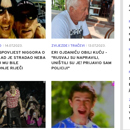
O
14.07.2023.
ZVIJEZDE I TRAČEVI
13.07.2023.
|
|
SPOVIJEST NIGGORA O
ERI OJDANIĆU OBILI KUĆU -
KAD JE STRADAO NEBA
"RUSVAJ SU NAPRAVILI,
U MU BILE
UNIŠTILI SU JE! PRIJAVIO SAM
NJE RIJEČI
POLICIJI"
0
0