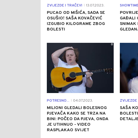
ZVIJEZDE I TRAČEVI
13.07.2023.
SHOWTIM
|
PUCAO OD MIŠIĆA, SADA SE
POVRIJE
OSUŠIO! SAŠA KOVAČEVIĆ
GAĐALI 
IZGUBIO KILOGRAME ZBOG
SNIMAK 
BOLESTI
GLEDANJ
0
POTRESNO...
04.07.2023.
ZVIJEZDE 
|
MILIONI GLEDALI BOLESNOG
SAŠA KO
PJEVAČA KAKO SE TRZA NA
BOLESTI
BINI: POČEO DA PJEVA, ONDA
DETALJ
JE UTIHNUO - VIDEO
RASPLAKAO SVIJET