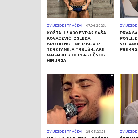
ZVIJEZDE I TRAČEVI
07.06.2023.
ZVIJEZDE 
|
KOŠTALI 5.000 EVRA? SAŠA
PRVA S
KOVAČEVIĆ IZGLEDA
POSLIJE
BRUTALNO - NE IZBIJA IZ
VOLANO
TERETANE, A TRBUŠNJAKE
PREKRŠ
NABACIO KOD PLASTIČNOG
HIRURGA
0
ZVIJEZDE I TRAČEVI
28.05.2023.
ZVIJEZDE 
|