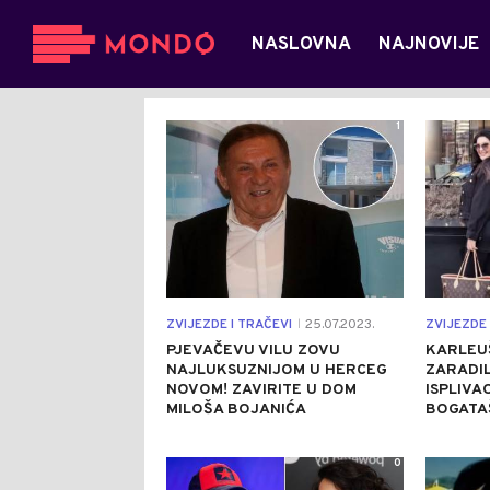
NASLOVNA
NAJNOVIJE
1
ZVIJEZDE I TRAČEVI
25.07.2023.
ZVIJEZDE 
|
PJEVAČEVU VILU ZOVU
KARLEU
NAJLUKSUZNIJOM U HERCEG
ZARADIL
NOVOM! ZAVIRITE U DOM
ISPLIVA
MILOŠA BOJANIĆA
BOGATA
0