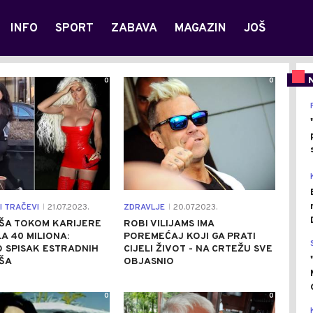
INFO
SPORT
ZABAVA
MAGAZIN
JOŠ
0
0
I TRAČEVI
21.07.2023.
ZDRAVLJE
20.07.2023.
|
|
ŠA TOKOM KARIJERE
ROBI VILIJAMS IMA
A 40 MILIONA:
POREMEĆAJ KOJI GA PRATI
O SPISAK ESTRADNIH
CIJELI ŽIVOT - NA CRTEŽU SVE
ŠA
OBJASNIO
0
0