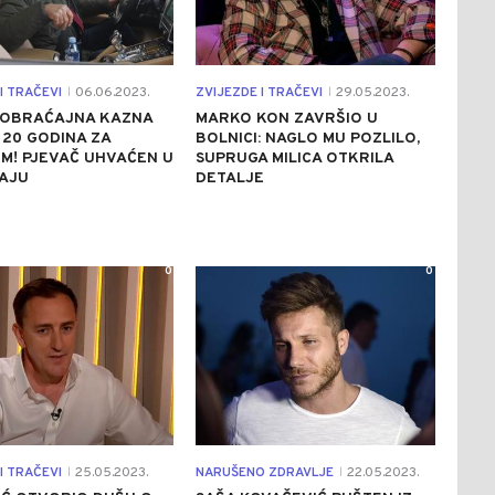
I TRAČEVI
06.06.2023.
ZVIJEZDE I TRAČEVI
29.05.2023.
|
|
AOBRAĆAJNA KAZNA
MARKO KON ZAVRŠIO U
 20 GODINA ZA
BOLNICI: NAGLO MU POZLILO,
M! PJEVAČ UHVAĆEN U
SUPRUGA MILICA OTKRILA
AJU
DETALJE
0
0
I TRAČEVI
25.05.2023.
NARUŠENO ZDRAVLJE
22.05.2023.
|
|