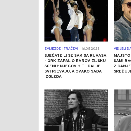
ZVIJEZDE I TRAČEVI
16.05.2023.
VIDJELI D
|
SJEĆATE LI SE SAKISA RUVASA
MAJSTOR
- GRK ZAPALIO EVROVIZIJSKU
SAMI BA
SCENU: NJEGOV HIT I DALJE
ZIDANJE
SVI PJEVAJU, A OVAKO SADA
SREĐUJE
IZGLEDA
0