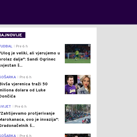
NAJNOVIJE
0
FUDBAL
Pre 6 h
|
"Ulog je veliki, ali vjerujemo u
prolaz dalje": Sandi Ogrinec
svjestan š...
0
KOŠARKA
Pre 6 h
|
Bivša vjerenica traži 50
miliona dolara od Luke
Dončića
0
SVIJET
Pre 6 h
|
"Zahtijevamo protjerivanje
Marokanaca, ovo je invazija":
Gradonačelnik š...
0
KOŠARKA
Pre 6 h
|