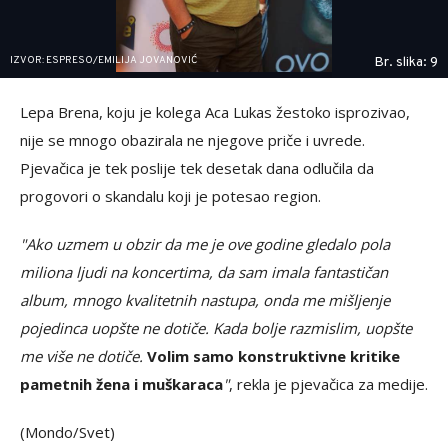
IZVOR: ESPRESO/EMILIJA JOVANOVIĆ
Br. slika: 9
Lepa Brena, koju je kolega Aca Lukas žestoko isprozivao,
nije se mnogo obazirala ne njegove priče i uvrede.
Pjevačica je tek poslije tek desetak dana odlučila da
progovori o skandalu koji je potesao region.
"Ako uzmem u obzir da me je ove godine gledalo pola
miliona ljudi na koncertima, da sam imala fantastičan
album, mnogo kvalitetnih nastupa, onda me mišljenje
pojedinca uopšte ne dotiče. Kada bolje razmislim, uopšte
me više ne dotiče.
Volim samo konstruktivne kritike
pametnih žena i muškaraca
"
, rekla je pjevačica za medije.
(Mondo/Svet)