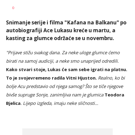
Radmila
AUTOR
0
Ilić
Snimanje serije i filma "Kafana na Balkanu" po
autobiografiji Ace Lukasu kreće u martu, a
kasting za glumce održaće se u novembru.
"Prijave stižu svakog dana. Za neke uloge glumce ćemo
birati na samoj audiciji, a neke smo unaprijed odredili.
Kako stvari stoje, Lukas će sam sebe igrati na platnu.
To je svojevremeno radila Vitni Hjuston.
Realno, ko bi
bolje Acu predstavio od njega samog? Što se tiče njegove
bivše supruge Sonje, zanimljiva nam je glumica
Teodora
Bjelica
. Lijepo izgleda, imaju neke sličnosti...