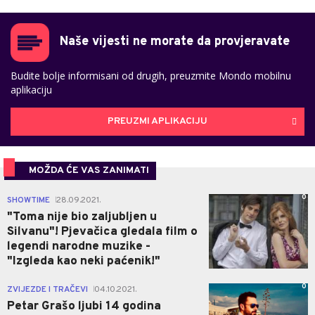
Naše vijesti ne morate da provjeravate
Budite bolje informisani od drugih, preuzmite Mondo mobilnu
aplikaciju
PREUZMI APLIKACIJU
MOŽDA ĆE VAS ZANIMATI
0
SHOWTIME
28.09.2021.
|
"Toma nije bio zaljubljen u
Silvanu"! Pjevačica gledala film o
legendi narodne muzike -
"Izgleda kao neki paćenik!"
0
ZVIJEZDE I TRAČEVI
04.10.2021.
|
Petar Grašo ljubi 14 godina