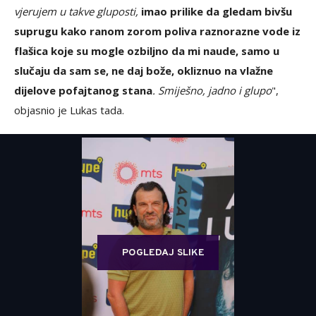
vjerujem u takve gluposti,
imao prilike da gledam bivšu
suprugu kako ranom zorom poliva raznorazne vode iz
flašica koje su mogle ozbiljno da mi naude, samo u
slučaju da sam se, ne daj bože, okliznuo na vlažne
dijelove pofajtanog stana
. Smiješno, jadno i glupo
",
objasnio je Lukas tada.
POGLEDAJ SLIKE