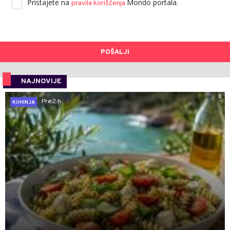
Pristajete na
Mondo portala.
pravila korišćenja
POŠALJI
NAJNOVIJE
0
Pre 2 h
KUHINJA