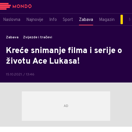
Naslovna
Najnovije
Info
Sport
Zabava
Magazin
M
Zabava
Zvijezde i tračevi
Kreće snimanje filma i serije o
životu Ace Lukasa!
15.10.2021. / 13:46