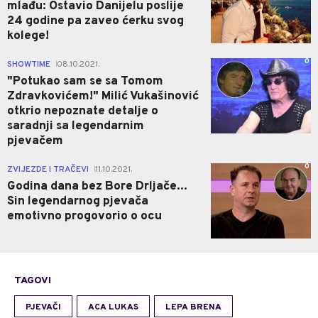
mlađu: Ostavio Danijelu poslije
24 godine pa zaveo ćerku svog
kolege!
0
SHOWTIME
08.10.2021.
|
"Potukao sam se sa Tomom
Zdravkovićem!" Milić Vukašinović
otkrio nepoznate detalje o
saradnji sa legendarnim
pjevačem
0
ZVIJEZDE I TRAČEVI
11.10.2021.
|
Godina dana bez Bore Drljače...
Sin legendarnog pjevača
emotivno progovorio o ocu
TAGOVI
PJEVAČI
ACA LUKAS
LEPA BRENA