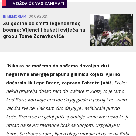
MOŽDA ĆE VAS ZANIMATI
0
IN MEMORIAM
30.09.2021.
|
30 godina od smrti legendarnog
boema: Vijenci i buketi cvijeća na
grobu Tome Zdravkovića
"
Nikako ne možemo da nađemo dovoljno zlu i
negativne energije prepunu glumicu koja bi vjerno
dočarala lik Lepe Brene, zapravo Fahrete Jahić
. Preko
nekih prijatelja došao sam do vračare iz Zlota, to je tamo
kod Bora, kod koje ona ide da joj gleda u pasulj i ne znam
već šta sve ne. Čak sam čuo da joj je i asfaltirala put do
kuće. Brena se u cijeloj priči spominje samo kao neko ko je
uticao da se Aci raspadne brak sa Sonjom. Uspjela je u
tome. Sa druge strane, lijepa uloga morala bi da se da Bobi