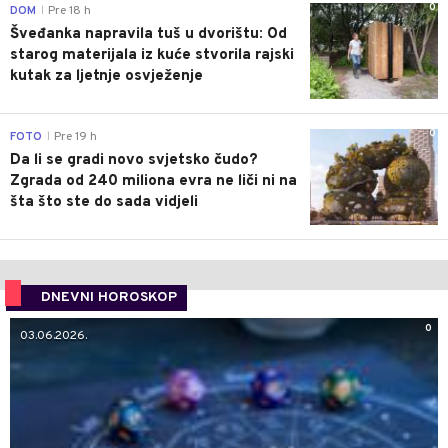
0
DOM
Pre 18 h
|
Šveđanka napravila tuš u dvorištu: Od
starog materijala iz kuće stvorila rajski
kutak za ljetnje osvježenje
0
FOTO
Pre 19 h
|
Da li se gradi novo svjetsko čudo?
Zgrada od 240 miliona evra ne liči ni na
šta što ste do sada vidjeli
DNEVNI HOROSKOP
0
03.06.2026.