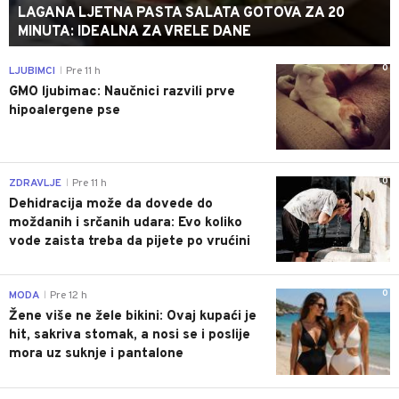
LAGANA LJETNA PASTA SALATA GOTOVA ZA 20
MINUTA: IDEALNA ZA VRELE DANE
0
LJUBIMCI
Pre 11 h
|
GMO ljubimac: Naučnici razvili prve
hipoalergene pse
0
ZDRAVLJE
Pre 11 h
|
Dehidracija može da dovede do
moždanih i srčanih udara: Evo koliko
vode zaista treba da pijete po vrućini
0
MODA
Pre 12 h
|
Žene više ne žele bikini: Ovaj kupaći je
hit, sakriva stomak, a nosi se i poslije
mora uz suknje i pantalone