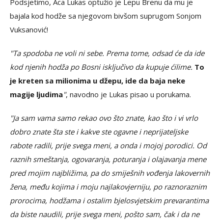
Podsjetimo, Aca Lukas optužio je Lepu Brenu da mu je
bajala kod hodže sa njegovom bivšom suprugom Sonjom
Vuksanović!
"Ta spodoba ne voli ni sebe. Prema tome, odsad će da ide
kod njenih hodža po Bosni isključivo da kupuje ćilime.
To
je kreten sa milionima u džepu, ide da baja neke
magije ljudima
"
, navodno je Lukas pisao u porukama.
"Ja sam vama samo rekao ovo što znate, kao što i vi vrlo
dobro znate šta ste i kakve ste ogavne i neprijateljske
rabote radili, prije svega meni, a onda i mojoj porodici. Od
raznih smeštanja, ogovaranja, poturanja i olajavanja mene
pred mojim najbližima, pa do smiješnih vođenja lakovernih
žena, među kojima i moju najlakovjerniju, po raznoraznim
prorocima, hodžama i ostalim bjelosvjetskim prevarantima
da biste naudili, prije svega meni, pošto sam, čak i da ne