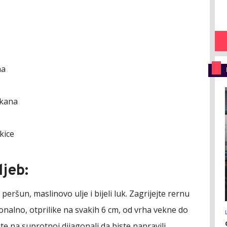
na
ckana
kice
ljeb:
peršun, maslinovo ulje i bijeli luk. Zagrijejte rernu
gonalno, otprilike na svakih 6 cm, od vrha vekne do
te na suprotnoj dijagonali da biste napravili