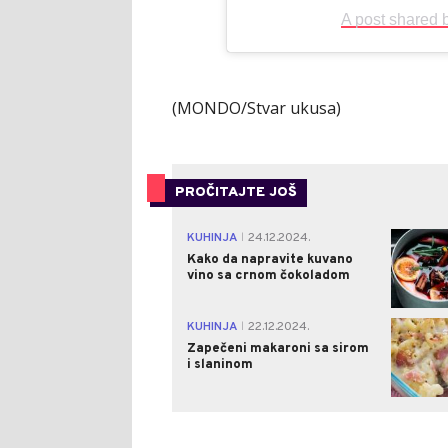
A post shared
(MONDO/Stvar ukusa)
PROČITAJTE JOŠ
KUHINJA
24.12.2024.
|
Kako da napravite kuvano
vino sa crnom čokoladom
KUHINJA
22.12.2024.
|
Zapečeni makaroni sa sirom
i slaninom