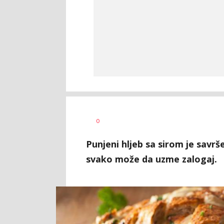
Vesna
AUTOR
0
Kerkez
Punjeni hljeb sa sirom je savrše
svako može da uzme zalogaj.