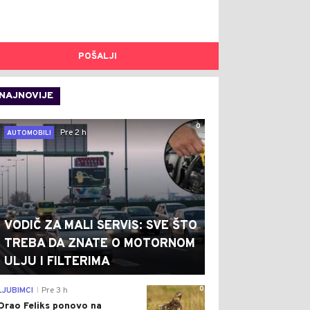
POŠALJI
NAJNOVIJE
0
Pre 2 h
AUTOMOBILI
VODIČ ZA MALI SERVIS: SVE ŠTO
TREBA DA ZNATE O MOTORNOM
ULJU I FILTERIMA
0
LJUBIMCI
Pre 3 h
|
Orao Feliks ponovo na