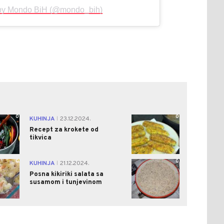
 by Mondo BiH (@mondo_bih)
0
0
KUHINJA
23.12.2024.
|
Recept za krokete od
tikvica
0
0
KUHINJA
21.12.2024.
|
Posna kikiriki salata sa
susamom i tunjevinom