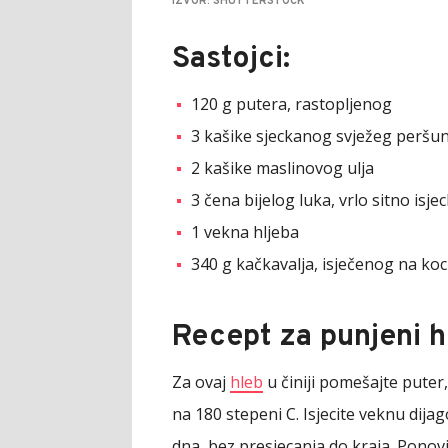
IZVOR: SHUTTERSTOCK
Sastojci:
120 g putera, rastopljenog
3 kašike sjeckanog svježeg peršu
2 kašike maslinovog ulja
3 čena bijelog luka, vrlo sitno isje
1 vekna hljeba
340 g kačkavalja, isječenog na koc
Recept za punjeni h
Za ovaj
hleb
u činiji pomešajte puter, 
na 180 stepeni C. Isjecite veknu dija
dna, bez presjecanja do kraja. Ponovi