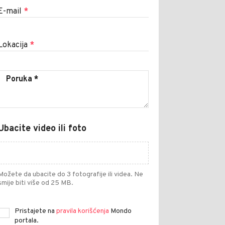
E-mail
*
Lokacija
*
Ubacite video ili foto
Možete da ubacite do 3 fotografije ili videa. Ne
smije biti više od 25 MB.
Pristajete na
pravila korišćenja
Mondo
portala.