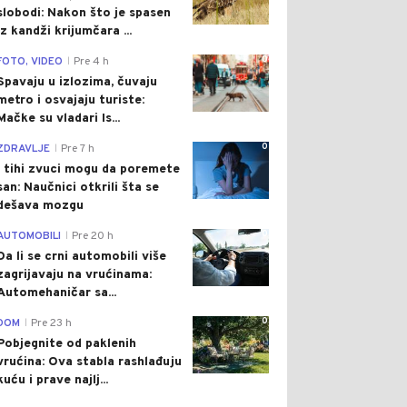
slobodi: Nakon što je spasen
iz kandži krijumčara ...
0
FOTO, VIDEO
Pre 4 h
|
Spavaju u izlozima, čuvaju
metro i osvajaju turiste:
Mačke su vladari Is...
0
ZDRAVLJE
Pre 7 h
|
I tihi zvuci mogu da poremete
san: Naučnici otkrili šta se
dešava mozgu
0
AUTOMOBILI
Pre 20 h
|
Da li se crni automobili više
zagrijavaju na vrućinama:
Automehaničar sa...
0
DOM
Pre 23 h
|
Pobjegnite od paklenih
vrućina: Ova stabla rashlađuju
kuću i prave najlj...