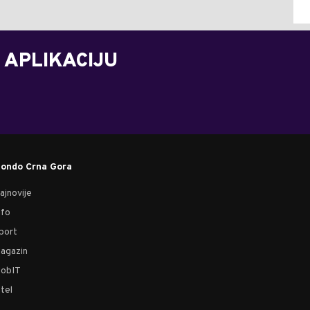
 APLIKACIJU
ondo Crna Gora
ajnovije
nfo
port
agazin
obIT
tel