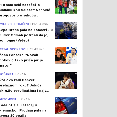
"Tu sam sebi zapečatio
sudbinu kod Saleta": Nedović
progovorio o sukobu ...
0
ZVIJEZDE I TRAČEVI
Pre 34 min
|
Lepa Brena pala na koncertu u
Budvi: Odmah potrčali da joj
pomognu (Video)
0
OSTALI SPORTOVI
Pre 43 min
|
Žoao Fonseka: "Novak
Đoković tako priča jer je
mator"
0
KOŠARKA
Pre 1 h
|
Šta ovo radi Denver u
prelaznom roku? Jokića
okružio evroligašima i najv...
0
AUTOMOBILI
Pre 1 h
|
Lada otišla u stečaj u
Njemačkoj: Prodaja pala na
svega 30 vozila