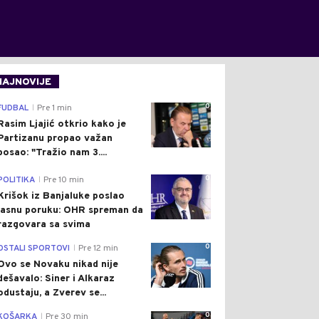
NAJNOVIJE
0
FUDBAL
Pre 1 min
|
Rasim Ljajić otkrio kako je
Partizanu propao važan
posao: "Tražio nam 3....
0
POLITIKA
Pre 10 min
|
Krišok iz Banjaluke poslao
jasnu poruku: OHR spreman da
razgovara sa svima
0
OSTALI SPORTOVI
Pre 12 min
|
Ovo se Novaku nikad nije
dešavalo: Siner i Alkaraz
odustaju, a Zverev se...
0
KOŠARKA
Pre 30 min
|