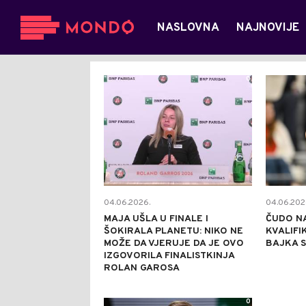
NASLOVNA
NAJNOVIJE
0
04.06.2026.
04.06.202
MAJA UŠLA U FINALE I
ČUDO N
ŠOKIRALA PLANETU: NIKO NE
KVALIFI
MOŽE DA VJERUJE DA JE OVO
BAJKA 
IZGOVORILA FINALISTKINJA
ROLAN GAROSA
0