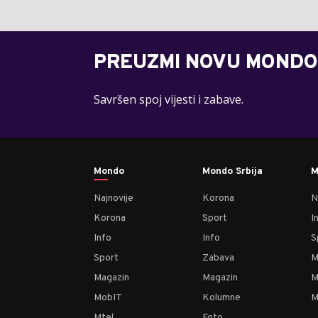
PREUZMI NOVU MONDO
Savršen spoj vijesti i zabave.
Mondo
Mondo Srbija
M
Najnovije
Korona
N
Korona
Sport
I
Info
Info
S
Sport
Zabava
M
Magazin
Magazin
M
MobIT
Kolumne
M
Mtel
Foto