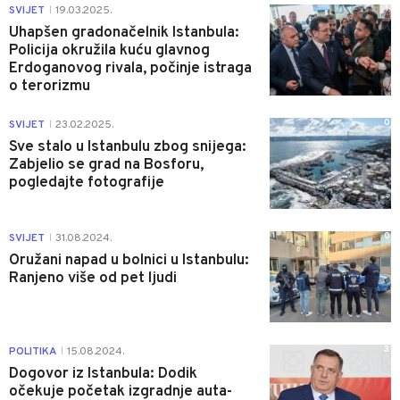
1
SVIJET
19.03.2025.
|
Uhapšen gradonačelnik Istanbula:
Policija okružila kuću glavnog
Erdoganovog rivala, počinje istraga
o terorizmu
0
SVIJET
23.02.2025.
|
Sve stalo u Istanbulu zbog snijega:
Zabjelio se grad na Bosforu,
pogledajte fotografije
0
SVIJET
31.08.2024.
|
Oružani napad u bolnici u Istanbulu:
Ranjeno više od pet ljudi
3
POLITIKA
15.08.2024.
|
Dogovor iz Istanbula: Dodik
očekuje početak izgradnje auta-