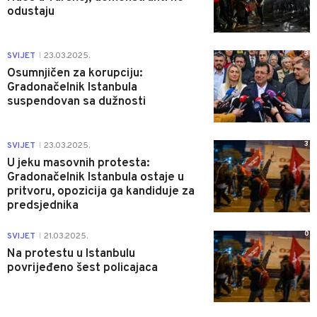
odustaju
3
SVIJET
23.03.2025.
|
Osumnjičen za korupciju:
Gradonačelnik Istanbula
suspendovan sa dužnosti
3
SVIJET
23.03.2025.
|
U jeku masovnih protesta:
Gradonačelnik Istanbula ostaje u
pritvoru, opozicija ga kandiduje za
predsjednika
0
SVIJET
21.03.2025.
|
Na protestu u Istanbulu
povrijeđeno šest policajaca