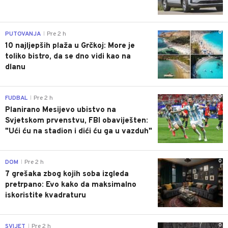
0
PUTOVANJA
Pre 2 h
|
10 najljepših plaža u Grčkoj: More je
toliko bistro, da se dno vidi kao na
dlanu
0
FUDBAL
Pre 2 h
|
Planirano Mesijevo ubistvo na
Svjetskom prvenstvu, FBI obaviješten:
"Ući ću na stadion i dići ću ga u vazduh"
0
DOM
Pre 2 h
|
7 grešaka zbog kojih soba izgleda
pretrpano: Evo kako da maksimalno
iskoristite kvadraturu
0
SVIJET
Pre 2 h
|