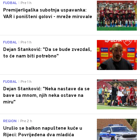
0
FUDBAL
Pre 1 h
|
Premijerligaška subotnja uspavanka:
VAR i poništeni golovi - mreže mirovale
0
FUDBAL
Pre 1 h
|
Dejan Stanković: "Da se bude zvezdaš,
to će nam biti potrebno"
0
FUDBAL
Pre 1 h
|
Dejan Stanković: "Neka nastave da se
bave sa mnom, njih neka ostave na
miru"
0
REGION
Pre 2 h
|
Urušio se balkon napuštene kuće u
Rijeci: Povrijeđena dva mladića