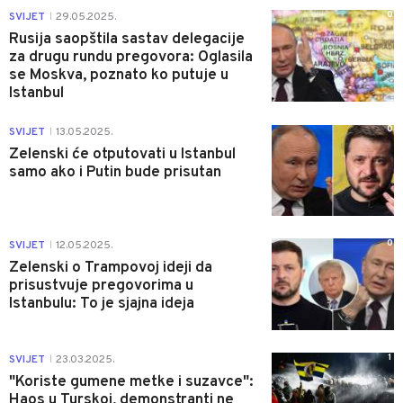
0
SVIJET
29.05.2025.
|
Rusija saopštila sastav delegacije
za drugu rundu pregovora: Oglasila
se Moskva, poznato ko putuje u
Istanbul
0
SVIJET
13.05.2025.
|
Zelenski će otputovati u Istanbul
samo ako i Putin bude prisutan
0
SVIJET
12.05.2025.
|
Zelenski o Trampovoj ideji da
prisustvuje pregovorima u
Istanbulu: To je sjajna ideja
1
SVIJET
23.03.2025.
|
"Koriste gumene metke i suzavce":
Haos u Turskoj, demonstranti ne