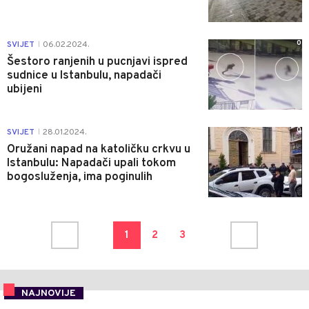
0
SVIJET
06.02.2024.
|
Šestoro ranjenih u pucnjavi ispred
sudnice u Istanbulu, napadači
ubijeni
0
SVIJET
28.01.2024.
|
Oružani napad na katoličku crkvu u
Istanbulu: Napadači upali tokom
bogosluženja, ima poginulih
1
2
3
NAJNOVIJE