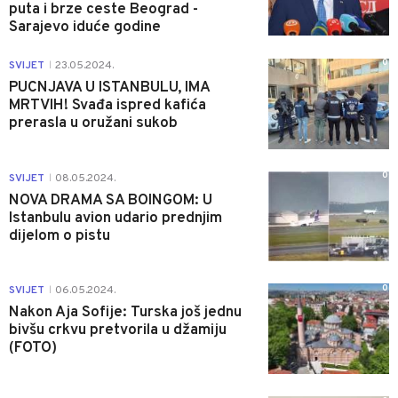
puta i brze ceste Beograd -
Sarajevo iduće godine
0
SVIJET
23.05.2024.
|
PUCNJAVA U ISTANBULU, IMA
MRTVIH! Svađa ispred kafića
prerasla u oružani sukob
0
SVIJET
08.05.2024.
|
NOVA DRAMA SA BOINGOM: U
Istanbulu avion udario prednjim
dijelom o pistu
0
SVIJET
06.05.2024.
|
Nakon Aja Sofije: Turska još jednu
bivšu crkvu pretvorila u džamiju
(FOTO)