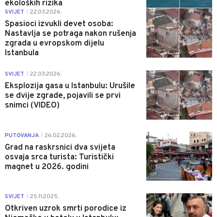
ekoloških rizika
0
SVIJET
22.03.2026.
|
Spasioci izvukli devet osoba:
Nastavlja se potraga nakon rušenja
zgrada u evropskom dijelu
Istanbula
0
SVIJET
22.03.2026.
|
Eksplozija gasa u Istanbulu: Urušile
se dvije zgrade, pojavili se prvi
snimci (VIDEO)
0
PUTOVANJA
26.02.2026.
|
Grad na raskrsnici dva svijeta
osvaja srca turista: Turistički
magnet u 2026. godini
0
SVIJET
25.11.2025.
|
Otkriven uzrok smrti porodice iz