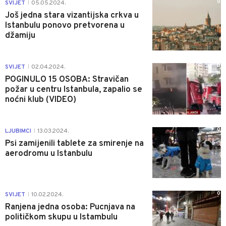
0
SVIJET
05.05.2024.
|
Još jedna stara vizantijska crkva u
Istanbulu ponovo pretvorena u
džamiju
0
SVIJET
02.04.2024.
|
POGINULO 15 OSOBA: Stravičan
požar u centru Istanbula, zapalio se
noćni klub (VIDEO)
0
LJUBIMCI
13.03.2024.
|
Psi zamijenili tablete za smirenje na
aerodromu u Istanbulu
0
SVIJET
10.02.2024.
|
Ranjena jedna osoba: Pucnjava na
političkom skupu u Istambulu