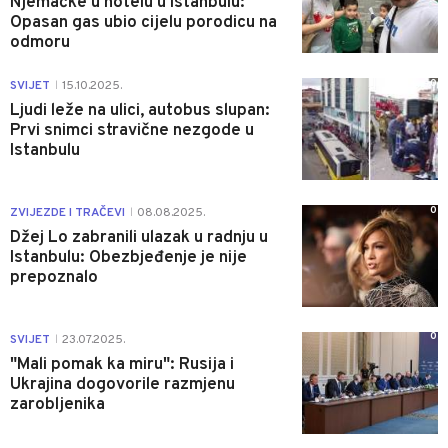
Njemačke u hotelu u Istanbulu:
Opasan gas ubio cijelu porodicu na
odmoru
0
SVIJET
15.10.2025.
|
Ljudi leže na ulici, autobus slupan:
Prvi snimci stravične nezgode u
Istanbulu
0
ZVIJEZDE I TRAČEVI
08.08.2025.
|
Džej Lo zabranili ulazak u radnju u
Istanbulu: Obezbjeđenje je nije
prepoznalo
0
SVIJET
23.07.2025.
|
"Mali pomak ka miru": Rusija i
Ukrajina dogovorile razmjenu
zarobljenika