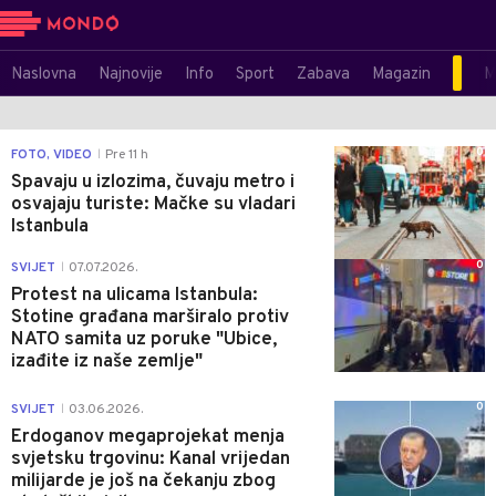
Naslovna
Najnovije
Info
Sport
Zabava
Magazin
M
0
FOTO, VIDEO
Pre 11 h
|
Spavaju u izlozima, čuvaju metro i
osvajaju turiste: Mačke su vladari
Istanbula
0
SVIJET
07.07.2026.
|
Protest na ulicama Istanbula:
Stotine građana marširalo protiv
NATO samita uz poruke "Ubice,
izađite iz naše zemlje"
0
SVIJET
03.06.2026.
|
Erdoganov megaprojekat menja
svjetsku trgovinu: Kanal vrijedan
milijarde je još na čekanju zbog