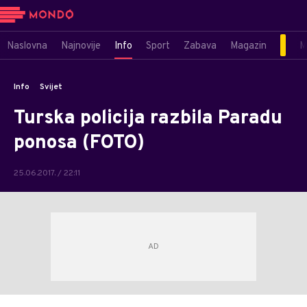
Naslovna
Najnovije
Info
Sport
Zabava
Magazin
M
Info
Svijet
Turska policija razbila Paradu
ponosa (FOTO)
25.06.2017. / 22:11