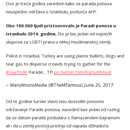
Ovo je treća godina zaredom kako se parada ponosa
neuspešno održava u Istanbulu, podseća AFP.
Oko 100.000 ljudi pristsuvovalo je Paradi ponosa u
Istanbulu 2014. godine,
što je bio jedan od najvećih
skupova za LGBTI prava u nekoj muslimanskoj zemlji.
Police in Istanbul, Turkey are using plastic bullets, dogs and
tear gas to disperse crowds trying to gather for the
#GayPride
Parade... TF!
pic.twitter.com/8qmu9NRxid
June 25, 2017
— ManyMoonsMedia (@TheMFamous)
Od te godine turske vlasti nisu dozvolile ponovno
održavanje Parade ponosa, navodeći kao jedan od razlog
da se datum parade podudara s Ramazanskim bajramom
ali i da u zemlji postoji pretnja od napada džihadista.