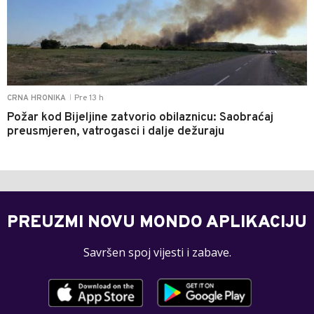
Pre 13 h
CRNA HRONIKA
|
Požar kod Bijeljine zatvorio obilaznicu: Saobraćaj
preusmjeren, vatrogasci i dalje dežuraju
PREUZMI NOVU MONDO APLIKACIJU
Savršen spoj vijesti i zabave.