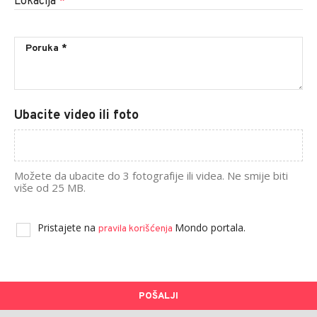
Lokacija
*
Ubacite video ili foto
Možete da ubacite do 3 fotografije ili videa. Ne smije biti
više od 25 MB.
Pristajete na
Mondo portala.
pravila korišćenja
POŠALJI