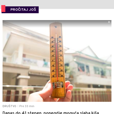
PROČITAJ JOŠ
0
Pre 33 min
DRUŠTVO
|
Danas do 41 stepen, ponegdje moguća slaba kiša