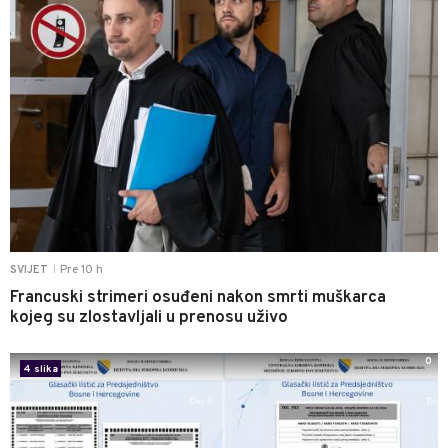
Pre 10 h
SVIJET
|
Francuski strimeri osuđeni nakon smrti muškarca
kojeg su zlostavljali u prenosu uživo
0
4 slika