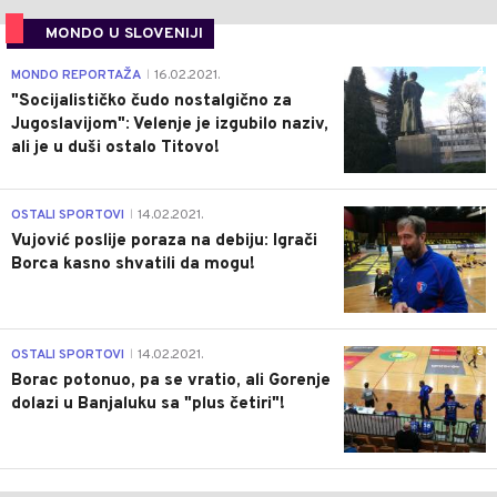
MONDO U SLOVENIJI
4
MONDO REPORTAŽA
16.02.2021.
|
"Socijalističko čudo nostalgično za
Jugoslavijom": Velenje je izgubilo naziv,
ali je u duši ostalo Titovo!
1
OSTALI SPORTOVI
14.02.2021.
|
Vujović poslije poraza na debiju: Igrači
Borca kasno shvatili da mogu!
3
OSTALI SPORTOVI
14.02.2021.
|
Borac potonuo, pa se vratio, ali Gorenje
dolazi u Banjaluku sa "plus četiri"!