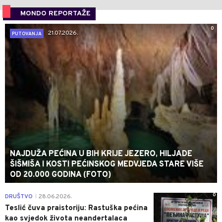
MONDO REPORTAŽE
0
21.07.2026.
PUTOVANJA
NAJDUŽA PEĆINA U BIH KRIJE JEZERO, HILJADE
ŠIŠMIŠA I KOSTI PEĆINSKOG MEDVJEDA STARE VIŠE
OD 20.000 GODINA (FOTO)
0
DRUŠTVO
28.06.2026.
|
Teslić čuva praistoriju: Rastuška pećina
kao svjedok života neandertalaca