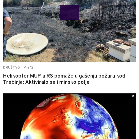
Pre 12 h
DRUŠTVO
|
Helikopter MUP-a RS pomaže u gašenju požara kod
Trebinja: Aktiviralo se i minsko polje
0