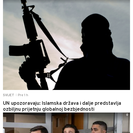
Pre 1 h
SVIJET
|
UN upozoravaju: Islamska država i dalje predstavlja
ozbiljnu prijetnju globalnoj bezbjednosti
0