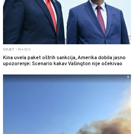
Pre 12 h
SVIJET
|
Kina uvela paket oštrih sankcija, Amerika dobila jasno
upozorenje: Scenario kakav Vašington nije očekivao
0