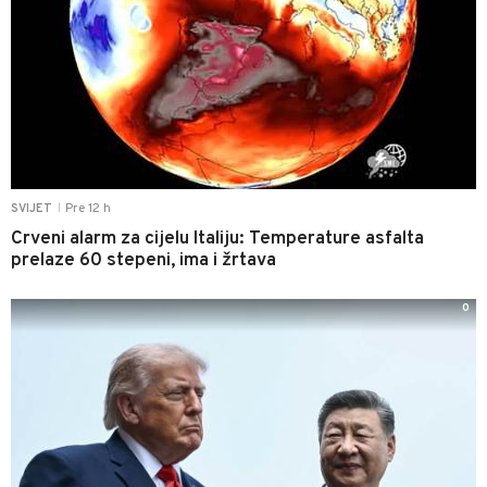
Pre 12 h
SVIJET
|
Crveni alarm za cijelu Italiju: Temperature asfalta
prelaze 60 stepeni, ima i žrtava
0