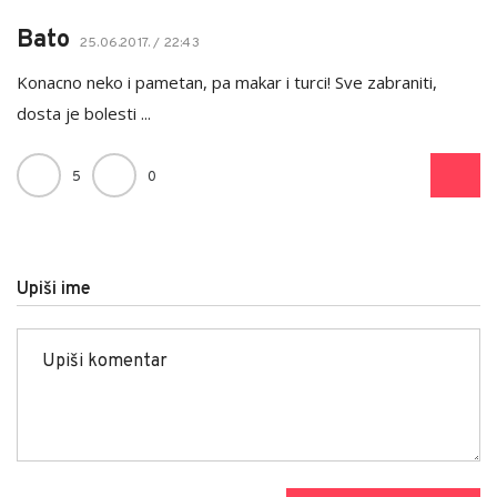
Bato
25.06.2017. / 22:43
Konacno neko i pametan, pa makar i turci! Sve zabraniti,
dosta je bolesti ...
5
0
Upiši ime