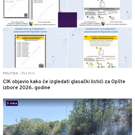
Pre 10 h
POLITIKA
|
CIK objavio kako će izgledati glasački listići za Opšte
izbore 2026. godine
0
3 slika