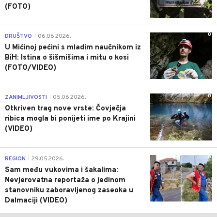
(FOTO)
0
DRUŠTVO
06.06.2026.
|
U Mićinoj pećini s mladim naučnikom iz
BiH: Istina o šišmišima i mitu o kosi
(FOTO/VIDEO)
0
ZANIMLJIVOSTI
05.06.2026.
|
Otkriven trag nove vrste: Čovječja
ribica mogla bi ponijeti ime po Krajini
(VIDEO)
0
REGION
29.05.2026.
|
Sam među vukovima i šakalima:
Nevjerovatna reportaža o jedinom
stanovniku zaboravljenog zaseoka u
Dalmaciji (VIDEO)