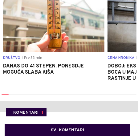
DRUŠTVO
Pre 33 min
CRNA HRONIKA
|
|
DANAS DO 41 STEPEN, PONEGDJE
DOBOJ: EKS
MOGUĆA SLABA KIŠA
BOCA U MAJE
RASTINJE U
KOMENTARI
1
SVI KOMENTARI