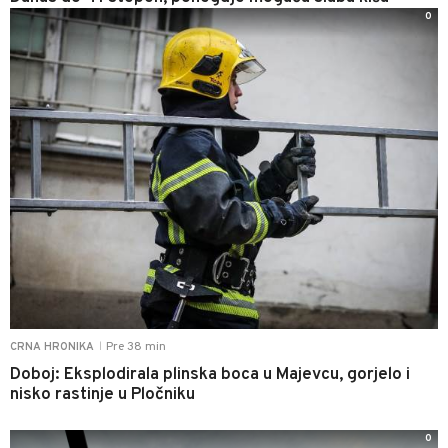
0
Pre 38 min
CRNA HRONIKA
|
Doboj: Eksplodirala plinska boca u Majevcu, gorjelo i
nisko rastinje u Pločniku
0