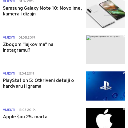
0
VIJESTI
01.07.2019.
|
Samsung Galaxy Note 10: Novo ime,
kamera i dizajn
0
VIJESTI
01.05.2019.
|
Zbogom "lajkovima" na
Instagramu?
0
VIJESTI
17.04.2019.
|
PlayStation 5: Otkriveni detalji o
hardveru i igrama
0
VIJESTI
13.03.2019.
|
Apple šou 25. marta