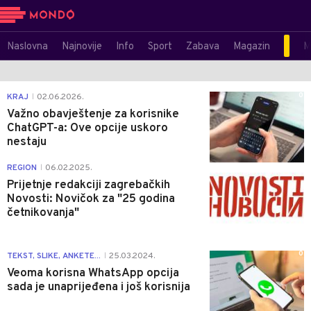
Naslovna
Najnovije
Info
Sport
Zabava
Magazin
M
0
KRAJ
02.06.2026.
|
Važno obavještenje za korisnike
ChatGPT-a: Ove opcije uskoro
nestaju
3
REGION
06.02.2025.
|
Prijetnje redakciji zagrebačkih
Novosti: Novičok za "25 godina
četnikovanja"
0
TEKST, SLIKE, ANKETE...
25.03.2024.
|
Veoma korisna WhatsApp opcija
sada je unaprijeđena i još korisnija