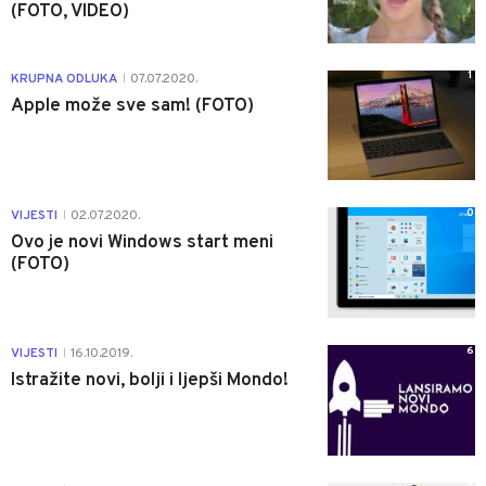
(FOTO, VIDEO)
1
KRUPNA ODLUKA
07.07.2020.
|
Apple može sve sam! (FOTO)
0
VIJESTI
02.07.2020.
|
Ovo je novi Windows start meni
(FOTO)
6
VIJESTI
16.10.2019.
|
Istražite novi, bolji i ljepši Mondo!