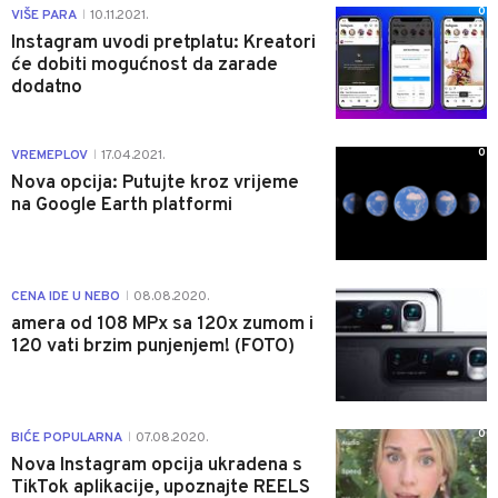
0
VIŠE PARA
10.11.2021.
|
Instagram uvodi pretplatu: Kreatori
će dobiti mogućnost da zarade
dodatno
0
VREMEPLOV
17.04.2021.
|
Nova opcija: Putujte kroz vrijeme
na Google Earth platformi
0
CENA IDE U NEBO
08.08.2020.
|
amera od 108 MPx sa 120x zumom i
120 vati brzim punjenjem! (FOTO)
0
BIĆE POPULARNA
07.08.2020.
|
Nova Instagram opcija ukradena s
TikTok aplikacije, upoznajte REELS