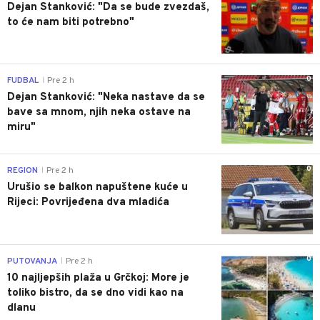
Dejan Stanković: "Da se bude zvezdaš,
to će nam biti potrebno"
0
FUDBAL
Pre 2 h
|
Dejan Stanković: "Neka nastave da se
bave sa mnom, njih neka ostave na
miru"
0
REGION
Pre 2 h
|
Urušio se balkon napuštene kuće u
Rijeci: Povrijeđena dva mladića
0
PUTOVANJA
Pre 2 h
|
10 najljepših plaža u Grčkoj: More je
toliko bistro, da se dno vidi kao na
dlanu