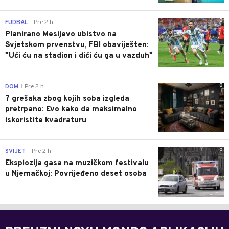
0
FUDBAL
Pre 2 h
|
Planirano Mesijevo ubistvo na
Svjetskom prvenstvu, FBI obaviješten:
"Ući ću na stadion i dići ću ga u vazduh"
0
DOM
Pre 2 h
|
7 grešaka zbog kojih soba izgleda
pretrpano: Evo kako da maksimalno
iskoristite kvadraturu
0
SVIJET
Pre 2 h
|
Eksplozija gasa na muzičkom festivalu
u Njemačkoj: Povrijeđeno deset osoba