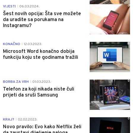
0
VIJESTI
06.03.2024.
|
Šest novih opcija: Šta sve možete
da uradite sa porukama na
Instagramu?
0
KONAČNO
12.03.2023.
|
Microsoft Word konačno dobija
funkciju koju ste godinama tražili
0
BORBA ZA VRH
01.03.2023.
|
Telefon za koji nikada niste čuli
prijeti da sruši Samsung
0
KRAJ?
02.02.2023.
|
Novo pravilo: Evo kako Netflix želi
da zaustavi dijeljenje naloga