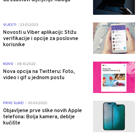
0
VIJESTI
23.01.2023.
|
Novosti u Viber aplikaciji: Stižu
verifikacije i opcije za poslovne
korisnike
0
NOVO
08.10.2022.
|
Nova opcija na Twitteru: Foto,
video i gif u jednom postu
0
PRVE SLIKE!
30.03.2022.
|
Objavljene prve slike novih Apple
telefona: Bolja kamera, deblje
kućište