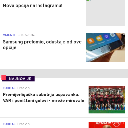
Nova opcija na Instagramu!
0
VIJESTI
21.06.2017.
|
Samsung prelomio, odustaje od ove
opcije
NAJNOVIJE
0
FUDBAL
Pre 2 h
|
Premijerligaška subotnja uspavanka:
VAR i poništeni golovi - mreže mirovale
0
FUDBAL
Pre 2 h
|