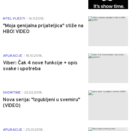
0
MTEL VIJESTI
16.11.2018.
|
"Moja genijalna prijateljica" stiže na
HBO! VIDEO
0
APLIKACIJE
18.10.2018.
|
Viber: Čak 4 nove funkcije + opis
svake i upotreba
0
SHOWTIME
22.02.2018.
|
Nova serija: "Izgubljeni u svemiru"
(VIDEO)
0
APLIKACIJE
25.01.2018.
|