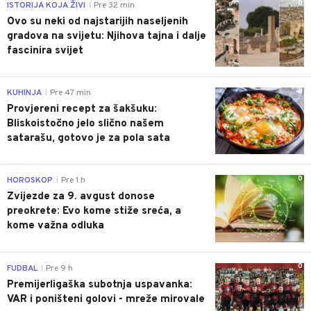
0
ISTORIJA KOJA ŽIVI
Pre 32 min
|
Ovo su neki od najstarijih naseljenih
gradova na svijetu: Njihova tajna i dalje
fascinira svijet
0
KUHINJA
Pre 47 min
|
Provjereni recept za šakšuku:
Bliskoistočno jelo slično našem
satarašu, gotovo je za pola sata
0
HOROSKOP
Pre 1 h
|
Zvijezde za 9. avgust donose
preokrete: Evo kome stiže sreća, a
kome važna odluka
0
FUDBAL
Pre 9 h
|
Premijerligaška subotnja uspavanka:
VAR i poništeni golovi - mreže mirovale