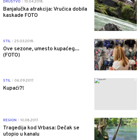
0
DRUŠTVO
10.04.2018.
|
Banjalučka atrakcija: Vrućica dobila
kaskade FOTO
0
STIL
25.03.2018.
|
Ove sezone, umesto kupaćeg...
(FOTO)
0
STIL
06.09.2017.
|
Kupaći?!
0
REGION
10.08.2017.
|
Tragedija kod Vrbasa: Dečak se
utopio u kanalu