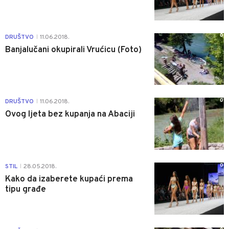
0
DRUŠTVO
11.06.2018.
|
Banjalučani okupirali Vrućicu (Foto)
0
DRUŠTVO
11.06.2018.
|
Ovog ljeta bez kupanja na Abaciji
0
STIL
28.05.2018.
|
Kako da izaberete kupaći prema
tipu građe