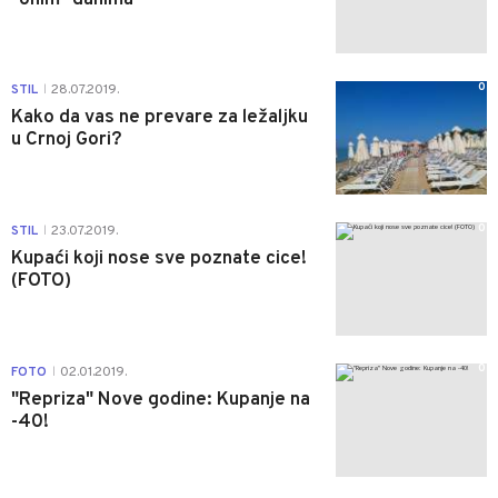
0
STIL
28.07.2019.
|
Kako da vas ne prevare za ležaljku
u Crnoj Gori?
0
STIL
23.07.2019.
|
Kupaći koji nose sve poznate cice!
(FOTO)
0
FOTO
02.01.2019.
|
"Repriza" Nove godine: Kupanje na
-40!