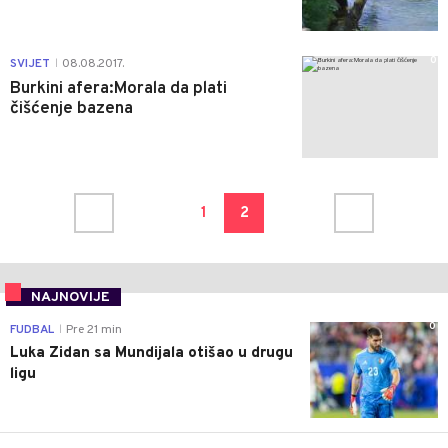
0
SVIJET
08.08.2017.
|
Burkini afera:Morala da plati
čišćenje bazena
1
2
NAJNOVIJE
0
FUDBAL
Pre 21 min
|
Luka Zidan sa Mundijala otišao u drugu
ligu