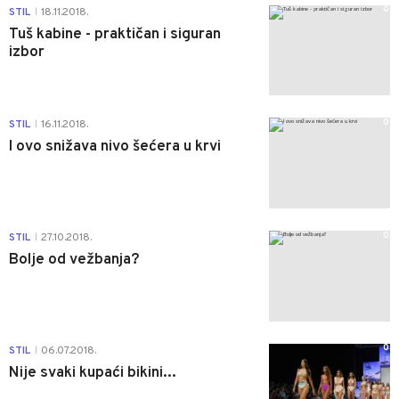
0
STIL
18.11.2018.
|
Tuš kabine - praktičan i siguran
izbor
0
STIL
16.11.2018.
|
I ovo snižava nivo šećera u krvi
0
STIL
27.10.2018.
|
Bolje od vežbanja?
0
STIL
06.07.2018.
|
Nije svaki kupaći bikini...