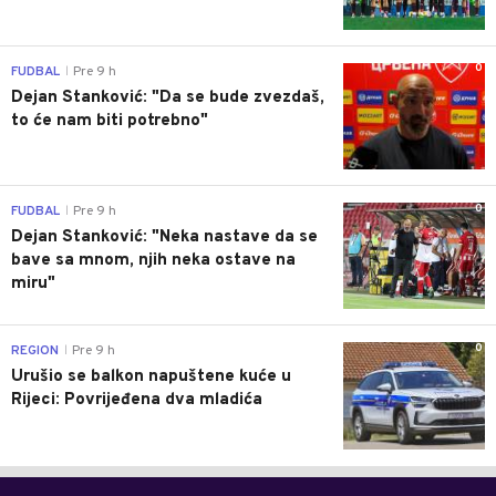
0
FUDBAL
Pre 9 h
|
Dejan Stanković: "Da se bude zvezdaš,
to će nam biti potrebno"
0
FUDBAL
Pre 9 h
|
Dejan Stanković: "Neka nastave da se
bave sa mnom, njih neka ostave na
miru"
0
REGION
Pre 9 h
|
Urušio se balkon napuštene kuće u
Rijeci: Povrijeđena dva mladića