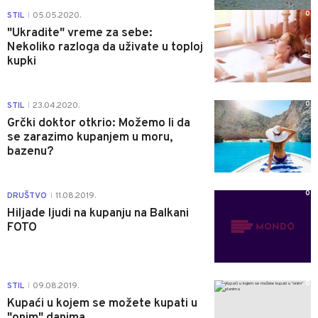
0
STIL
05.05.2020.
|
"Ukradite" vreme za sebe:
Nekoliko razloga da uživate u toploj
kupki
0
STIL
23.04.2020.
|
Grčki doktor otkrio: Možemo li da
se zarazimo kupanjem u moru,
bazenu?
0
DRUŠTVO
11.08.2019.
|
Hiljade ljudi na kupanju na Balkani
FOTO
0
STIL
09.08.2019.
|
Kupaći u kojem se možete kupati u
"onim" danima