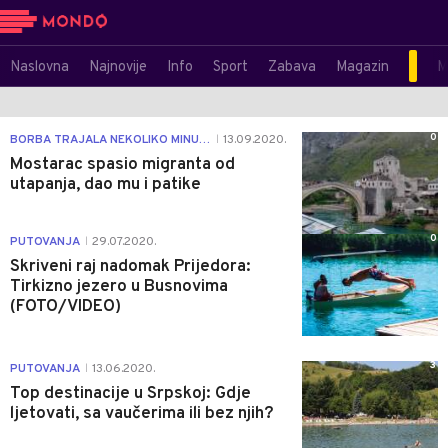
Naslovna
Najnovije
Info
Sport
Zabava
Magazin
M
0
BORBA TRAJALA NEKOLIKO MINUTA
13.09.2020.
|
Mostarac spasio migranta od
utapanja, dao mu i patike
0
PUTOVANJA
29.07.2020.
|
Skriveni raj nadomak Prijedora:
Tirkizno jezero u Busnovima
(FOTO/VIDEO)
3
PUTOVANJA
13.06.2020.
|
Top destinacije u Srpskoj: Gdje
ljetovati, sa vaučerima ili bez njih?