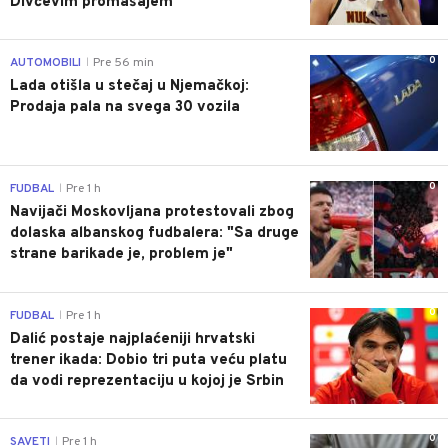
Divčevim promašajem
0
AUTOMOBILI
Pre 56 min
|
Lada otišla u stečaj u Njemačkoj:
Prodaja pala na svega 30 vozila
0
FUDBAL
Pre 1 h
|
Navijači Moskovljana protestovali zbog
dolaska albanskog fudbalera: "Sa druge
strane barikade je, problem je"
0
FUDBAL
Pre 1 h
|
Dalić postaje najplaćeniji hrvatski
trener ikada: Dobio tri puta veću platu
da vodi reprezentaciju u kojoj je Srbin
0
SAVETI
Pre 1 h
|