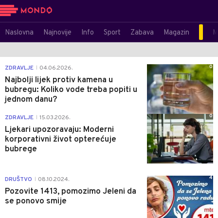
Naslovna
Najnovije
Info
Sport
Zabava
Magazin
M
0
ZDRAVLJE
04.06.2026.
|
Najbolji lijek protiv kamena u
bubregu: Koliko vode treba popiti u
jednom danu?
0
ZDRAVLJE
15.03.2026.
|
Ljekari upozoravaju: Moderni
korporativni život opterećuje
bubrege
4
DRUŠTVO
08.10.2024.
|
Pozovite 1413, pomozimo Jeleni da
se ponovo smije