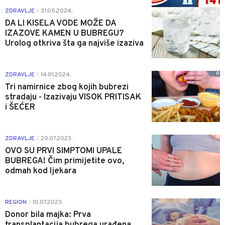
0
ZDRAVLJE
31.05.2024.
|
DA LI KISELA VODE MOŽE DA
IZAZOVE KAMEN U BUBREGU?
Urolog otkriva šta ga najviše izaziva
0
ZDRAVLJE
14.01.2024.
|
Tri namirnice zbog kojih bubrezi
stradaju - Izazivaju VISOK PRITISAK
i ŠEĆER
0
ZDRAVLJE
20.07.2023.
|
OVO SU PRVI SIMPTOMI UPALE
BUBREGA! Čim primijetite ovo,
odmah kod ljekara
0
REGION
10.07.2023.
|
Donor bila majka: Prva
transplantacija bubrega urađena