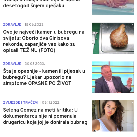
desetogodišnjem dječaku
0
ZDRAVLJE
15.06.2023.
|
Ovo je najveći kamen u bubregu na
svijetu: Oborio dva Ginisova
rekorda, zapanjiće vas kako su
opisali TEŽINU (FOTO)
0
ZDRAVLJE
30.03.2023.
|
Šta je opasnije - kamen ili pijesak u
bubregu? Ljekar upozorio na
simptome OPASNE PO ŽIVOT
0
ZVIJEZDE I TRAČEVI
08.11.2022.
|
Selena Gomez na meti kritika: U
dokumentarcu nije ni pomenula
drugaricu koja joj je donirala bubreg