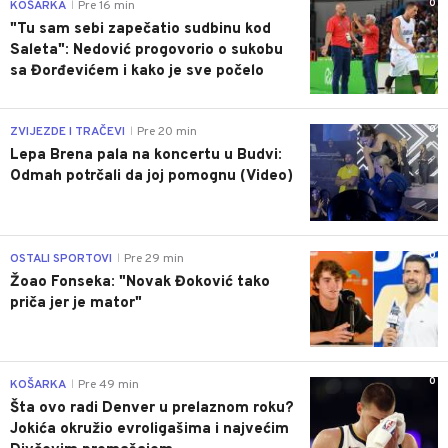
0
KOŠARKA
Pre 16 min
|
"Tu sam sebi zapečatio sudbinu kod
Saleta": Nedović progovorio o sukobu
sa Đorđevićem i kako je sve počelo
0
ZVIJEZDE I TRAČEVI
Pre 20 min
|
Lepa Brena pala na koncertu u Budvi:
Odmah potrčali da joj pomognu (Video)
0
OSTALI SPORTOVI
Pre 29 min
|
Žoao Fonseka: "Novak Đoković tako
priča jer je mator"
0
KOŠARKA
Pre 49 min
|
Šta ovo radi Denver u prelaznom roku?
Jokića okružio evroligašima i najvećim