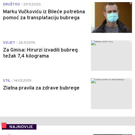
0
DRUŠTVO
29.11.2020.
|
Marku Vučkoviću iz Bileće potrebna
pomoć za transplataciju bubrega
0
SVIJET
26.11.2019.
|
Za Ginisa: Hirurzi izvadili bubreg
težak 7,4 kilograma
0
STIL
14.03.2019.
|
Zlatna pravila za zdrave bubrege
NAJNOVIJE