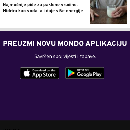
Najmoćnije piće za paklene vrućine:
Hidrira kao voda, ali daje više energije
PREUZMI NOVU MONDO APLIKACIJU
Savršen spoj vijesti i zabave.