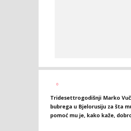
Vesna
AUTOR
0
Kerkez
Tridesettrogodišnji Marko Vučk
bubrega u Bjelorusiju za šta m
pomoć mu je, kako kaže, dobr