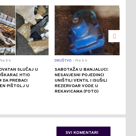
0
1
re 5 h
DRUŠTVO
Pre 5 h
REGI
|
OVATAN SLUČAJ U
SABOTAŽA U BANJALUCI:
VUČ
UŠKARAC HTIO
NESAVJESNI POJEDINCI
VEČ
 DA PREBACI
UNIŠTILI VENTIL I ISUŠILI
POZ
EN PIŠTOLJ U
REZERVOAR VODE U
RAZ
R
REKAVICAMA (FOTO)
(FO
SVI KOMENTARI