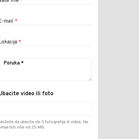
Vaše ime
*
E-mail
*
Lokacija
*
Ubacite video ili foto
Možete da ubacite do 3 fotografije ili videa. Ne
smije biti više od 25 MB.