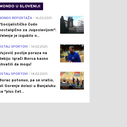
MONDO U SLOVENIJI
4
MONDO REPORTAŽA
16.02.2021.
|
"Socijalističko čudo
nostalgično za Jugoslavijom":
Velenje je izgubilo n...
1
OSTALI SPORTOVI
14.02.2021.
|
Vujović poslije poraza na
debiju: Igrači Borca kasno
shvatili da mogu!
3
OSTALI SPORTOVI
14.02.2021.
|
Borac potonuo, pa se vratio,
ali Gorenje dolazi u Banjaluku
sa "plus čet...