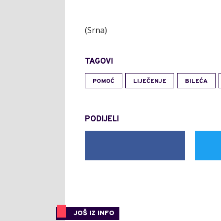
(Srna)
TAGOVI
POMOĆ
LIJEČENJE
BILEĆA
PODIJELI
JOŠ IZ INFO