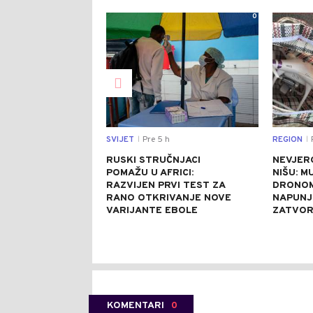
0
SVIJET
Pre 5 h
REGION
P
|
|
RUSKI STRUČNJACI
NEVJER
POMAŽU U AFRICI:
NIŠU: M
RAZVIJEN PRVI TEST ZA
DRONOM
RANO OTKRIVANJE NOVE
NAPUNJ
VARIJANTE EBOLE
ZATVO
KOMENTARI
0