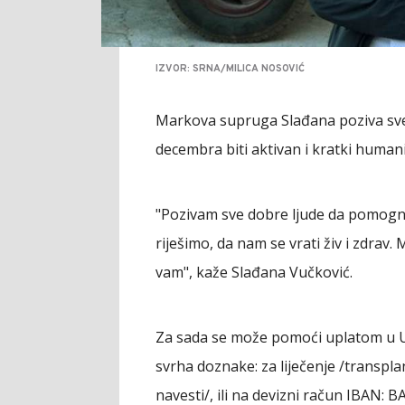
IZVOR: SRNA/MILICA NOSOVIĆ
Markova supruga Slađana poziva sv
decembra biti aktivan i kratki humani
"Pozivam sve dobre ljude da pomog
riješimo, da nam se vrati živ i zdrav
vam", kaže Slađana Vučković.
Za sada se može pomoći uplatom u U
svrha doznake: za liječenje /transp
navesti/, ili na devizni račun IBAN