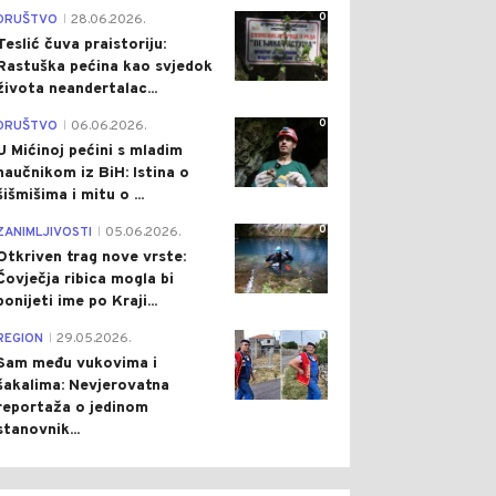
0
DRUŠTVO
28.06.2026.
|
Teslić čuva praistoriju:
Rastuška pećina kao svjedok
života neandertalac...
0
DRUŠTVO
06.06.2026.
|
U Mićinoj pećini s mladim
naučnikom iz BiH: Istina o
šišmišima i mitu o ...
0
ZANIMLJIVOSTI
05.06.2026.
|
Otkriven trag nove vrste:
Čovječja ribica mogla bi
ponijeti ime po Kraji...
0
REGION
29.05.2026.
|
Sam među vukovima i
šakalima: Nevjerovatna
reportaža o jedinom
stanovnik...