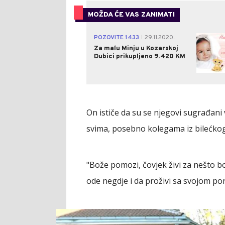
MOŽDA ĆE VAS ZANIMATI
POZOVITE 1433
29.11.2020.
|
Za malu Minju u Kozarskoj
Dubici prikupljeno 9.420 KM
On ističe da su se njegovi sugrađani v
svima, posebno kolegama iz bilećko
"Bože pomozi, čovjek živi za nešto bolj
ode negdje i da proživi sa svojom p