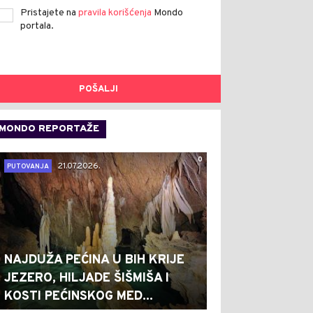
Pristajete na
pravila korišćenja
Mondo
portala.
POŠALJI
MONDO REPORTAŽE
0
21.07.2026.
PUTOVANJA
NAJDUŽA PEĆINA U BIH KRIJE
JEZERO, HILJADE ŠIŠMIŠA I
KOSTI PEĆINSKOG MED...