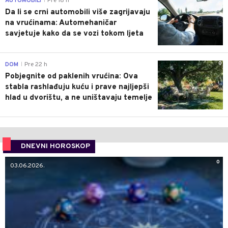
AUTOMOBILI
Pre 18 h
|
Da li se crni automobili više zagrijavaju
na vrućinama: Automehaničar
savjetuje kako da se vozi tokom ljeta
0
DOM
Pre 22 h
|
Pobjegnite od paklenih vrućina: Ova
stabla rashlađuju kuću i prave najljepši
hlad u dvorištu, a ne uništavaju temelje
DNEVNI HOROSKOP
0
03.06.2026.