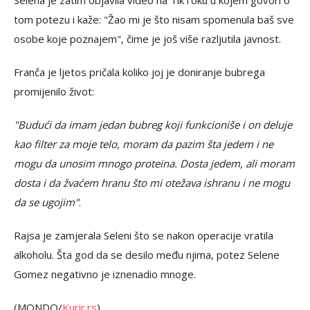
Selena je zatim objavila video na TikToku u kojem govori o
tom potezu i kaže: "Žao mi je što nisam spomenula baš sve
osobe koje poznajem", čime je još više razljutila javnost.
Franča je ljetos pričala koliko joj je doniranje bubrega
promijenilo život:
"Budući da imam jedan bubreg koji funkcioniše i on deluje
kao filter za moje telo, moram da pazim šta jedem i ne
mogu da unosim mnogo proteina. Dosta jedem, ali moram
dosta i da žvaćem hranu što mi otežava ishranu i ne mogu
da se ugojim"
.
Rajsa je zamjerala Seleni što se nakon operacije vratila
alkoholu. Šta god da se desilo među njima, potez Selene
Gomez negativno je iznenadio mnoge.
(MONDO/
Kurir.rs
)