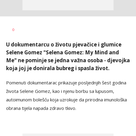
Vesna
AUTOR
0
Kerkez
U dokumentarcu o životu pjevačice i glumice
Selene Gomez "Selena Gomez: My Mind and
Me" ne pominje se jedna važna osoba - djevojka
koja joj je donirala bubreg i spasla život.
Pomenuti dokumentarac prikazuje posljednjih šest godina
života Selene Gomez, kao i njenu borbu sa lupusom,
autoimunom bolešću koja uzrokuje da prirodna imunološka
obrana tijela napada zdravo tkivo.