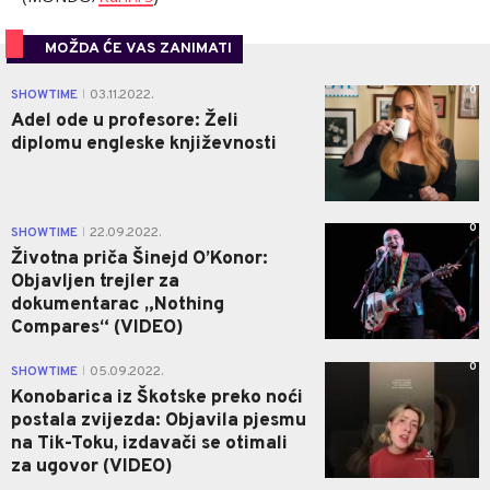
MOŽDA ĆE VAS ZANIMATI
0
SHOWTIME
03.11.2022.
|
Adel ode u profesore: Želi
diplomu engleske književnosti
0
SHOWTIME
22.09.2022.
|
Životna priča Šinejd O’Konor:
Objavljen trejler za
dokumentarac „Nothing
Compares“ (VIDEO)
0
SHOWTIME
05.09.2022.
|
Konobarica iz Škotske preko noći
postala zvijezda: Objavila pjesmu
na Tik-Toku, izdavači se otimali
za ugovor (VIDEO)