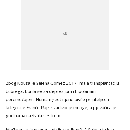
Zbog lupusa je Selena Gomez 2017. imala transplantaciju
bubrega, borila se sa depresijom i bipolarnim
poremećajem. Humani gest njene bivše prijateljice i
koleginice Franče Rajze zadivio je mnoge, a pjevačica je
godinama nazivala sestrom.
Međutim, u filmu nema ni riječi o Franči. A Selena je kao