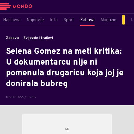
Naslovna
Najnovije
Info
Sport
Zabava
Magazin
M
Zabava
Zvijezde i tračevi
Selena Gomez na meti kritika:
U dokumentarcu nije ni
pomenula drugaricu koja joj je
donirala bubreg
08.11.2022. / 18:38