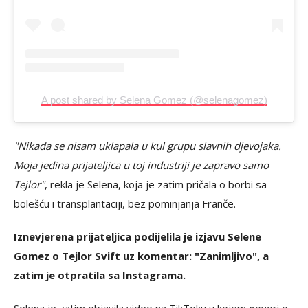
A post shared by Selena Gomez (@selenagomez)
"Nikada se nisam uklapala u kul grupu slavnih djevojaka.
Moja jedina prijateljica u toj industriji je zapravo samo
Tejlor"
, rekla je Selena, koja je zatim pričala o borbi sa
bolešću i transplantaciji, bez pominjanja Franče.
Iznevjerena prijateljica podijelila je izjavu Selene
Gomez o Tejlor Svift uz komentar: "Zanimljivo", a
zatim je otpratila sa Instagrama.