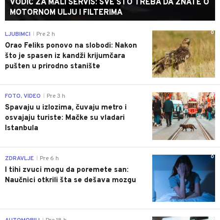
VODIČ ZA MALI SERVIS: SVE ŠTO TREBA DA ZNATE O
MOTORNOM ULJU I FILTERIMA
0
LJUBIMCI
Pre 2 h
|
Orao Feliks ponovo na slobodi: Nakon
što je spasen iz kandži krijumčara
pušten u prirodno stanište
0
FOTO, VIDEO
Pre 3 h
|
Spavaju u izlozima, čuvaju metro i
osvajaju turiste: Mačke su vladari
Istanbula
0
ZDRAVLJE
Pre 6 h
|
I tihi zvuci mogu da poremete san:
Naučnici otkrili šta se dešava mozgu
0