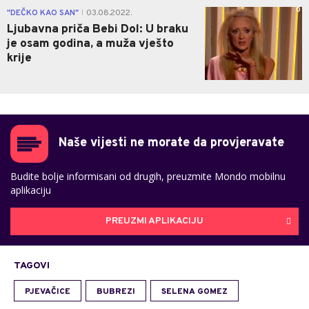
0
"DEČKO KAO SAN"
03.08.2022.
|
Ljubavna priča Bebi Dol: U braku
je osam godina, a muža vješto
krije
Naše vijesti ne morate da provjeravate
Budite bolje informisani od drugih, preuzmite Mondo mobilnu
aplikaciju
PREUZMI APLIKACIJU
TAGOVI
PJEVAČICE
BUBREZI
SELENA GOMEZ