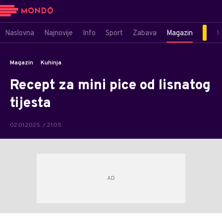
Naslovna
Najnovije
Info
Sport
Zabava
Magazin
M
Magazin
Kuhinja
Recept za mini pice od lisnatog
tijesta
02.01.2025. / 21:05