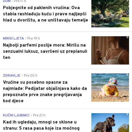
0
DOM
Pre 17 h
|
Pobjegnite od paklenih vrućina: Ova
stabla rashlađuju kuću i prave najljepši
hlad u dvorištu, a ne uništavaju temelje
0
MIRISI LJETA
Pre 19 h
|
Najbolji parfemi poslije mora: Mirišu na
senzualni luksuz, savršeni uz preplanuli
ten
0
ZDRAVLJE
Pre 20 h
|
Vrućine su posebno opasne za
najmlađe: Pedijatar objašnjava kako da
prepoznate prve znake pregrijavanja
kod djece
0
KUĆNI LJUBIMCI
Pre 21 h
|
Kad ih ugledaju, mnogi se sklone u
stranu: 5 rasa pasa koje iza moćnog