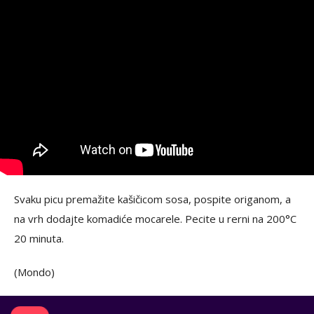
Svaku picu premažite kašičicom sosa, pospite origanom, a
na vrh dodajte komadiće mocarele. Pecite u rerni na 200°C
20 minuta.
(Mondo)