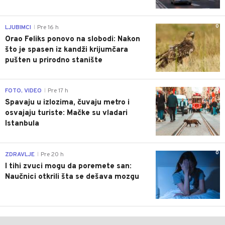
0
LJUBIMCI
Pre 16 h
|
Orao Feliks ponovo na slobodi: Nakon
što je spasen iz kandži krijumčara
pušten u prirodno stanište
0
FOTO, VIDEO
Pre 17 h
|
Spavaju u izlozima, čuvaju metro i
osvajaju turiste: Mačke su vladari
Istanbula
0
ZDRAVLJE
Pre 20 h
|
I tihi zvuci mogu da poremete san:
Naučnici otkrili šta se dešava mozgu