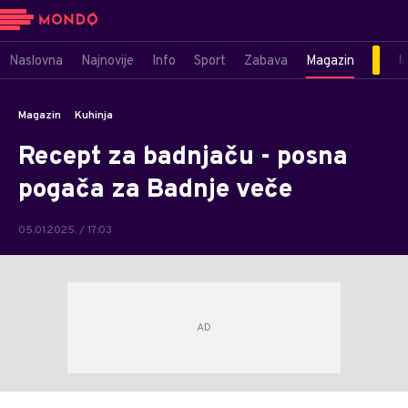
Naslovna
Najnovije
Info
Sport
Zabava
Magazin
M
Magazin
Kuhinja
Recept za badnjaču - posna
pogača za Badnje veče
05.01.2025. / 17:03