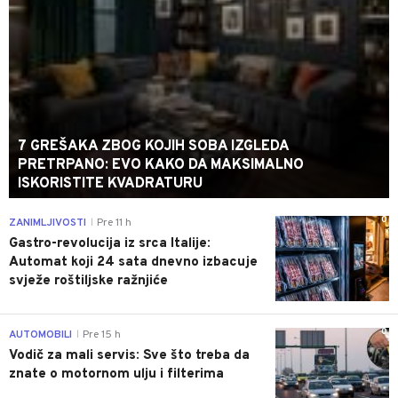
7 GREŠAKA ZBOG KOJIH SOBA IZGLEDA
PRETRPANO: EVO KAKO DA MAKSIMALNO
ISKORISTITE KVADRATURU
0
ZANIMLJIVOSTI
Pre 11 h
|
Gastro-revolucija iz srca Italije:
Automat koji 24 sata dnevno izbacuje
svježe roštiljske ražnjiće
0
AUTOMOBILI
Pre 15 h
|
Vodič za mali servis: Sve što treba da
znate o motornom ulju i filterima