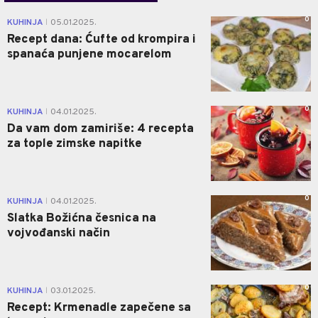
0
KUHINJA
05.01.2025.
|
Recept dana: Ćufte od krompira i
spanaća punjene mocarelom
0
KUHINJA
04.01.2025.
|
Da vam dom zamiriše: 4 recepta
za tople zimske napitke
0
KUHINJA
04.01.2025.
|
Slatka Božićna česnica na
vojvođanski način
0
KUHINJA
03.01.2025.
|
Recept: Krmenadle zapečene sa