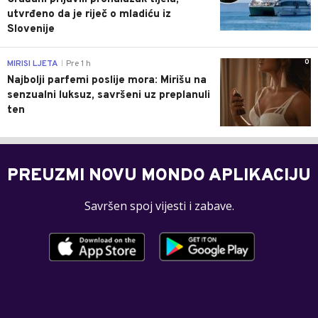
utvrđeno da je riječ o mladiću iz
Slovenije
0
MIRISI LJETA
Pre 1 h
|
Najbolji parfemi poslije mora: Mirišu na
senzualni luksuz, savršeni uz preplanuli
ten
PREUZMI NOVU MONDO APLIKACIJU
Savršen spoj vijesti i zabave.