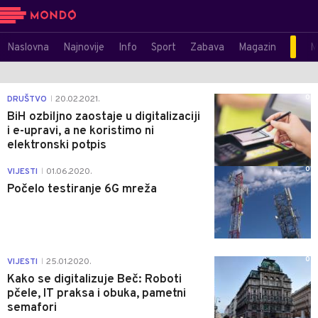
Naslovna
Najnovije
Info
Sport
Zabava
Magazin
M
0
DRUŠTVO
20.02.2021.
|
BiH ozbiljno zaostaje u digitalizaciji
i e-upravi, a ne koristimo ni
elektronski potpis
0
VIJESTI
01.06.2020.
|
Počelo testiranje 6G mreža
0
VIJESTI
25.01.2020.
|
Kako se digitalizuje Beč: Roboti
pčele, IT praksa i obuka, pametni
semafori