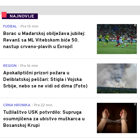
NAJNOVIJE
0
FUDBAL
Pre 15 min
|
Borac u Mađarskoj obilježava jubilej:
Revanš sa ML Vitebskom biće 50.
nastup crveno-plavih u Evropi!
0
REGION
Pre 16 min
|
Apokaliptični prizori požara u
Deliblatskoj peščari: Stigla i Vojska
Srbije, nebo se ne vidi od dima (Foto)
0
CRNA HRONIKA
Pre 22 min
|
Tužilaštvo USK potvrdilo: Supruga
osumnjičena za ubistvo muškarca u
Bosanskoj Krupi