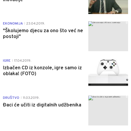
0
EKONOMIJA
23.04.2019.
|
"Školujemo djecu za ono što već ne
postoji"
0
IGRE
17.04.2019.
|
Izbačen CD iz konzole, igre samo iz
oblaka! (FOTO)
0
DRUŠTVO
11.03.2019.
|
Đaci će učiti iz digitalnih udžbenika