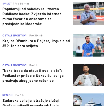
0
SVIJET
Pre 38 min
|
Popularniji od nobelovke i tvorca
Rubikove kocke: Zvijezda internet
mima favorit u anketama za
predsjednika Mađarske
0
OSTALI SPORTOVI
Pre 39 min
|
Kraj za Džumhura u Poljskoj: Izgubio od
359. tenisera svijeta
0
OSTALI SPORTOVI
Pre 1 h
|
"Neko treba da otpusti ove idiote":
Podkaster pričao o Đokoviću, svi ga
prozivaju zbog jedne rečenice
0
REGION
Pre 1 h
|
Zadarska policija istražuje slučaj:
Građani prijavili pronalazak tijela,