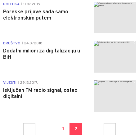
0
POLITIKA
17.02.2019.
|
Poreske prijave sada samo
elektronskim putem
0
DRUŠTVO
24.07.2018.
|
Dodatni milioni za digitalizaciju u
BiH
0
VIJESTI
29.12.2017.
|
Isključen FM radio signal, ostao
digitalni
1
2