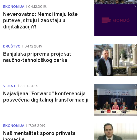
0
EKONOMIJA
04.12.2019.
|
Neverovatno: Nemci imaju loše
puteve, struju i zaostaju u
digitalizaciji?!
0
DRUŠTVO
04.12.2019.
|
Banjaluka priprema projekat
naučno-tehnološkog parka
0
VIJESTI
23.11.2019.
|
Najavljena "Forward" konferencija
posvećena digitalnoj transformaciji
2
EKONOMIJA
17.05.2019.
|
Naš mentalitet sporo prihvata
inovacije