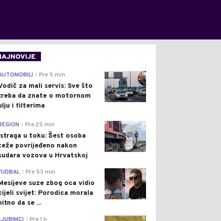
NAJNOVIJE
0
AUTOMOBILI
Pre 5 min
|
Vodič za mali servis: Sve što
treba da znate o motornom
ulju i filterima
0
REGION
Pre 25 min
|
Istraga u toku: Šest osoba
teže povrijeđeno nakon
sudara vozova u Hrvatskoj
0
FUDBAL
Pre 53 min
|
Mesijeve suze zbog oca vidio
cijeli svijet: Porodica morala
hitno da se ...
0
LJUBIMCI
Pre 1 h
|