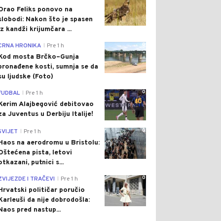
Orao Feliks ponovo na
slobodi: Nakon što je spasen
iz kandži krijumčara ...
0
CRNA HRONIKA
Pre 1 h
|
Kod mosta Brčko–Gunja
pronađene kosti, sumnja se da
su ljudske (Foto)
0
FUDBAL
Pre 1 h
|
Kerim Alajbegović debitovao
za Juventus u Derbiju Italije!
0
SVIJET
Pre 1 h
|
Haos na aerodromu u Bristolu:
Oštećena pista, letovi
otkazani, putnici s...
0
ZVIJEZDE I TRAČEVI
Pre 1 h
|
Hrvatski političar poručio
Karleuši da nije dobrodošla:
Naos pred nastup...