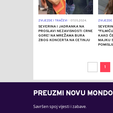
ZVIJEZDE I TRAČEVI
07.05.2024.
ZVIJEZDE 
|
SEVERINA I JADRANKA NA
SEVERI
PROSLAVI NEZAVISNOSTI CRNE
"FILMIĆ
GORE! NA MREŽAMA BURA
KAKO ĆE
ZBOG KONCERTA NA CETINJU
MAJKU 
POMISLI
1
PREUZMI NOVU MONDO
Savršen spoj vijesti i zabave.