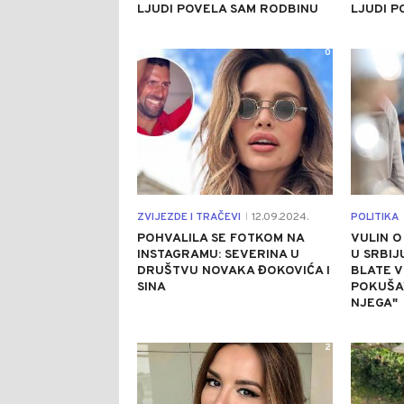
LJUDI POVELA SAM RODBINU
LJUDI P
0
ZVIJEZDE I TRAČEVI
12.09.2024.
POLITIKA
|
POHVALILA SE FOTKOM NA
VULIN 
INSTAGRAMU: SEVERINA U
U SRBIJ
DRUŠTVU NOVAKA ĐOKOVIĆA I
BLATE V
SINA
POKUŠA
NJEGA"
2