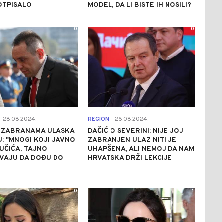
OTPISALO
MODEL, DA LI BISTE IH NOSILI?
0
0
28.08.2024.
REGION
26.08.2024.
|
|
O ZABRANAMA ULASKA
DAČIĆ O SEVERINI: NIJE JOJ
U: "MNOGI KOJI JAVNO
ZABRANJEN ULAZ NITI JE
UČIĆA, TAJNO
UHAPŠENA, ALI NEMOJ DA NAM
VAJU DA DOĐU DO
HRVATSKA DRŽI LEKCIJE
0
1