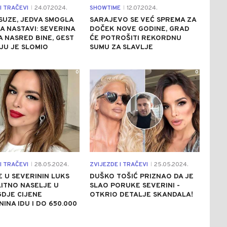
I TRAČEVI
24.07.2024.
SHOWTIME
12.07.2024.
|
|
SUZE, JEDVA SMOGLA
SARAJEVO SE VEĆ SPREMA ZA
A NASTAVI: SEVERINA
DOČEK NOVE GODINE, GRAD
 NASRED BINE, GEST
ĆE POTROŠITI REKORDNU
JU JE SLOMIO
SUMU ZA SLAVLJE
0
0
I TRAČEVI
28.05.2024.
ZVIJEZDE I TRAČEVI
25.05.2024.
|
|
E U SEVERININ LUKS
DUŠKO TOŠIĆ PRIZNAO DA JE
LITNO NASELJE U
SLAO PORUKE SEVERINI -
GDJE CIJENE
OTKRIO DETALJE SKANDALA!
INA IDU I DO 650.000