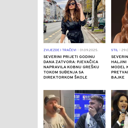
ZVIJEZDE I TRAČEVI
01.09.2025.
STIL
29.0
|
|
SEVERINI PRIJETI GODINU
SEVERIN
DANA ZATVORA: PJEVAČICA
HALJINI
NAPRAVILA KOBNU GREŠKU
MODEL 
TOKOM SUĐENJA SA
PRETVAR
DIREKTORKOM ŠKOLE
BAJKE
0