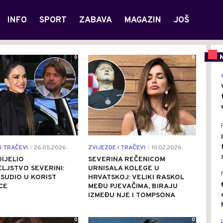
INFO
SPORT
ZABAVA
MAGAZIN
JOŠ
0
0
I TRAČEVI
26.05.2026.
ZVIJEZDE I TRAČEVI
10.02.2026.
|
|
IJELIO
SEVERINA REČENICOM
LJSTVO SEVERINI:
URNISALA KOLEGE U
SUDIO U KORIST
HRVATSKOJ: VELIKI RASKOL
CE
MEĐU PJEVAČIMA, BIRAJU
IZMEĐU NJE I TOMPSONA
0
0