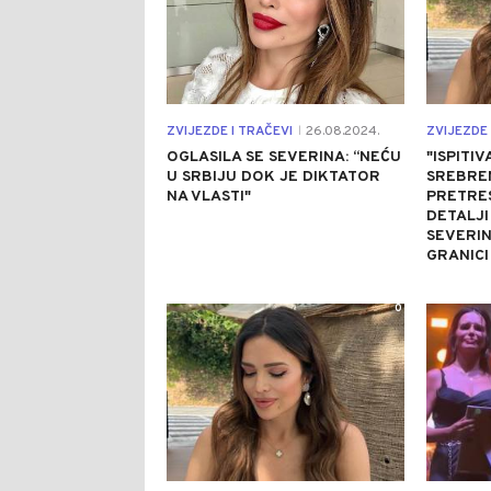
ZVIJEZDE I TRAČEVI
26.08.2024.
ZVIJEZDE 
|
OGLASILA SE SEVERINA: “NEĆU
"ISPITIV
U SRBIJU DOK JE DIKTATOR
SREBREN
NA VLASTI"
PRETRES
DETALJI
SEVERIN
GRANICI
0