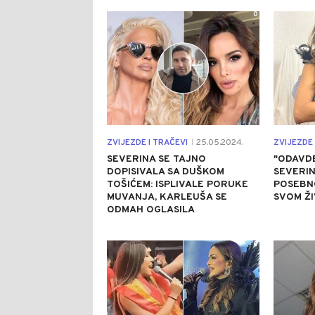
0
ZVIJEZDE I TRAČEVI
25.05.2024.
ZVIJEZDE 
|
SEVERINA SE TAJNO
"ODAVDE
DOPISIVALA SA DUŠKOM
SEVERI
TOŠIĆEM: ISPLIVALE PORUKE
POSEBN
MUVANJA, KARLEUŠA SE
SVOM Ž
ODMAH OGLASILA
0