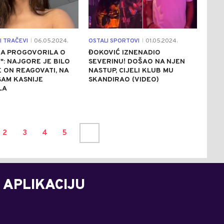
I TRAČEVI
06.05.2024.
OSTALI SPORTOVI
01.05.2024.
|
|
NA PROGOVORILA O
ĐOKOVIĆ IZNENADIO
U": NAJGORE JE BILO
SEVERINU! DOŠAO NA NJEN
 ON REAGOVATI, NA
NASTUP, CIJELI KLUB MU
SAM KASNIJE
SKANDIRAO (VIDEO)
LA
2
3
4
5
 APLIKACIJU