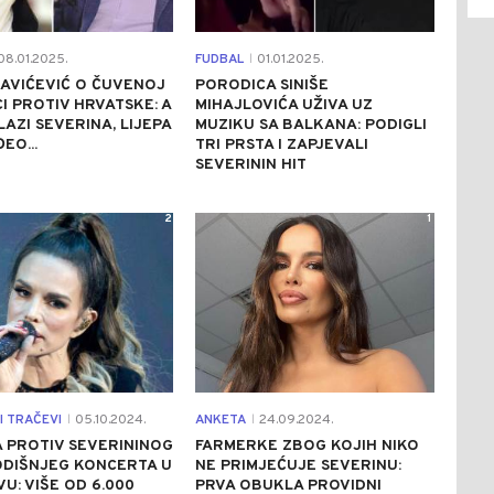
8.01.2025.
FUDBAL
01.01.2025.
|
AVIĆEVIĆ O ČUVENOJ
PORODICA SINIŠE
I PROTIV HRVATSKE: A
MIHAJLOVIĆA UŽIVA UZ
LAZI SEVERINA, LIJEPA
MUZIKU SA BALKANA: PODIGLI
EO...
TRI PRSTA I ZAPJEVALI
SEVERININ HIT
2
1
I TRAČEVI
05.10.2024.
ANKETA
24.09.2024.
|
|
A PROTIV SEVERININOG
FARMERKE ZBOG KOJIH NIKO
DIŠNJEG KONCERTA U
NE PRIMJEĆUJE SEVERINU:
U: VIŠE OD 6.000
PRVA OBUKLA PROVIDNI