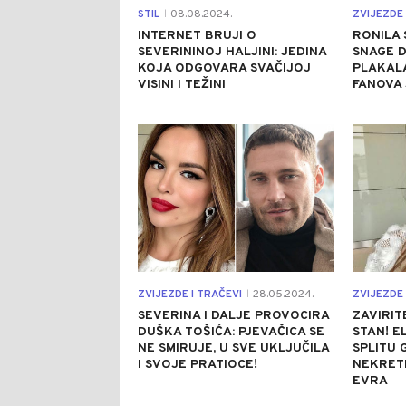
STIL
08.08.2024.
ZVIJEZDE 
|
INTERNET BRUJI O
RONILA 
SEVERININOJ HALJINI: JEDINA
SNAGE D
KOJA ODGOVARA SVAČIJOJ
PLAKALA
VISINI I TEŽINI
FANOVA 
0
ZVIJEZDE I TRAČEVI
28.05.2024.
ZVIJEZDE 
|
SEVERINA I DALJE PROVOCIRA
ZAVIRIT
DUŠKA TOŠIĆA: PJEVAČICA SE
STAN! E
NE SMIRUJE, U SVE UKLJUČILA
SPLITU 
I SVOJE PRATIOCE!
NEKRETN
EVRA