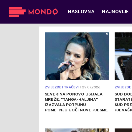
NASLOVNA
NAJNOVIJE
0
ZVIJEZDE I TRAČEVI
29.07.2026.
ZVIJEZDE 
|
SEVERINA PONOVO USIJALA
SUD DOD
MREŽE: "TANGA-HALJINA"
STARATE
IZAZVALA POTPUNU
SUD PRE
POMETNJU UOČI NOVE PJESME
PJEVAČI
0