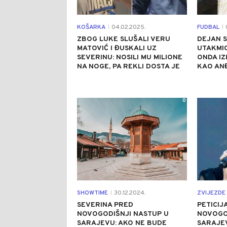
KOŠARKA
04.02.2025.
FUDBAL
0
|
|
ZBOG LUKE SLUŠALI VERU
DEJAN S
MATOVIĆ I ĐUSKALI UZ
UTAKMIC
SEVERINU: NOSILI MU MILIONE
ONDA IZ
NA NOGE, PA REKLI DOSTA JE
KAO ANĐ
0
SHOWTIME
30.12.2024.
ZVIJEZDE 
|
SEVERINA PRED
PETICIJ
NOVOGODIŠNJI NASTUP U
NOVOGO
SARAJEVU: AKO NE BUDE
SARAJEV