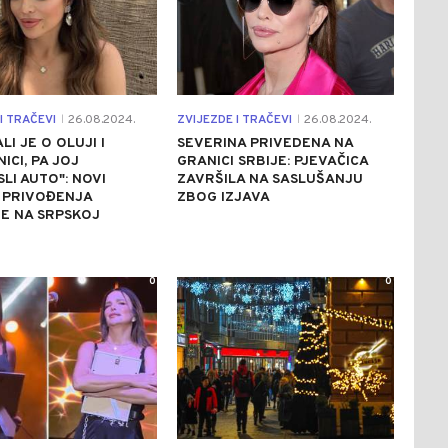
I TRAČEVI
26.08.2024.
ZVIJEZDE I TRAČEVI
26.08.2024.
|
|
ALI JE O OLUJI I
SEVERINA PRIVEDENA NA
ICI, PA JOJ
GRANICI SRBIJE: PJEVAČICA
LI AUTO": NOVI
ZAVRŠILA NA SASLUŠANJU
 PRIVOĐENJA
ZBOG IZJAVA
E NA SRPSKOJ
0
0