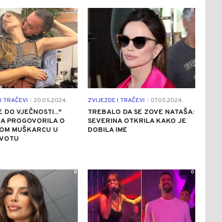
0
0
I TRAČEVI
20.05.2024.
ZVIJEZDE I TRAČEVI
07.05.2024.
|
|
 DO VJEČNOSTI..."
TREBALO DA SE ZOVE NATAŠA:
NA PROGOVORILA O
SEVERINA OTKRILA KAKO JE
OM MUŠKARCU U
DOBILA IME
IVOTU
0
0