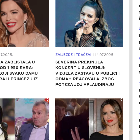
7.2025.
ZVIJEZDE I TRAČEVI
14.07.2025.
|
A ZABLISTALA U
SEVERINA PREKINULA
 OD 1.950 EVRA:
KONCERT U SLOVENIJI:
KOJI SVAKU DAMU
VIDJELA ZASTAVU U PUBLICI I
A U PRINCEZU IZ
ODMAH REAGOVALA, ZBOG
POTEZA JOJ APLAUDIRAJU
0
0