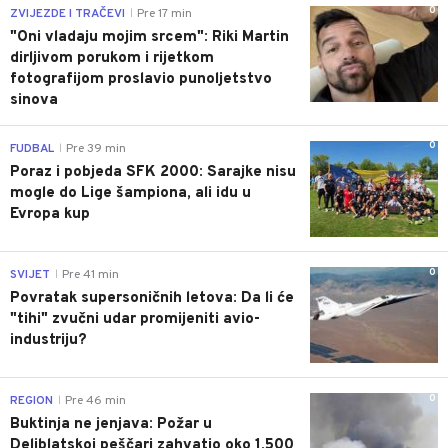
0
ZVIJEZDE I TRAČEVI
Pre 17 min
|
"Oni vladaju mojim srcem": Riki Martin
dirljivom porukom i rijetkom
fotografijom proslavio punoljetstvo
sinova
0
FUDBAL
Pre 39 min
|
Poraz i pobjeda SFK 2000: Sarajke nisu
mogle do Lige šampiona, ali idu u
Evropa kup
0
SVIJET
Pre 41 min
|
Povratak supersoničnih letova: Da li će
"tihi" zvučni udar promijeniti avio-
industriju?
0
REGION
Pre 46 min
|
Buktinja ne jenjava: Požar u
Deliblatskoj peščari zahvatio oko 1.500