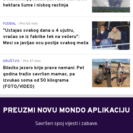
hektara šume i niskog rastinja
0
FUDBAL
Pre 50 min
|
"Ustajao svakog dana u 4 ujutru,
vraćao se iz fabrike tek na večeru":
Mesi se javljao ocu poslije svakog meča
0
DRUŠTVO
Pre 57 min
|
Bilećko jezero krije prave nemani: Pet
godina tražio savršen mamac, pa
izvukao soma od 50 kilograma
(FOTO/VIDEO)
PREUZMI NOVU MONDO APLIKACIJU
Savršen spoj vijesti i zabave.