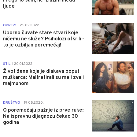
Pregorio sam, ne izlazim među
ljude
0
OPREZ!
25.02.2022.
|
Uporno čuvate stare stvari koje
ničemu ne služe? Psiholozi otkrili -
to je ozbiljan poremećaj!
0
STIL
20.01.2022.
|
Život žene koja je dlakava poput
muškarca: Maltretirali su me i zvali
majmunom
0
DRUŠTVO
19.05.2020.
|
O poremećaju pažnje iz prve ruke:
Na ispravnu dijagnozu čekao 30
godina