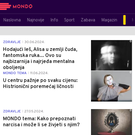
Naslovna
Najnovije
Info
Sport
Zabava
Magazin
M
0
ZDRAVLJE
30.06.2024.
|
Hodajući leš, Alisa u zemlji čuda,
fantomska ruka... Ovo su
najbizarnija i najrjeđa mentalna
oboljenja
0
MONDO TEMA
11.06.2024.
|
U centru pažnje po svaku cijenu:
Histrionični poremećaj ličnosti
0
ZDRAVLJE
27.05.2024.
|
MONDO tema: Kako prepoznati
narcisa i može li se živjeti s njim?