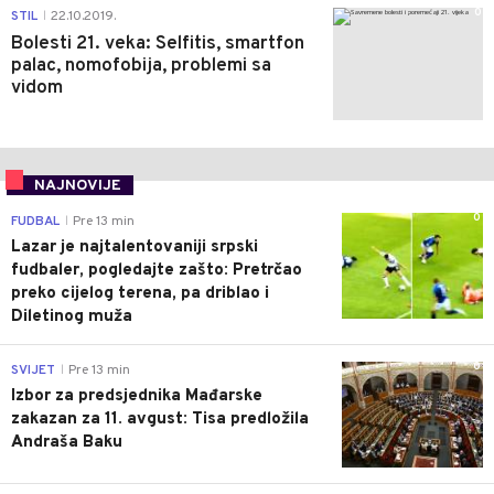
0
STIL
22.10.2019.
|
Bolesti 21. veka: Selfitis, smartfon
palac, nomofobija, problemi sa
vidom
NAJNOVIJE
0
FUDBAL
Pre 13 min
|
Lazar je najtalentovaniji srpski
fudbaler, pogledajte zašto: Pretrčao
preko cijelog terena, pa driblao i
Diletinog muža
0
SVIJET
Pre 13 min
|
Izbor za predsjednika Mađarske
zakazan za 11. avgust: Tisa predložila
Andraša Baku