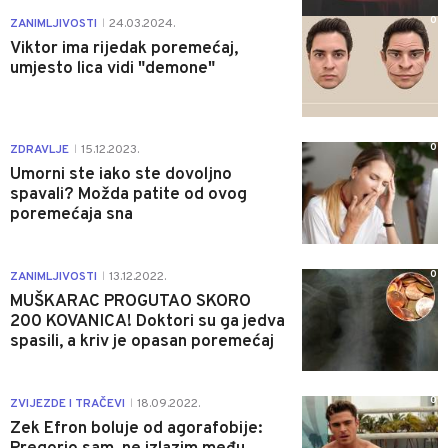
0
ZANIMLJIVOSTI
24.03.2024.
|
Viktor ima rijedak poremećaj,
umjesto lica vidi "demone"
0
ZDRAVLJE
15.12.2023.
|
Umorni ste iako ste dovoljno
spavali? Možda patite od ovog
poremećaja sna
0
ZANIMLJIVOSTI
13.12.2022.
|
MUŠKARAC PROGUTAO SKORO
200 KOVANICA! Doktori su ga jedva
spasili, a kriv je opasan poremećaj
0
ZVIJEZDE I TRAČEVI
18.09.2022.
|
Zek Efron boluje od agorafobije: