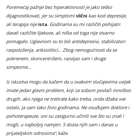
Poremećaj pažnje bez hiperaktivnosti je jako teško
dijagnostikovati, jer su simptomi
slični
kao kod depresije,
ali terapija nije
ista
. Godinama su mi različiti psihijatri
davali različite lijekove, ali ništa od toga nije stvarno
pomagalo. Uglavnom su to bili antidepresivi, stabilizatori
raspoloženja, anksiolitici… Zbog nemogućnosti da se
pokrenem, skoncentrišem, razvijao sam i druge
simptome…
Iz iskustva mogu da kažem da u ovakvim slučajevima uvijek
imate jedan glavni problem, koji za sobom povlači mnoštvo
drugih, ako njega ne tretirate kako treba, onda džaba sve
ostalo. Ja sam tako živio godinama. Ne osuđujem doktore i
psihoterapeute, oni su zasigurno učinili sve što su znali i
mogli, u najboljoj namjeri. S dosta njih sam i danas u
prijateljskim odnosima“,
kaže.