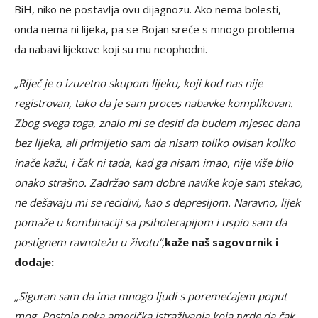
BiH, niko ne postavlja ovu dijagnozu. Ako nema bolesti,
onda nema ni lijeka, pa se Bojan sreće s mnogo problema
da nabavi lijekove koji su mu neophodni.
„Riječ je o izuzetno skupom lijeku, koji kod nas nije
registrovan, tako da je sam proces nabavke komplikovan.
Zbog svega toga, znalo mi se desiti da budem mjesec dana
bez lijeka, ali primijetio sam da nisam toliko ovisan koliko
inače kažu, i čak ni tada, kad ga nisam imao, nije više bilo
onako strašno. Zadržao sam dobre navike koje sam stekao,
ne dešavaju mi se recidivi, kao s depresijom. Naravno, lijek
pomaže u kombinaciji sa psihoterapijom i uspio sam da
postignem ravnotežu u životu“,
kaže naš sagovornik i
dodaje:
„Siguran sam da ima mnogo ljudi s poremećajem poput
mog. Postoje neka američka istraživanja koja tvrde da čak