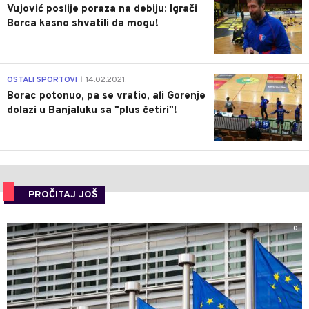
Vujović poslije poraza na debiju: Igrači
Borca kasno shvatili da mogu!
3
OSTALI SPORTOVI
14.02.2021.
|
Borac potonuo, pa se vratio, ali Gorenje
dolazi u Banjaluku sa "plus četiri"!
PROČITAJ JOŠ
0