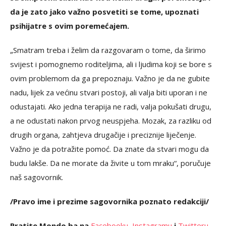
da je zato jako važno posvetiti se tome, upoznati
psihijatre s ovim poremećajem.
„Smatram treba i želim da razgovaram o tome, da širimo
svijest i pomognemo roditeljima, ali i ljudima koji se bore s
ovim problemom da ga prepoznaju. Važno je da ne gubite
nadu, lijek za većinu stvari postoji, ali valja biti uporan i ne
odustajati. Ako jedna terapija ne radi, valja pokušati drugu,
a ne odustati nakon prvog neuspjeha. Mozak, za razliku od
drugih organa, zahtjeva drugačije i preciznije liječenje.
Važno je da potražite pomoć. Da znate da stvari mogu da
budu lakše. Da ne morate da živite u tom mraku“, poručuje
naš sagovornik.
/Pravo ime i prezime sagovornika poznato redakciji/
Pratite Mondo.ba na
Facebooku
,
Instagramu
i
Twitteru
.