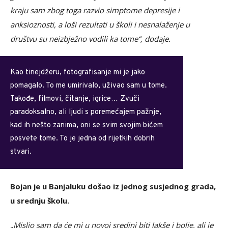
kraju sam zbog toga razvio simptome depresije i
anksioznosti, a loši rezultati u školi i nesnalaženje u
društvu su neizbježno vodili ka tome“, dodaje.
Kao tinejdžeru, fotografisanje mi je jako
pomagalo. To me umirivalo, uživao sam u tome.
Takođe, filmovi, čitanje, igrice… Zvuči
paradoksalno, ali ljudi s poremećajem pažnje,
kad ih nešto zanima, oni se svim svojim bićem
posvete tome. To je jedna od rijetkih dobrih
stvari.
Bojan je u Banjaluku došao iz jednog susjednog grada,
u srednju školu.
„Mislio sam da će mi u novoj sredini biti lakše i bolje, ali je