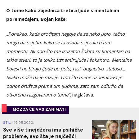
O tome kako zajednica tretira ljude s mentalnim
poremećajem, Bojan kaže:
„Ponekad, kada pročitam negdje da se neko ubio, tačno
mogu da osjetim kako se ta osoba osjećala u tom
momentu. Ali ono što me izuzetno šokira su komentari na
takva stvari, to je toliko uznemirujuće i šokantno. Mentalne
bolesti ne biraju ljude po polu, rasi, bogatstvu, statusu…
Svako može da je razvije. Ono što mene uznemirava je
odnos društva prema tim ljudima, zato sam odlučio da
otvoreno razgovaram o tome“,
naglašava.
MOŽDA ĆE VAS ZANIMATI
0
STIL
19.05.2020.
|
Sve više tinejdžera ima psihičke
probleme, evo šta je najčešći