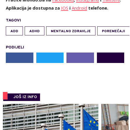
Aplikacija je dostupna za
IOS
i
Android
telefone.
TAGOVI
ADD
ADHD
MENTALNO ZDRAVLJE
POREMEĆAJI
PODIJELI
JOŠ IZ INFO
0