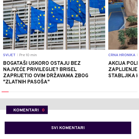
SVIJET
Pre 10 min
CRNA HRONIKA
|
|
BOGATAŠI USKORO OSTAJU BEZ
AKCIJA POLIC
NAJVEĆE PRIVILEGIJE? BRISEL
ZAPLIJENJEN
ZAPRIJETIO OVIM DRŽAVAMA ZBOG
STABLJIKA 
"ZLATNIH PASOŠA"
KOMENTARI
0
SVI KOMENTARI