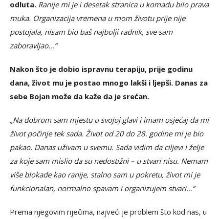
odluta.
Ranije mi je i desetak stranica u komadu bilo prava
muka. Organizacija vremena u mom životu prije nije
postojala, nisam bio baš najbolji radnik, sve sam
zaboravljao…“
Nakon što je dobio ispravnu terapiju, prije godinu
dana, život mu je postao mnogo lakši i ljepši. Danas za
sebe Bojan može da kaže da je srećan.
„Na dobrom sam mjestu u svojoj glavi i imam osjećaj da mi
život počinje tek sada. Život od 20 do 28. godine mi je bio
pakao. Danas uživam u svemu. Sada vidim da ciljevi i želje
za koje sam mislio da su nedostižni – u stvari nisu. Nemam
više blokade kao ranije, stalno sam u pokretu, život mi je
funkcionalan, normalno spavam i organizujem stvari…“
Prema njegovim riječima, najveći je problem što kod nas, u