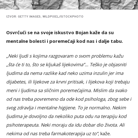
IZVOR: GETTY IMAGES, WILDPIXEL/ISTOCKPHOTO
Osvrćući se na svoje iskustvo Bojan kaže da su
mentalne bolesti i poremećaji kod nas i dalje tabu.
„Neki ljudi s kojima razgovaram o svom problemu kažu
„šta će ti to, što se kljukaš lijekovima“… Teško je objasniti
ljudima da nema razlike kad neko uzima inzulin jer ima
dijabetes, ili lijekove za krvni pritisak, i lijekova koji trebaju
meni i ljudima sa sličnim poremećajima. Mislim da svako
od nas treba povremeno da ode kod psihologa, zbog sebe i
svog zdravlja i mentalne higijene. To je normalno. Nekim
ljudima je dovoljno da nekoliko puta odu na terapiju kod
psihoterapeuta. Neki moraju da idu dobar dio života. Ali
nekima od nas treba farmakoterapija uz to“,
kaže.