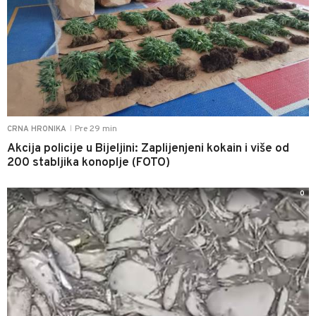
Pre 29 min
CRNA HRONIKA
|
Akcija policije u Bijeljini: Zaplijenjeni kokain i više od
200 stabljika konoplje (FOTO)
0