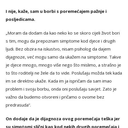
I nije, kaže, sam u borbi s poremećajem pažnje i
posljedicama.
„Moram da dodam da kao neko ko se skoro cijeli život bori
s tim, mogu da prepoznam simptome kod djece i drugih
ljudi. Bez obzira na iskustvo, nisam psiholog da dajem
dijagnoze, već mogu samo da ukažem na simptome. Takve
je djece mnogo, mnogo više nego što mislimo, a strašno je
to što roditelji ne žele da to vide. Poslušaju možda tek kada
im se direktno ukaže. Kada im ja ispričam da sam imao
problem i svoju borbu, onda oni poslušaju savjet. Zato je
važno da budemo otvoreni i pričamo o ovome bez
predrasuda“.
On dodaje da je dijagnoza ovog poremećaja teška jer
su simptomi slični kao kod nekih drugih poremećaja i