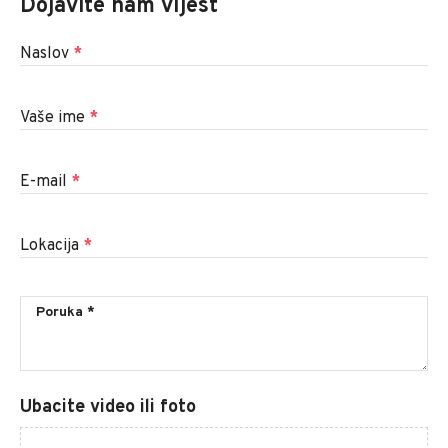
Dojavite nam vijest
Naslov
*
Vaše ime
*
E-mail
*
Lokacija
*
Ubacite video ili foto