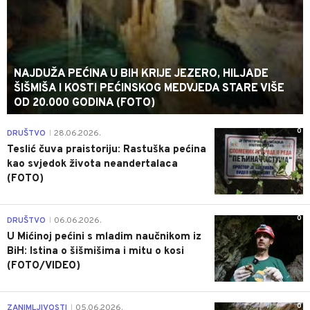
NAJDUŽA PEĆINA U BIH KRIJE JEZERO, HILJADE
ŠIŠMIŠA I KOSTI PEĆINSKOG MEDVJEDA STARE VIŠE
OD 20.000 GODINA (FOTO)
0
DRUŠTVO
28.06.2026.
|
Teslić čuva praistoriju: Rastuška pećina
kao svjedok života neandertalaca
(FOTO)
0
DRUŠTVO
06.06.2026.
|
U Mićinoj pećini s mladim naučnikom iz
BiH: Istina o šišmišima i mitu o kosi
(FOTO/VIDEO)
0
ZANIMLJIVOSTI
05.06.2026.
|