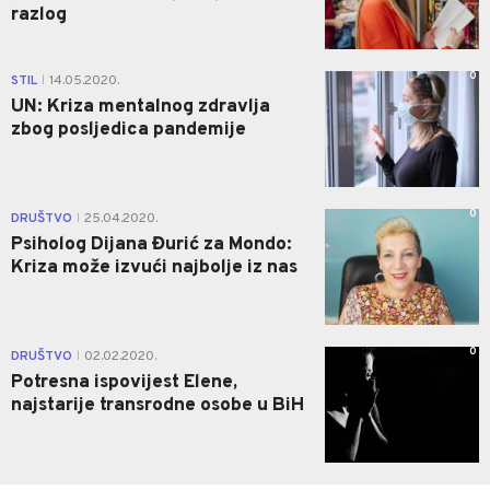
razlog
0
STIL
14.05.2020.
|
UN: Kriza mentalnog zdravlja
zbog posljedica pandemije
0
DRUŠTVO
25.04.2020.
|
Psiholog Dijana Đurić za Mondo:
Kriza može izvući najbolje iz nas
0
DRUŠTVO
02.02.2020.
|
Potresna ispovijest Elene,
najstarije transrodne osobe u BiH