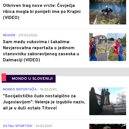
Otkriven trag nove vrste: Čovječja
ribica mogla bi ponijeti ime po Krajini
(VIDEO)
0
REGION
29.05.2026.
|
Sam među vukovima i šakalima:
Nevjerovatna reportaža o jedinom
stanovniku zaboravljenog zaseoka u
Dalmaciji (VIDEO)
MONDO U SLOVENIJI
4
MONDO REPORTAŽA
16.02.2021.
|
"Socijalističko čudo nostalgično za
Jugoslavijom": Velenje je izgubilo naziv,
ali je u duši ostalo Titovo!
1
OSTALI SPORTOVI
14.02.2021.
|