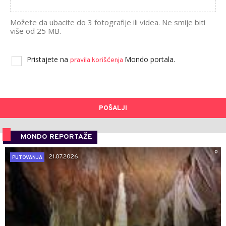
Možete da ubacite do 3 fotografije ili videa. Ne smije biti
više od 25 MB.
Pristajete na
Mondo portala.
pravila korišćenja
POŠALJI
MONDO REPORTAŽE
0
21.07.2026.
PUTOVANJA