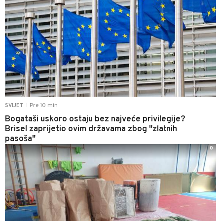
Pre 10 min
SVIJET
|
Bogataši uskoro ostaju bez najveće privilegije?
Brisel zaprijetio ovim državama zbog "zlatnih
pasoša"
0