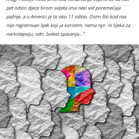
pet odsto djece širom svijeta ima neki vid poremećaja
pažnje, a u Americi je to oko 11 odsto. Osim što kod nas
nije registrovan lijek koji ja koristim, nema npr. ni lijeka za
narkolepsiju, odn. bolest spavanja…“.