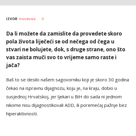
Vesna
AUTOR
0
IZVOR
mondo.ba
Kerkez
Da li možete da zamislite da provedete skoro
pola života liječeći se od nečega od čega u
stvari ne bolujete, dok, s druge strane, ono što
vas zaista muči svo to vrijeme samo raste i
jača?
Baš to se desilo našem sagovorniku koji je skoro 30 godina
čekao na ispravnu dijagnozu, koju je, na kraju, dobio u
susjednoj Hrvatskoj, jer ljekari u BiH do sada ni jednom
nikome nisu dijagnostikovali ADD, ili poremećaj pažnje bez
hiperaktivnosti.