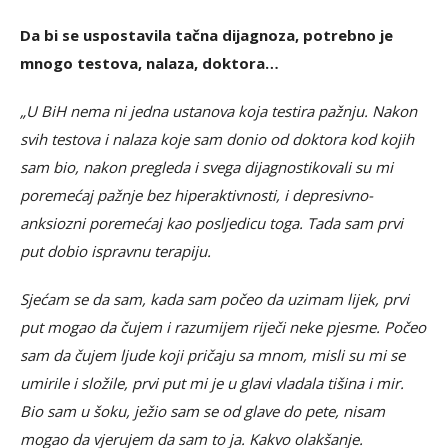
Da bi se uspostavila tačna dijagnoza, potrebno je
mnogo testova, nalaza, doktora…
„U BiH nema ni jedna ustanova koja testira pažnju. Nakon
svih testova i nalaza koje sam donio od doktora kod kojih
sam bio, nakon pregleda i svega dijagnostikovali su mi
poremećaj pažnje bez hiperaktivnosti, i depresivno-
anksiozni poremećaj kao posljedicu toga. Tada sam prvi
put dobio ispravnu terapiju.
Sjećam se da sam, kada sam počeo da uzimam lijek, prvi
put mogao da čujem i razumijem riječi neke pjesme. Počeo
sam da čujem ljude koji pričaju sa mnom, misli su mi se
umirile i složile, prvi put mi je u glavi vladala tišina i mir.
Bio sam u šoku, ježio sam se od glave do pete, nisam
mogao da vjerujem da sam to ja. Kakvo olakšanje.