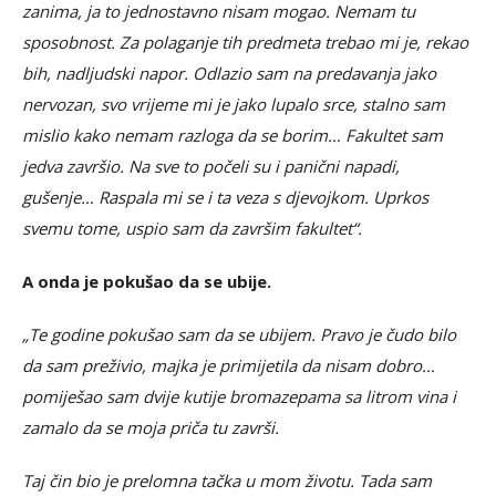
zanima, ja to jednostavno nisam mogao. Nemam tu
sposobnost. Za polaganje tih predmeta trebao mi je, rekao
bih, nadljudski napor. Odlazio sam na predavanja jako
nervozan, svo vrijeme mi je jako lupalo srce, stalno sam
mislio kako nemam razloga da se borim… Fakultet sam
jedva završio. Na sve to počeli su i panični napadi,
gušenje… Raspala mi se i ta veza s djevojkom. Uprkos
svemu tome, uspio sam da završim fakultet“.
A onda je pokušao da se ubije.
„Te godine pokušao sam da se ubijem. Pravo je čudo bilo
da sam preživio, majka je primijetila da nisam dobro…
pomiješao sam dvije kutije bromazepama sa litrom vina i
zamalo da se moja priča tu završi.
Taj čin bio je prelomna tačka u mom životu. Tada sam