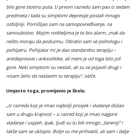
bilo gore stotinu puta. U prvom razredu sam pao iz sedam
predmeta i tada su simptomi depresije postali mnogo
ozbiljniji. Pomišljao sam na samopovređivanje, na
samoubistvo. Mojim roditeljima je to bio alarm, znak da
nešto moraju da poduzmu. Obratio sam se psihologu i
psihijatru. Psihijatar mi je dao standardnu terapiju –
antidepresive i anksiolitike, ali meni je od toga bilo još
gore. Neki simptomi su nestali, ali su se pojavili drugi i
nisam želio da nastavim tu terapiju“, ističe.
Umjesto toga, promijenio je školu.
„Iz razreda koji je imao najbolji prosjek i vladanje došao
sam u drugu krajnost – u razred koji je imao najgore
vladanje i uspjeh. Ipak, ljudi su tu bili mnogo „šareniji“ i
lakše sam se uklopio. Bolje su me prihvatili, ali sam i dalje