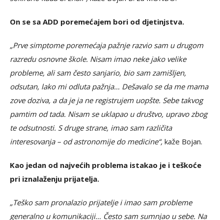
On se sa ADD poremećajem bori od djetinjstva.
„Prve simptome poremećaja pažnje razvio sam u drugom
razredu osnovne škole. Nisam imao neke jako velike
probleme, ali sam često sanjario, bio sam zamišljen,
odsutan, lako mi odluta pažnja… Dešavalo se da me mama
zove doziva, a da je ja ne registrujem uopšte. Sebe takvog
pamtim od tada. Nisam se uklapao u društvo, upravo zbog
te odsutnosti. S druge strane, imao sam različita
interesovanja – od astronomije do medicine“,
kaže Bojan.
Kao jedan od najvećih problema istakao je i teškoće
pri iznalaženju prijatelja.
„Teško sam pronalazio prijatelje i imao sam probleme
generalno u komunikaciji… Često sam sumnjao u sebe. Na