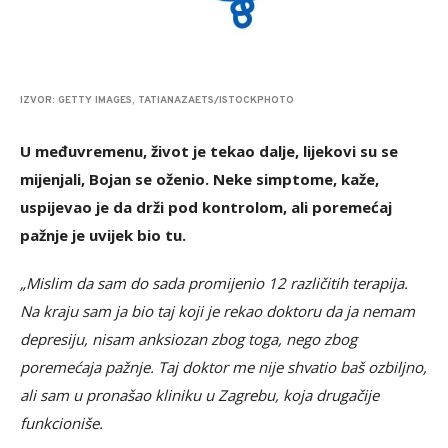
IZVOR: GETTY IMAGES, TATIANAZAETS/ISTOCKPHOTO
U međuvremenu, život je tekao dalje, lijekovi su se
mijenjali, Bojan se oženio. Neke simptome, kaže,
uspijevao je da drži pod kontrolom, ali poremećaj
pažnje je uvijek bio tu.
„Mislim da sam do sada promijenio 12 različitih terapija.
Na kraju sam ja bio taj koji je rekao doktoru da ja nemam
depresiju, nisam anksiozan zbog toga, nego zbog
poremećaja pažnje. Taj doktor me nije shvatio baš ozbiljno,
ali sam u pronašao kliniku u Zagrebu, koja drugačije
funkcioniše.