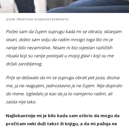
IZVOR: PROSTOCK-STUDIO/ISTOCKPHOTO
Počeo sam da čujem suprugu kada mi se obraća, sklanjam
stvari, dobio sam volju da radim mnogo toga što mi je
ranije bilo nezamislivo. Nisam ni bio svjestan različitih
rituala koji su ranije postojali u mojoj glavi i koji su me
držali zarobljenog.
Prije se dešavalo da mi se supruga obrati pet puta, doziva
me, ja ne reagujem, jednostavno je ne čujem. Nije dopiralo
do mene. Izgledalo je kao da ja to namjerno radim, ali
zaista nije tako.
Najšokantnije mi je bilo kada sam otkrio da mogu da
pročitam neki duži tekst ili knjigu, a da mi pažnja ne