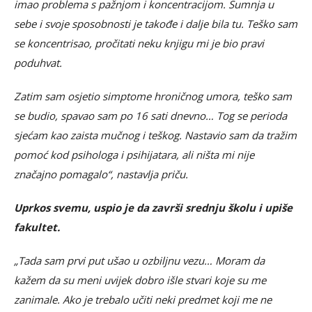
imao problema s pažnjom i koncentracijom. Sumnja u
sebe i svoje sposobnosti je takođe i dalje bila tu. Teško sam
se koncentrisao, pročitati neku knjigu mi je bio pravi
poduhvat.
Zatim sam osjetio simptome hroničnog umora, teško sam
se budio, spavao sam po 16 sati dnevno… Tog se perioda
sjećam kao zaista mučnog i teškog. Nastavio sam da tražim
pomoć kod psihologa i psihijatara, ali ništa mi nije
značajno pomagalo“, nastavlja priču.
Uprkos svemu, uspio je da završi srednju školu i upiše
fakultet.
„Tada sam prvi put ušao u ozbiljnu vezu… Moram da
kažem da su meni uvijek dobro išle stvari koje su me
zanimale. Ako je trebalo učiti neki predmet koji me ne