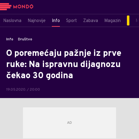
Naslovna
Najnovije
Info
Sport
Zabava
Magazin
M
Info
Društvo
O poremećaju pažnje iz prve
ruke: Na ispravnu dijagnozu
čekao 30 godina
19.05.2020. / 20:00