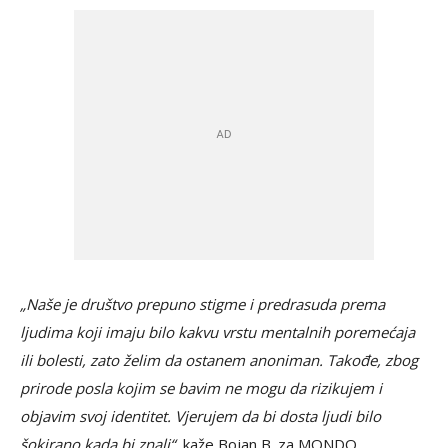
„Naše je društvo prepuno stigme i predrasuda prema
ljudima koji imaju bilo kakvu vrstu mentalnih poremećaja
ili bolesti, zato želim da ostanem anoniman. Takođe, zbog
prirode posla kojim se bavim ne mogu da rizikujem i
objavim svoj identitet. Vjerujem da bi dosta ljudi bilo
šokirano kada bi znali“,
kaže Bojan B. za MONDO.