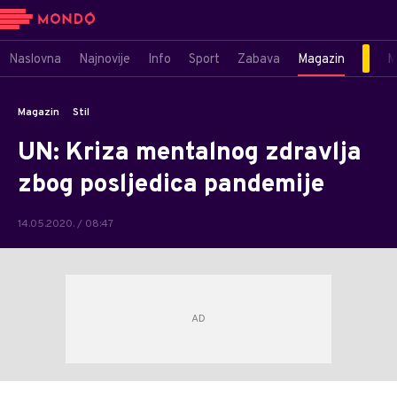
Naslovna
Najnovije
Info
Sport
Zabava
Magazin
M
Magazin
Stil
UN: Kriza mentalnog zdravlja
zbog posljedica pandemije
14.05.2020. / 08:47