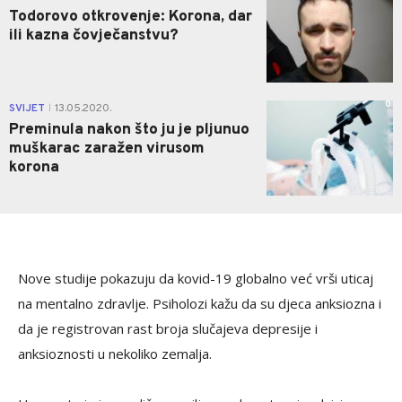
Todorovo otkrovenje: Korona, dar
ili kazna čovječanstvu?
0
SVIJET
13.05.2020.
|
Preminula nakon što ju je pljunuo
muškarac zaražen virusom
korona
Nove studije pokazuju da kovid-19 globalno već vrši uticaj
na mentalno zdravlje. Psiholozi kažu da su djeca anksiozna i
da je registrovan rast broja slučajeva depresije i
anksioznosti u nekoliko zemalja.