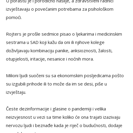
U porastu je i porodično nasilje, a zdravstveni radnici
izvještavaju o povećanim potrebama za psihološkom
pomoći.
Rojters je prošle sedmice pisao o ljekarima i medicinskim
sestrama u SAD koji kažu da oni ili njihove kolege
doživljavaju kombinaciju panike, anksioznosti, žalosti,
otupjelosti, iritacije, nesanice i noćnih mora.
Milioni ljudi suočeni su sa ekonomskim posljedicama pošto
su izgubili prihode ili to može da im se desi, piše u
izvještaju.
Česte dezinformacije i glasine o pandemiji i velika
neizvjesnost u vezi sa time koliko će ona trajati izazivaju
nervozu ljudi i beznađe kada je riječ o budućnosti, dodaje