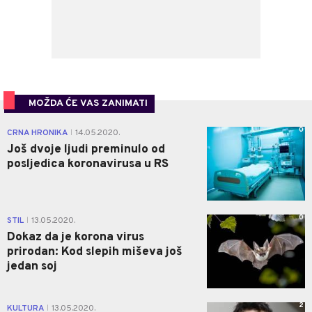
MOŽDA ĆE VAS ZANIMATI
0
CRNA HRONIKA
14.05.2020.
|
Još dvoje ljudi preminulo od
posljedica koronavirusa u RS
0
STIL
13.05.2020.
|
Dokaz da je korona virus
prirodan: Kod slepih miševa još
jedan soj
2
KULTURA
13.05.2020.
|