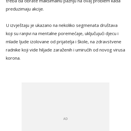
treba da obrate maksimalnu pažnju na ovaj problem kada
preduzimaju akcije.
U izvještaju je ukazano na nekoliko segmenata društava
koji su ranjivi na mentalne poremećaje, uključujući djecu i
mlade ljude izolovane od prijatelja i škole, na zdravstvene
radnike koji vide hiljade zaraženih i umirućih od novog virusa
korona.