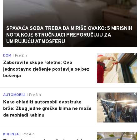
SPAVAĆA SOBA TREBA DA MIRIŠE OVAKO: 5 MIRISNIH
NOTA KOJE STRUČNJACI PREPORUČUJU ZA
UMIRUJUĆU ATMOSFERU
0
DOM
Pre 2 h
|
Zaboravite skupe roletne: Ovo
jednostavno rješenje postavlja se bez
bušenja
0
AUTOMOBILI
Pre 3 h
|
Kako ohladiti automobil dvostruko
brže: Zbog jedne greške klima ne može
da rashladi kabinu
0
KUHINJA
Pre 4 h
|