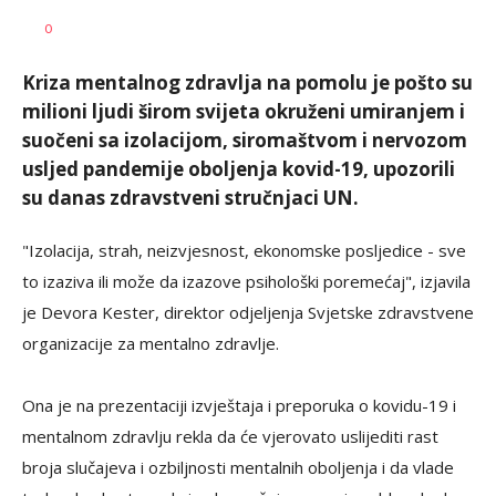
SRNA
AUTOR
0
1
Kriza mentalnog zdravlja na pomolu je pošto su
milioni ljudi širom svijeta okruženi umiranjem i
suočeni sa izolacijom, siromaštvom i nervozom
usljed pandemije oboljenja kovid-19, upozorili
su danas zdravstveni stručnjaci UN.
"Izolacija, strah, neizvjesnost, ekonomske posljedice - sve
to izaziva ili može da izazove psihološki poremećaj", izjavila
je Devora Kester, direktor odjeljenja Svjetske zdravstvene
organizacije za mentalno zdravlje.
Ona je na prezentaciji izvještaja i preporuka o kovidu-19 i
mentalnom zdravlju rekla da će vjerovato uslijediti rast
broja slučajeva i ozbiljnosti mentalnih oboljenja i da vlade