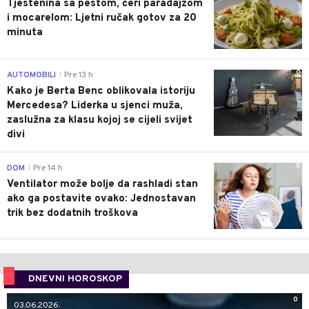
Tjestenina sa pestom, čeri paradajzom
i mocarelom: Ljetni ručak gotov za 20
minuta
0
AUTOMOBILI
Pre 13 h
|
Kako je Berta Benc oblikovala istoriju
Mercedesa? Liderka u sjenci muža,
zaslužna za klasu kojoj se cijeli svijet
divi
0
DOM
Pre 14 h
|
Ventilator može bolje da rashladi stan
ako ga postavite ovako: Jednostavan
trik bez dodatnih troškova
DNEVNI HOROSKOP
0
03.06.2026.