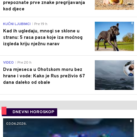
prepoznate prve znake pregrijavanja
kod djece
0
KUĆNI LJUBIMCI
Pre 19 h
|
Kad ih ugledaju, mnogi se sklone u
stranu: 5 rasa pasa koje iza moćnog
izgleda kriju nježnu narav
0
VIDEO
Pre 20 h
|
Dva mjeseca u Ohotskom moru bez
hrane i vode: Kako je Rus preživio 67
dana daleko od obale
DNEVNI HOROSKOP
0
03.06.2026.