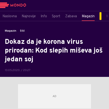
Naslovna
Najnovije
Info
Sport
Zabava
Magazin
M
Magazin
Stil
Dokaz da je korona virus
prirodan: Kod slepih miševa još
jedan soj
13.05.2020. / 20:27