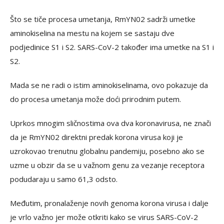
Što se tiče procesa umetanja, RmYN02 sadrži umetke
aminokiselina na mestu na kojem se sastaju dve
podjedinice S1 i S2. SARS-CoV-2 također ima umetke na S1 i
S2.
Mada se ne radi o istim aminokiselinama, ovo pokazuje da
do procesa umetanja može doći prirodnim putem.
Uprkos mnogim sličnostima ova dva koronavirusa, ne znači
da je RmYN02 direktni predak korona virusa koji je
uzrokovao trenutnu globalnu pandemiju, posebno ako se
uzme u obzir da se u važnom genu za vezanje receptora
podudaraju u samo 61,3 odsto.
Međutim, pronalaženje novih genoma korona virusa i dalje
je vrlo važno jer može otkriti kako se virus SARS-CoV-2