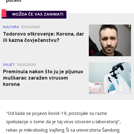
putem
.
MOŽDA ĆE VAS ZANIMATI
2
KULTURA
13.05.2020.
|
Todorovo otkrovenje: Korona, dar
ili kazna čovječanstvu?
0
SVIJET
13.05.2020.
|
Preminula nakon što ju je pljunuo
muškarac zaražen virusom
korona
"Od kada se pojavio kovid-19, postojale su razne
spekulacije o tome da je taj virus stvoren u laboratoriji",
rekao je mikrobiolog Vajfeng Ši sa univerziteta Šandong