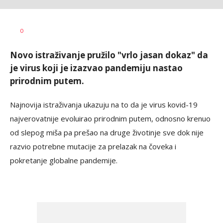
AUTOR
Tanjug
0
Novo istraživanje pružilo "vrlo jasan dokaz" da
je virus koji je izazvao pandemiju nastao
prirodnim putem.
Najnovija istraživanja ukazuju na to da je virus kovid-19
najverovatnije evoluirao prirodnim putem, odnosno krenuo
od slepog miša pa prešao na druge životinje sve dok nije
razvio potrebne mutacije za prelazak na čoveka i
pokretanje globalne pandemije.