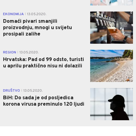
0
EKONOMIJA
13.05.2020.
|
Domaći pivari smanjili
proizvodnju, mnogi u svijetu
prosipali zalihe
0
REGION
13.05.2020.
|
Hrvatska: Pad od 99 odsto, turisti
u aprilu praktično nisu ni dolazili
0
DRUŠTVO
13.05.2020.
|
BiH: Do sada je od posljedica
korona virusa preminulo 120 ljudi