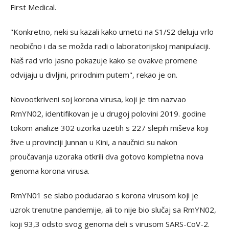
First Medical.
"Konkretno, neki su kazali kako umetci na S1/S2 deluju vrlo
neobično i da se možda radi o laboratorijskoj manipulaciji.
Naš rad vrlo jasno pokazuje kako se ovakve promene
odvijaju u divljini, prirodnim putem", rekao je on.
Novootkriveni soj korona virusa, koji je tim nazvao
RmYN02, identifikovan je u drugoj polovini 2019. godine
tokom analize 302 uzorka uzetih s 227 slepih miševa koji
žive u provinciji Junnan u Kini, a naučnici su nakon
proučavanja uzoraka otkrili dva gotovo kompletna nova
genoma korona virusa.
RmYN01 se slabo podudarao s korona virusom koji je
uzrok trenutne pandemije, ali to nije bio slučaj sa RmYN02,
koji 93,3 odsto svog genoma deli s virusom SARS-CoV-2.