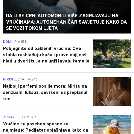
DA LI SE CRNI AUTOMOBILI VIŠE ZAGRIJAVAJU NA
VRUĆINAMA: AUTOMEHANIČAR SAVJETUJE KAKO DA
SE VOZI TOKOM LJETA
0
DOM
Pre 15 h
|
Pobjegnite od paklenih vrućina: Ova
stabla rashlađuju kuću i prave najljepši
hlad u dvorištu, a ne uništavaju temelje
0
MIRISI LJETA
Pre 16 h
|
Najbolji parfemi poslije mora: Mirišu na
senzualni luksuz, savršeni uz preplanuli
ten
0
ZDRAVLJE
Pre 17 h
|
Vrućine su posebno opasne za
najmlađe: Pedijatar objašnjava kako da