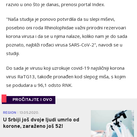
razvio u ono što je danas, prenosi portal Index.
"Naša studija je ponovo potvrdila da su slepi miševi,
posebno oni roda Rhinolophidae važni prirodni rezervoari
korona virusa i da se u njima nalaze, koliko nam je do sada
poznato, najbliži rođaci virusa SARS-CoV-2", navodi se u
studiji.
Do sada je virusu koji uzrokuje covid-19 najsličniji korona
virus RaTG13, takođe pronađen kod slepog miša, s kojim
se podudara u 96,1 odsto RNK.
PROČITAJTE I OVO
0
REGION
13.05.2020.
|
U Srbiji još dvoje ljudi umrlo od
korone, zaraženo još 52!