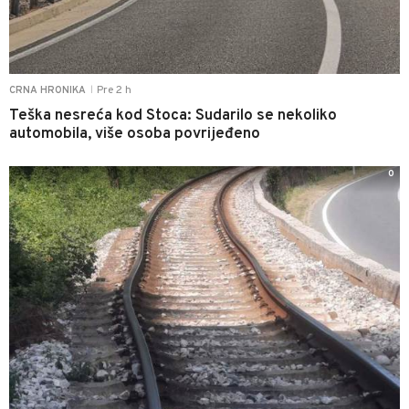
Pre 2 h
CRNA HRONIKA
|
Teška nesreća kod Stoca: Sudarilo se nekoliko
automobila, više osoba povrijeđeno
0