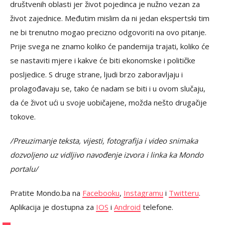
društvenih oblasti jer život pojedinca je nužno vezan za
život zajednice. Međutim mislim da ni jedan ekspertski tim
ne bi trenutno mogao precizno odgovoriti na ovo pitanje.
Prije svega ne znamo koliko će pandemija trajati, koliko će
se nastaviti mjere i kakve će biti ekonomske i političke
posljedice. S druge strane, ljudi brzo zaboravljaju i
prolagođavaju se, tako će nadam se biti i u ovom slučaju,
da će život ući u svoje uobičajene, možda nešto drugačije
tokove.
/Preuzimanje teksta, vijesti, fotografija i video snimaka
dozvoljeno uz vidljivo navođenje izvora i linka ka Mondo
portalu/
Pratite Mondo.ba na
Facebooku
,
Instagramu
i
Twitteru
.
Aplikacija je dostupna za
IOS
i
Android
telefone.