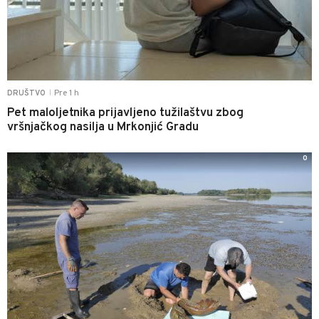
Pre 1 h
DRUŠTVO
|
Pet maloljetnika prijavljeno tužilaštvu zbog
vršnjačkog nasilja u Mrkonjić Gradu
0