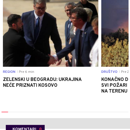
REGION
Pre 6 min
DRUŠTVO
Pre 2
|
|
ZELENSKI U BEOGRADU: UKRAJINA
KONAČNO DO
NEĆE PRIZNATI KOSOVO
SVI POŽARI 
NA TERENU 
KOMENTARI
0