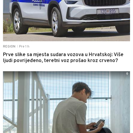
Pre 1 h
REGION
|
Prve slike sa mjesta sudara vozova u Hrvatskoj: Više
ljudi povrijeđeno, teretni voz prošao kroz crveno?
0