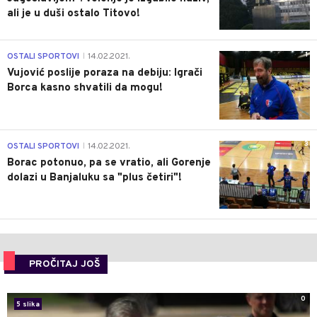
ali je u duši ostalo Titovo!
1
OSTALI SPORTOVI
14.02.2021.
|
Vujović poslije poraza na debiju: Igrači
Borca kasno shvatili da mogu!
3
OSTALI SPORTOVI
14.02.2021.
|
Borac potonuo, pa se vratio, ali Gorenje
dolazi u Banjaluku sa "plus četiri"!
PROČITAJ JOŠ
0
5 slika