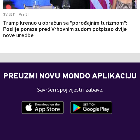
Pre 3 h
SVIJET
|
Tramp krenuo u obračun sa "porođajnim turizmom":
Poslije poraza pred Vrhovnim sudom potpisao dvije
nove uredbe
PREUZMI NOVU MONDO APLIKACIJU
Savršen spoj vijesti i zabave.