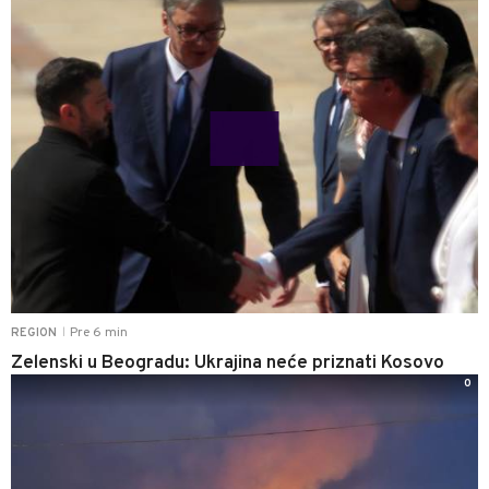
Pre 6 min
REGION
|
Zelenski u Beogradu: Ukrajina neće priznati Kosovo
0