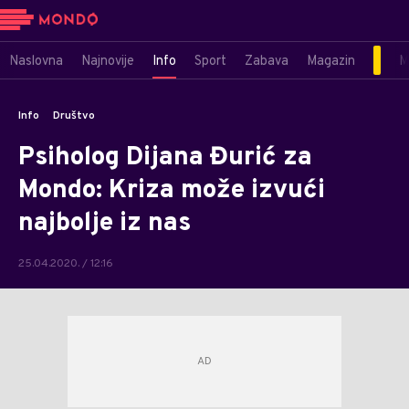
Naslovna
Najnovije
Info
Sport
Zabava
Magazin
M
Info
Društvo
Psiholog Dijana Đurić za
Mondo: Kriza može izvući
najbolje iz nas
25.04.2020. / 12:16