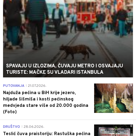
SPAVAJU U IZLOZIMA, ČUVAJU METRO I OSVAJAJU
TURISTE: MAČKE SU VLADARI ISTANBULA
0
PUTOVANJA
21.07.2026.
|
Najduža pećina u BiH krije jezero,
hiljade šišmiša i kosti pećinskog
medvjeda stare više od 20.000 godina
(Foto)
0
DRUŠTVO
28.06.2026.
|
Teslić čuva praistoriju: Rastuška pećina