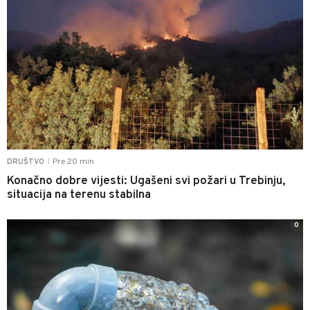
Pre 20 min
DRUŠTVO
|
Konačno dobre vijesti: Ugašeni svi požari u Trebinju,
situacija na terenu stabilna
0