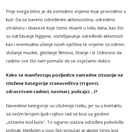
Prije svega bitno je da osmislimo vrijeme koje provodimo u
kući. Da se bavimo određenim aktivnostima, odredimo
strukturu i obaveze koje ćemo obaviti u toku dana, kao što
su održavanje higijene, osmišljavanje određenih aktivnosti
kao i eventualno učenje novih vještina te vrijeme za odmor,
slušanje muzike, gledanje filmova, čitanje i sl. Odnosno da
radimo sve što nam pomaže da se osjećamo dobro.
Kako se manifestuju posljedice vanredne situacije na
izložene kategorije stanovništva (trgovci,
zdravstveni radnici, novinari, policajci…)?
Navedene kategorije su izloženije riziku, jer su u kontaktu
sa većim brojem ljudi i njihov rad se kosi sa geslom
„ostanite kod kuće“. To sigurno izaziva određeni psihološki
pritisak. Međutim u ovoj fazi prisutan je akutni stres koji