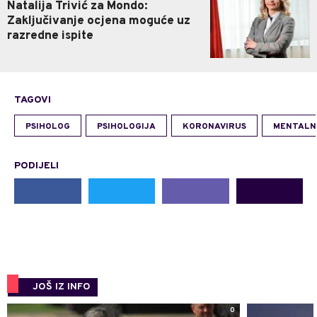
Natalija Trivić za Mondo:
Zaključivanje ocjena moguće uz
razredne ispite
TAGOVI
PSIHOLOG
PSIHOLOGIJA
KORONAVIRUS
MENTALN
PODIJELI
JOŠ IZ INFO
0