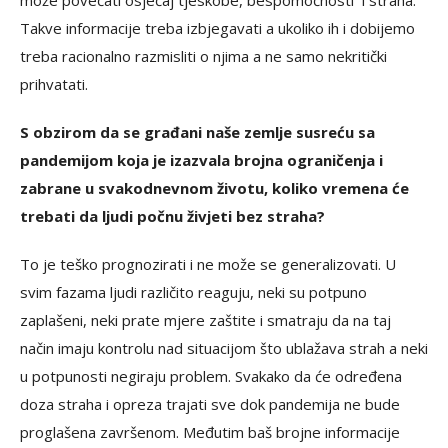
može povećati osjećaj tjeskobe, bespomoćnosti i straha.
Takve informacije treba izbjegavati a ukoliko ih i dobijemo
treba racionalno razmisliti o njima a ne samo nekritički
prihvatati.
S obzirom da se građani naše zemlje susreću sa
pandemijom koja je izazvala brojna ograničenja i
zabrane u svakodnevnom životu, koliko vremena će
trebati da ljudi počnu živjeti bez straha?
To je teško prognozirati i ne može se generalizovati. U
svim fazama ljudi različito reaguju, neki su potpuno
zaplašeni, neki prate mjere zaštite i smatraju da na taj
način imaju kontrolu nad situacijom što ublažava strah a neki
u potpunosti negiraju problem. Svakako da će određena
doza straha i opreza trajati sve dok pandemija ne bude
proglašena završenom. Međutim baš brojne informacije