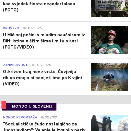
kao svjedok života neandertalaca
(FOTO)
0
DRUŠTVO
06.06.2026.
|
U Mićinoj pećini s mladim naučnikom iz
BiH: Istina o šišmišima i mitu o kosi
(FOTO/VIDEO)
0
ZANIMLJIVOSTI
05.06.2026.
|
Otkriven trag nove vrste: Čovječja
ribica mogla bi ponijeti ime po Krajini
(VIDEO)
MONDO U SLOVENIJI
4
MONDO REPORTAŽA
16.02.2021.
|
"Socijalističko čudo nostalgično za
Jugoslavijom": Velenje je izgubilo naziv,