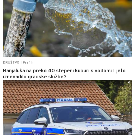
Pre 1 h
DRUŠTVO
|
Banjaluka na preko 40 stepeni kuburi s vodom: Ljeto
iznenadilo gradske službe?
0