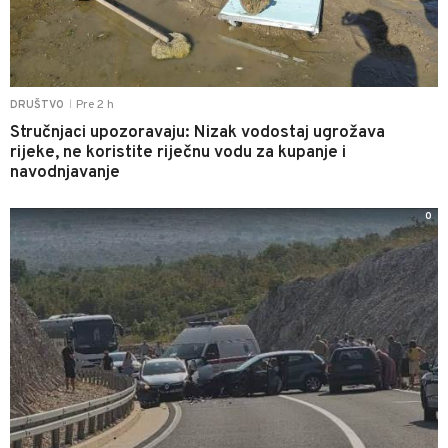
Pre 2 h
DRUŠTVO
|
Stručnjaci upozoravaju: Nizak vodostaj ugrožava
rijeke, ne koristite riječnu vodu za kupanje i
navodnjavanje
0