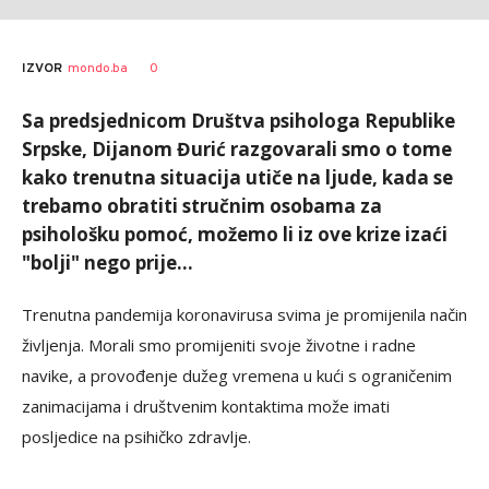
Dragana
AUTOR
0
IZVOR
mondo.ba
Božić
Sa predsjednicom Društva psihologa Republike
Srpske, Dijanom Đurić razgovarali smo o tome
kako trenutna situacija utiče na ljude, kada se
trebamo obratiti stručnim osobama za
psihološku pomoć, možemo li iz ove krize izaći
"bolji" nego prije...
Trenutna pandemija koronavirusa svima je promijenila način
življenja. Morali smo promijeniti svoje životne i radne
navike, a provođenje dužeg vremena u kući s ograničenim
zanimacijama i društvenim kontaktima može imati
posljedice na psihičko zdravlje.