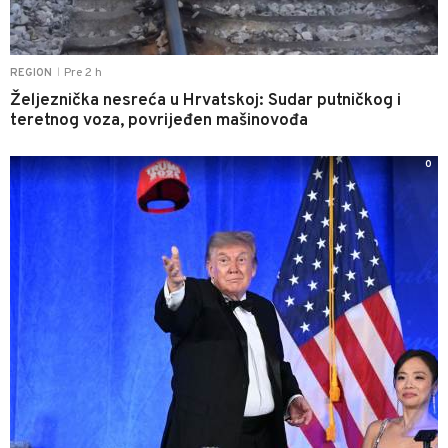
Pre 2 h
REGION
|
Željeznička nesreća u Hrvatskoj: Sudar putničkog i
teretnog voza, povrijeđen mašinovođa
0