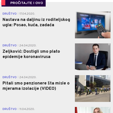
PROČITAJTE I OVO
0
DRUŠTVO
17.04.2020.
|
Nastava na daljinu iz roditeljskog
ugla: Posao, kuća, zadaća
0
DRUŠTVO
24.04.2020.
|
Zeljković: Dostigli smo plato
epidemije koronavirusa
0
DRUŠTVO
24.04.2020.
|
Pitali smo penzionere šta misle o
mjerama izolacije (VIDEO)
2
DRUŠTVO
11.04.2020.
|