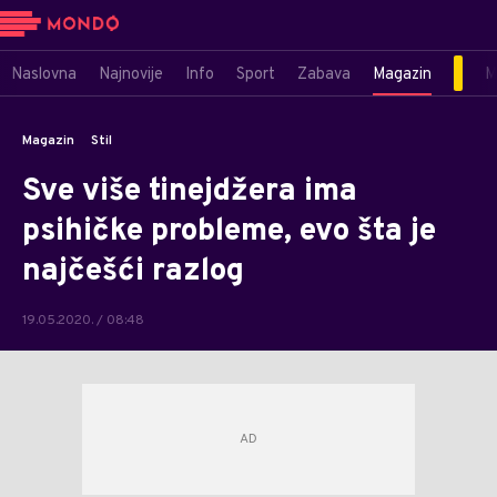
Naslovna
Najnovije
Info
Sport
Zabava
Magazin
M
Magazin
Stil
Sve više tinejdžera ima
psihičke probleme, evo šta je
najčešći razlog
19.05.2020. / 08:48