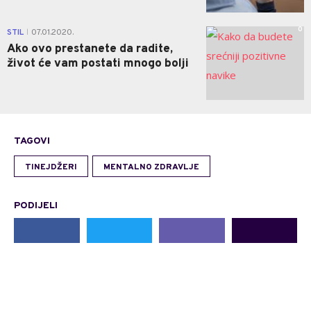
0
STIL
07.01.2020.
|
Ako ovo prestanete da radite,
život će vam postati mnogo bolji
TAGOVI
TINEJDŽERI
MENTALNO ZDRAVLJE
PODIJELI