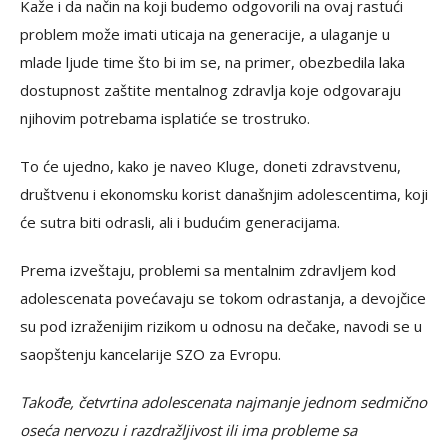
Kaže i da način na koji budemo odgovorili na ovaj rastući
problem može imati uticaja na generacije, a ulaganje u
mlade ljude time što bi im se, na primer, obezbedila laka
dostupnost zaštite mentalnog zdravlja koje odgovaraju
njihovim potrebama isplatiće se trostruko.
To će ujedno, kako je naveo Kluge, doneti zdravstvenu,
društvenu i ekonomsku korist današnjim adolescentima, koji
će sutra biti odrasli, ali i budućim generacijama.
Prema izveštaju, problemi sa mentalnim zdravljem kod
adolescenata povećavaju se tokom odrastanja, a devojčice
su pod izraženijim rizikom u odnosu na dečake, navodi se u
saopštenju kancelarije SZO za Evropu.
Takođe, četvrtina adolescenata najmanje jednom sedmično
oseća nervozu i razdražljivost ili ima probleme sa