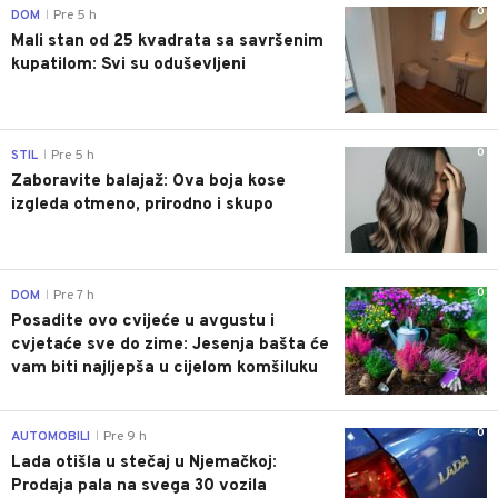
0
DOM
Pre 5 h
|
Mali stan od 25 kvadrata sa savršenim
kupatilom: Svi su oduševljeni
0
STIL
Pre 5 h
|
Zaboravite balajaž: Ova boja kose
izgleda otmeno, prirodno i skupo
0
DOM
Pre 7 h
|
Posadite ovo cvijeće u avgustu i
cvjetaće sve do zime: Jesenja bašta će
vam biti najljepša u cijelom komšiluku
0
AUTOMOBILI
Pre 9 h
|
Lada otišla u stečaj u Njemačkoj:
Prodaja pala na svega 30 vozila