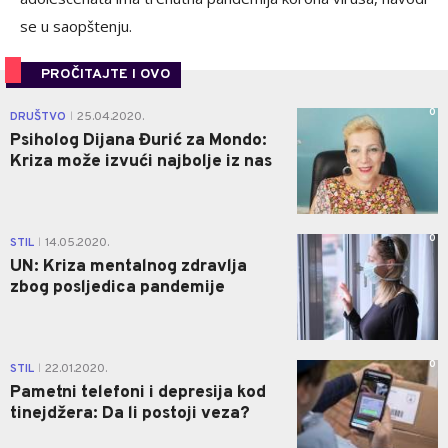
se u saopštenju.
PROČITAJTE I OVO
0
DRUŠTVO
25.04.2020.
|
Psiholog Dijana Đurić za Mondo:
Kriza može izvući najbolje iz nas
0
STIL
14.05.2020.
|
UN: Kriza mentalnog zdravlja
zbog posljedica pandemije
0
STIL
22.01.2020.
|
Pametni telefoni i depresija kod
tinejdžera: Da li postoji veza?