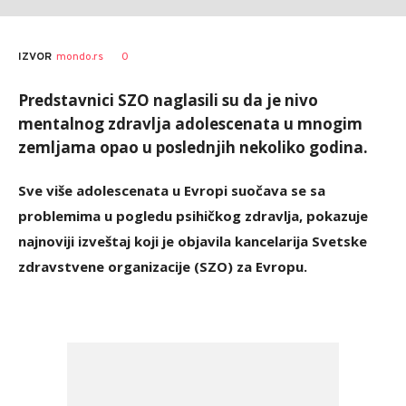
AUTOR
Tanjug
0
IZVOR
mondo.rs
Predstavnici SZO naglasili su da je nivo
mentalnog zdravlja adolescenata u mnogim
zemljama opao u poslednjih nekoliko godina.
Sve više adolescenata u Evropi suočava se sa
problemima u pogledu psihičkog zdravlja, pokazuje
najnoviji izveštaj koji je objavila kancelarija Svetske
zdravstvene organizacije (SZO) za Evropu.