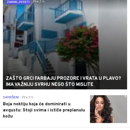
Pre 2 h
ZANIMLJIVOSTI
ZAŠTO GRCI FARBAJU PROZORE I VRATA U PLAVO?
IMA VAŽNIJU SVRHU NEGO ŠTO MISLITE
0
SAVRŠENI
Pre 3 h
|
Boja noktiju koja će dominirati u
avgustu: Stoji svima i ističe preplanulu
kožu