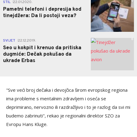
0
STIL
22.01.2020.
|
Pametni telefoni i depresija kod
tinejdžera: Da li postoji veza?
0
SVIJET
22.12.2019.
|
Seo u kokpit i krenuo da pritiska
dugmiće: Dečak pokušao da
ukrade Erbas
"Sve veći broj dečaka i devojčica širom evropskog regiona
ima probleme s mentalnim zdravljem i oseća se
deprimirano, nervozno ili razdražljivo i to je razlog da svi mi
budemo zabrinuti", rekao je regionalni direktor SZO za
Evropu Hans Kluge.