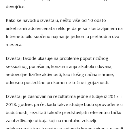
devojčice.
Kako se navodi u izveštaju, nešto više od 10 odsto
anketiranih adolescenata reklo je da je sa zlostavljanjem na
Internetu bilo suočeno najmanje jednom u prethodna dva
meseca.
Izveštaj takođe ukazuje na probleme poput rizičnog
seksualnog ponašanja, konzumiranja alkohola i duvana,
nedovoljne fizičke aktivnosti, kao i lošeg načina ishrane,
odnosno posledične prekomerne težine i gojaznosti.
Izveštaj je zasnovan na rezultatima jedne studije iz 2017. i
2018. godine, pa će, kada takve studije budu sprovođene u
budućnosti, rezultati takođe predstavljati referentnu tačku
za utvrđivanje uticaja koji na mentalno zdravlje
adolescenata ima trenutna pandemija korona virusa, navodi