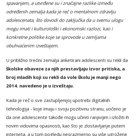
spavanjem, a utvrđene su i značajne razlike između
određenih zemalja kada je reč o mentalnom zdravlju
adolescenata, što dovodi do zaključka da u svemu ulogu
mogu imati i kulturološki i ekonomski razlozi, kao i
konkretne politike koje se sprovode u zemljama
obuhvaćenim izveštajem.
U približno trećini zemalja anketirani adolescenti su rekli da
školske obaveze za njih prestavljaju izvor pritiska, a
broj mladih koji su rekli da vole školu je manji nego
2014. navedeno je u izveštaju.
Kada je reč o sve zastupljenijoj upotrebi digitalnih
tehnologija - koje imaju i svoju pozitivnu stranu, uočeno je
da one adolescente takođe mogu učiniti ranjivijim i izložiti ih
novim vidovima opasnosti, kao što je zlostavljanje putem
interneta, a u tom pogledu nesrazmerno su više ugrožene