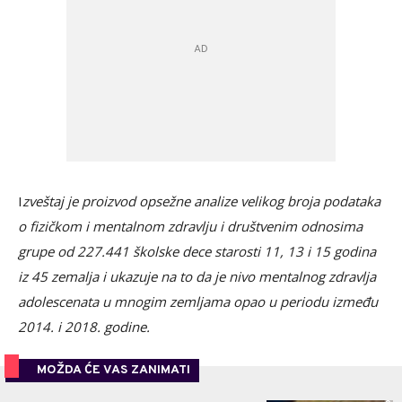
I
zveštaj je proizvod opsežne analize velikog broja podataka
o fizičkom i mentalnom zdravlju i društvenim odnosima
grupe od 227.441 školske dece starosti 11, 13 i 15 godina
iz 45 zemalja i ukazuje na to da je nivo mentalnog zdravlja
adolescenata u mnogim zemljama opao u periodu između
2014. i 2018. godine.
MOŽDA ĆE VAS ZANIMATI