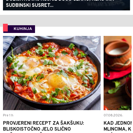
SUDBINSKI SUSRET...
KUHINJA
0
Pre 1 h
07.08.2026.
PROVJERENI RECEPT ZA ŠAKŠUKU:
KAD JEDNOM
BLISKOISTOČNO JELO SLIČNO
MLINCIMA, K