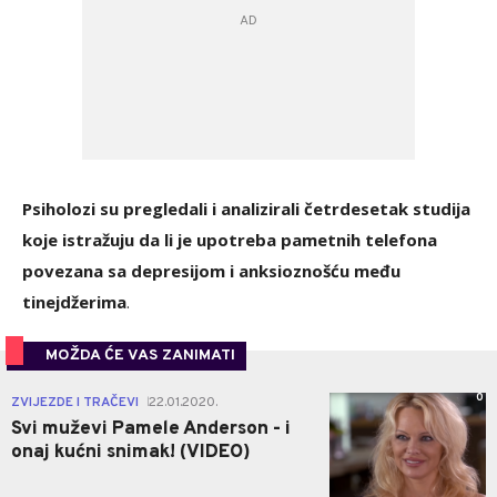
Psiholozi su pregledali i analizirali četrdesetak studija
koje istražuju da li je upotreba pametnih telefona
povezana sa depresijom i anksioznošću među
tinejdžerima
.
MOŽDA ĆE VAS ZANIMATI
0
ZVIJEZDE I TRAČEVI
22.01.2020.
|
Svi muževi Pamele Anderson - i
onaj kućni snimak! (VIDEO)