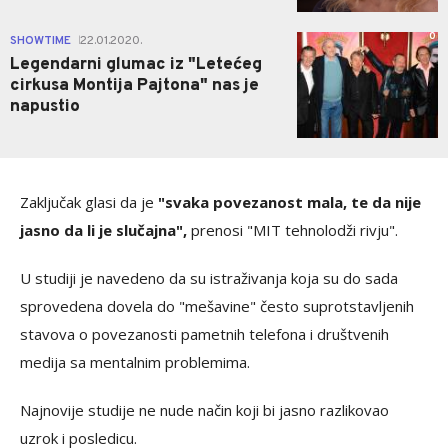
0
SHOWTIME
22.01.2020.
|
Legendarni glumac iz "Letećeg
cirkusa Montija Pajtona" nas je
napustio
Zaključak glasi da je
"svaka povezanost mala, te da nije
jasno da li je slučajna",
prenosi "MIT tehnolodži rivju".
U studiji je navedeno da su istraživanja koja su do sada
sprovedena dovela do "mešavine" često suprotstavljenih
stavova o povezanosti pametnih telefona i društvenih
medija sa mentalnim problemima.
Najnovije studije ne nude način koji bi jasno razlikovao
uzrok i posledicu.