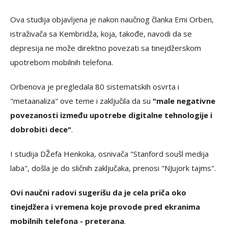
Ova studija objavljena je nakon naučnog članka Emi Orben,
istraživača sa Kembridža, koja, takođe, navodi da se
depresija ne može direktno povezati sa tinejdžerskom
upotrebom mobilnih telefona.
Orbenova je pregledala 80 sistematskih osvrta i
"metaanaliza" ove teme i zaključila da su
"male negativne
povezanosti između upotrebe digitalne tehnologije i
dobrobiti dece"
.
I studija DŽefa Henkoka, osnivača "Stanford soušl medija
laba", došla je do sličnih zaključaka, prenosi "NJujork tajms".
Ovi naučni radovi sugerišu da je cela priča oko
tinejdžera i vremena koje provode pred ekranima
mobilnih telefona - preterana
.