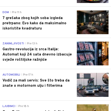
0
DOM
Pre 11 h
|
7 grešaka zbog kojih soba izgleda
pretrpano: Evo kako da maksimalno
iskoristite kvadraturu
0
ZANIMLJIVOSTI
Pre 13 h
|
Gastro-revolucija iz srca Italije:
Automat koji 24 sata dnevno izbacuje
svježe roštiljske ražnjiće
0
AUTOMOBILI
Pre 17 h
|
Vodič za mali servis: Sve što treba da
znate o motornom ulju i filterima
0
LJUBIMCI
Pre 18 h
|