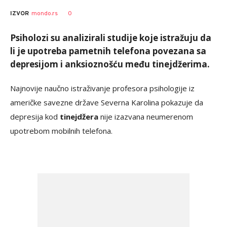
SRNA
AUTOR
0
IZVOR
mondo.rs
1
Psiholozi su analizirali studije koje istražuju da
li je upotreba pametnih telefona povezana sa
depresijom i anksioznošću među tinejdžerima.
Najnovije naučno istraživanje profesora psihologije iz
američke savezne države Severna Karolina pokazuje da
depresija kod
tinejdžera
nije izazvana neumerenom
upotrebom mobilnih telefona.