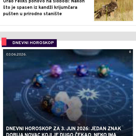
Orao Feliks ponovo na slobodi: Nakon
što je spasen iz kandži krijumčara
pušten u prirodno stanište
DNEVNI HOROSKOP
0
03.06.2026.
DNEVNI HOROSKOP ZA 3. JUN 2026: JEDAN ZNAK
DOBIJA NOVAC KOJI JE DUGO ČEKAO, NEKO IMA