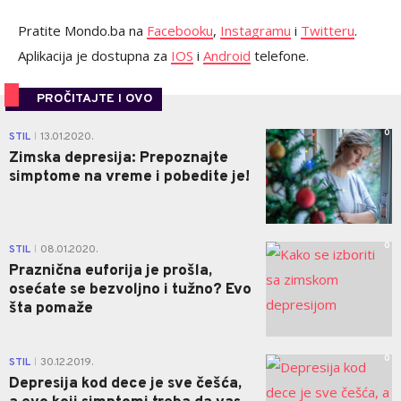
Pratite Mondo.ba na
Facebooku
,
Instagramu
i
Twitteru
.
Aplikacija je dostupna za
IOS
i
Android
telefone.
PROČITAJTE I OVO
0
STIL
13.01.2020.
|
Zimska depresija: Prepoznajte
simptome na vreme i pobedite je!
0
STIL
08.01.2020.
|
Praznična euforija je prošla,
osećate se bezvoljno i tužno? Evo
šta pomaže
0
STIL
30.12.2019.
|
Depresija kod dece je sve češća,