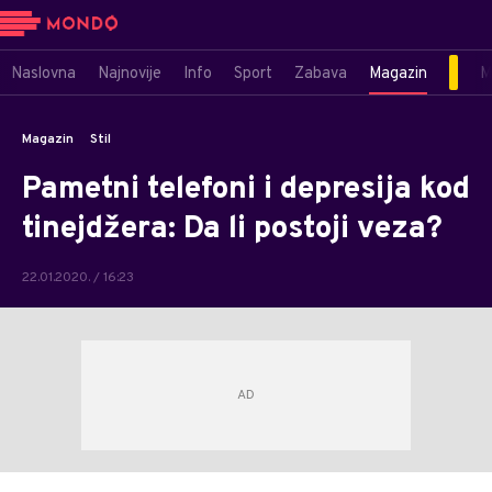
Naslovna
Najnovije
Info
Sport
Zabava
Magazin
M
Magazin
Stil
Pametni telefoni i depresija kod
tinejdžera: Da li postoji veza?
22.01.2020. / 16:23