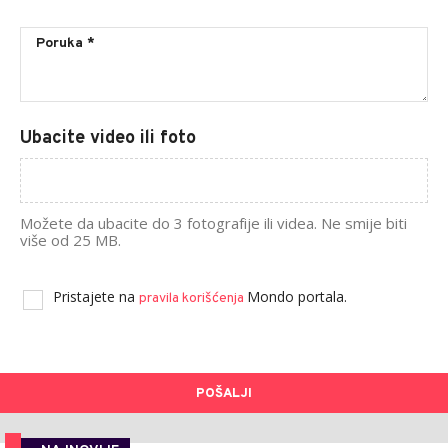
Ubacite video ili foto
Možete da ubacite do 3 fotografije ili videa. Ne smije biti
više od 25 MB.
Pristajete na
Mondo portala.
pravila korišćenja
POŠALJI