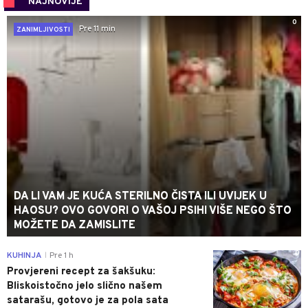
NAJNOVIJE
0
Pre 11 min
ZANIMLJIVOSTI
DA LI VAM JE KUĆA STERILNO ČISTA ILI UVIJEK U
HAOSU? OVO GOVORI O VAŠOJ PSIHI VIŠE NEGO ŠTO
MOŽETE DA ZAMISLITE
0
KUHINJA
Pre 1 h
|
Provjereni recept za šakšuku:
Bliskoistočno jelo slično našem
satarašu, gotovo je za pola sata