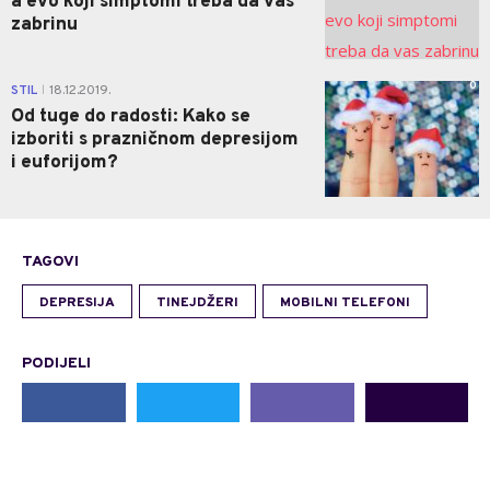
a evo koji simptomi treba da vas
zabrinu
0
STIL
18.12.2019.
|
Od tuge do radosti: Kako se
izboriti s prazničnom depresijom
i euforijom?
TAGOVI
DEPRESIJA
TINEJDŽERI
MOBILNI TELEFONI
PODIJELI