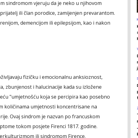
vim sindromom vjeruju da je neko u njihovom
prijatelj ili član porodice, zamijenjen prevarantom.
frenijom, demencijom ili epilepsijom, kao i nakon
vljavaju fizičku i emocionalnu anksioznost,
a, zbunjenost i halucinacije kada su izložene
reću "umjetnošću koja se percipira kao posebno
ikim količinama umjetnosti koncentrisane na
erije. Ovaj sindrom je nazvan po francuskom
simptome tokom posjete Firenci 1817. godine.
perkulturizmom ili sindromom Firence.