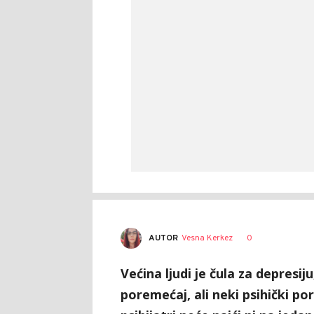
AUTOR
Vesna Kerkez
0
Većina ljudi je čula za depresij
poremećaj, ali neki psihički po