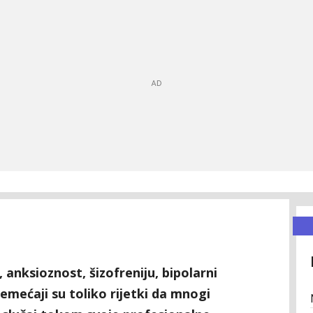
u, anksioznost, šizofreniju, bipolarni
remećaji su toliko rijetki da mnogi