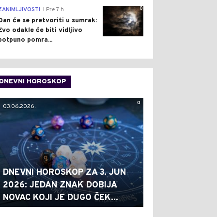
0
ZANIMLJIVOSTI
Pre 7 h
|
Dan će se pretvoriti u sumrak:
Evo odakle će biti vidljivo
potpuno pomra...
DNEVNI HOROSKOP
0
03.06.2026.
DNEVNI HOROSKOP ZA 3. JUN
2026: JEDAN ZNAK DOBIJA
NOVAC KOJI JE DUGO ČEK...