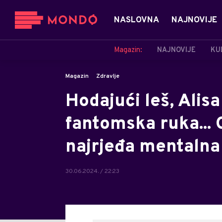
NASLOVNA
NAJNOVIJE
Magazin:
NAJNOVIJE
KU
Magazin
Zdravlje
Hodajući leš, Alisa
fantomska ruka... O
najrjeđa mentalna
30.06.2024. / 22:23