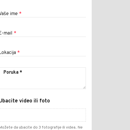
Vaše ime
*
E-mail
*
Lokacija
*
Ubacite video ili foto
Možete da ubacite do 3 fotografije ili videa. Ne