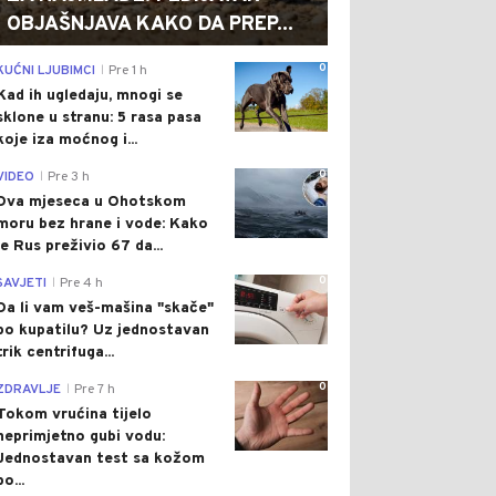
OBJAŠNJAVA KAKO DA PREP...
0
KUĆNI LJUBIMCI
Pre 1 h
|
Kad ih ugledaju, mnogi se
sklone u stranu: 5 rasa pasa
koje iza moćnog i...
0
VIDEO
Pre 3 h
|
Dva mjeseca u Ohotskom
moru bez hrane i vode: Kako
je Rus preživio 67 da...
0
SAVJETI
Pre 4 h
|
Da li vam veš-mašina "skače"
po kupatilu? Uz jednostavan
trik centrifuga...
0
ZDRAVLJE
Pre 7 h
|
Tokom vrućina tijelo
neprimjetno gubi vodu:
Jednostavan test sa kožom
po...