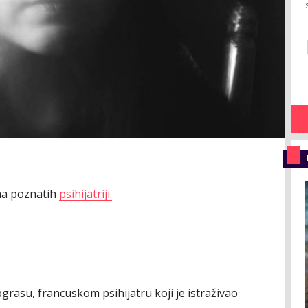
oma poznatih
psihijatriji.
rasu, francuskom psihijatru koji je istraživao