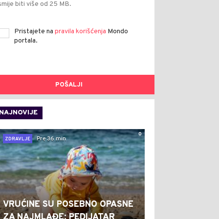
smije biti više od 25 MB.
Pristajete na
pravila korišćenja
Mondo
portala.
POŠALJI
NAJNOVIJE
0
Pre 36 min
ZDRAVLJE
VRUĆINE SU POSEBNO OPASNE
ZA NAJMLAĐE: PEDIJATAR