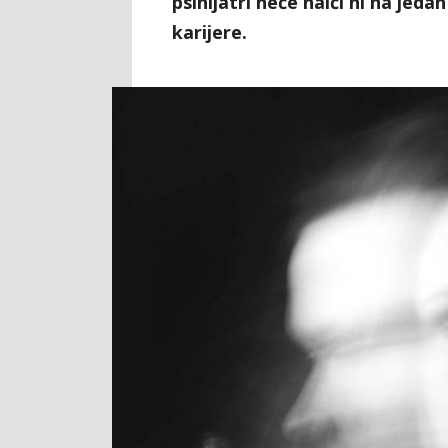
psihijatri neće naići ni na jed
karijere.