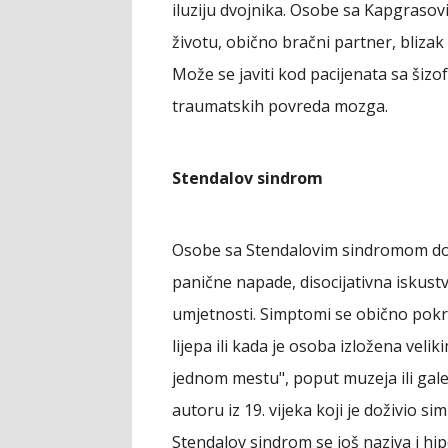
iluziju dvojnika. Osobe sa Kapgraso
životu, obično bračni partner, blizak 
Može se javiti kod pacijenata sa šizo
traumatskih povreda mozga.
Stendalov sindrom
Osobe sa Stendalovim sindromom doži
panične napade, disocijativna iskustv
umjetnosti. Simptomi se obično pok
lijepa ili kada je osoba izložena vel
jednom mestu", poput muzeja ili gal
autoru iz 19. vijeka koji je doživio 
Stendalov sindrom se još naziva i hi