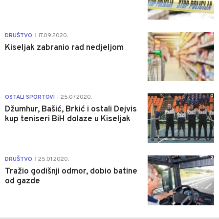
0
DRUŠTVO
17.09.2020.
|
Kiseljak zabranio rad nedjeljom
0
OSTALI SPORTOVI
25.07.2020.
|
Džumhur, Bašić, Brkić i ostali Dejvis
kup teniseri BiH dolaze u Kiseljak
2
DRUŠTVO
25.01.2020.
|
Tražio godišnji odmor, dobio batine
od gazde