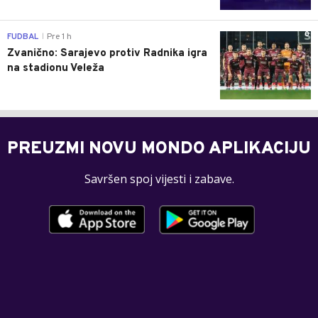
0
FUDBAL
Pre 1 h
|
Zvanično: Sarajevo protiv Radnika igra
na stadionu Veleža
PREUZMI NOVU MONDO APLIKACIJU
Savršen spoj vijesti i zabave.