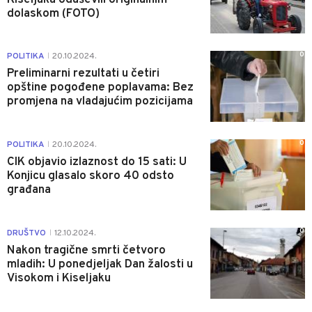
dolaskom (FOTO)
0
POLITIKA
20.10.2024.
|
Preliminarni rezultati u četiri
opštine pogođene poplavama: Bez
promjena na vladajućim pozicijama
0
POLITIKA
20.10.2024.
|
CIK objavio izlaznost do 15 sati: U
Konjicu glasalo skoro 40 odsto
građana
0
DRUŠTVO
12.10.2024.
|
Nakon tragične smrti četvoro
mladih: U ponedjeljak Dan žalosti u
Visokom i Kiseljaku