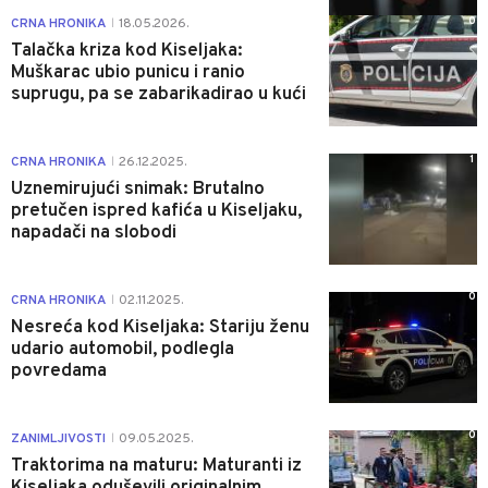
0
CRNA HRONIKA
18.05.2026.
|
Talačka kriza kod Kiseljaka:
Muškarac ubio punicu i ranio
suprugu, pa se zabarikadirao u kući
1
CRNA HRONIKA
26.12.2025.
|
Uznemirujući snimak: Brutalno
pretučen ispred kafića u Kiseljaku,
napadači na slobodi
0
CRNA HRONIKA
02.11.2025.
|
Nesreća kod Kiseljaka: Stariju ženu
udario automobil, podlegla
povredama
0
ZANIMLJIVOSTI
09.05.2025.
|
Traktorima na maturu: Maturanti iz
Kiseljaka oduševili originalnim