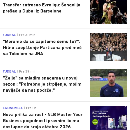
Transfer zatresao Evroligu: Šengelija
prešao u Dubai iz Barselone
0
FUDBAL
Pre 31 min
|
"Moramo da se zapitamo čemu to?":
Hitno saopštenje Partizana pred meč
sa Tobolom na JNA
0
FUDBAL
Pre 39 min
|
"Željo" sa mladim snagama u novoj
sezoni: "Potrebno je strpljenje, molim
navijače da nas podrže!"
0
EKONOMIJA
Pre 1 h
|
Nova prilika za rast - NLB Master Your
Business pogodnosti pravnim licima
dostupne do kraja oktobra 2026.