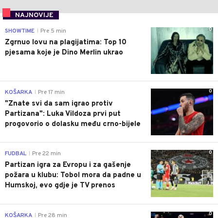
NAJNOVIJE
0
SHOWTIME
Pre 5 min
|
Zgrnuo lovu na plagijatima: Top 10
pjesama koje je Dino Merlin ukrao
0
KOŠARKA
Pre 17 min
|
"Znate svi da sam igrao protiv
Partizana": Luka Vildoza prvi put
progovorio o dolasku među crno-bijele
0
FUDBAL
Pre 22 min
|
Partizan igra za Evropu i za gašenje
požara u klubu: Tobol mora da padne u
Humskoj, evo gdje je TV prenos
0
KOŠARKA
Pre 28 min
|