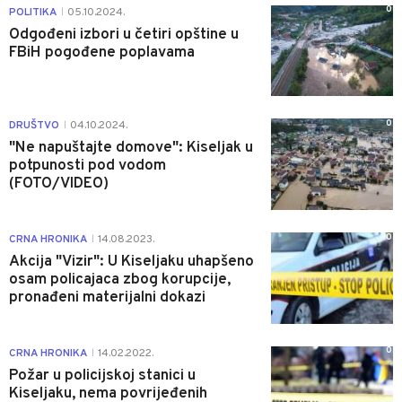
0
POLITIKA
05.10.2024.
|
Odgođeni izbori u četiri opštine u
FBiH pogođene poplavama
0
DRUŠTVO
04.10.2024.
|
"Ne napuštajte domove": Kiseljak u
potpunosti pod vodom
(FOTO/VIDEO)
0
CRNA HRONIKA
14.08.2023.
|
Akcija "Vizir": U Kiseljaku uhapšeno
osam policajaca zbog korupcije,
pronađeni materijalni dokazi
0
CRNA HRONIKA
14.02.2022.
|
Požar u policijskoj stanici u
Kiseljaku, nema povrijeđenih