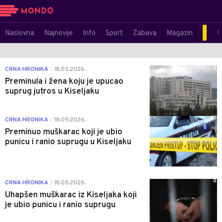
Naslovna
Najnovije
Info
Sport
Zabava
Magazin
M
0
CRNA HRONIKA
18.05.2026.
|
Preminula i žena koju je upucao
suprug jutros u Kiseljaku
0
CRNA HRONIKA
18.05.2026.
|
Preminuo muškarac koji je ubio
punicu i ranio suprugu u Kiseljaku
0
CRNA HRONIKA
18.05.2026.
|
Uhapšen muškarac iz Kiseljaka koji
je ubio punicu i ranio suprugu